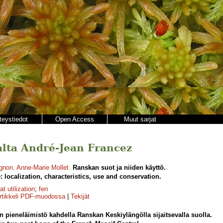
teystiedot
Open Access
Muut sarjat
jalta André-Jean Francez
gnon
,
Anne-Marie Mollet
.
Ranskan suot ja niiden käyttö.
 localization, characteristics, use and conservation.
at utilization
;
fen
rtikkeli PDF-muodossa
|
Tekijät
pieneläimistö kahdella Ranskan Keskiylängölla sijaitsevalla suolla.