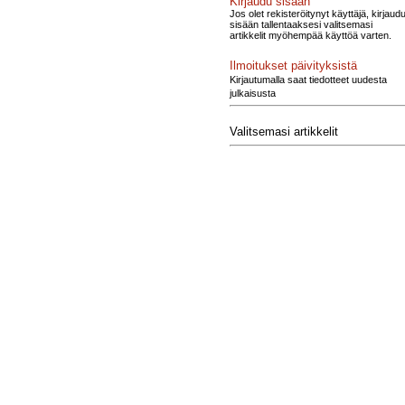
Kirjaudu sisään
Jos olet rekisteröitynyt käyttäjä, kirjaud
sisään tallentaaksesi valitsemasi
artikkelit myöhempää käyttöä varten.
Ilmoitukset päivityksistä
Kirjautumalla saat tiedotteet uudesta
julkaisusta
Valitsemasi artikkelit