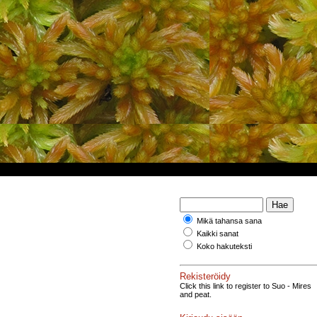
Mikä tahansa sana
Kaikki sanat
Koko hakuteksti
Rekisteröidy
Click this link to register to Suo - Mires
and peat.