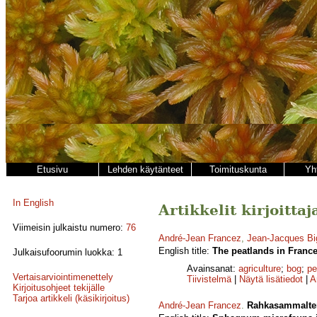
Etusivu
Lehden käytänteet
Toimituskunta
Yh
In English
Artikkelit kirjoitta
Viimeisin julkaistu numero:
76
André-Jean Francez
,
Jean-Jacques Bi
English title:
The peatlands in France:
Julkaisufoorumin luokka: 1
Avainsanat:
agriculture
;
bog
;
pe
Vertaisarviointimenettely
Tiivistelmä
|
Näytä lisätiedot
|
A
Kirjoitusohjeet tekijälle
Tarjoa artikkeli (käsikirjoitus)
André-Jean Francez
.
Rahkasammalten 