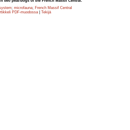
 two peat-bogs of the French Massif Central.
osystem
;
microfauna
;
French Massif Central
rtikkeli PDF-muodossa
|
Tekijä