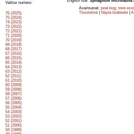
English title:
Sphagnum microfauna in
Valitse numero:
Avainsanat:
peat-bog
;
mire ec
Tiivistelmä
|
Näytä lisätiedot
|
A
76 (2025)
75 (2024)
74 (2023)
73 (2022)
72 (2021)
71 (2020)
70 (2019)
69 (2018)
68 (2017)
67 (2016)
66 (2015)
65 (2014)
64 (2013)
63 (2012)
62 (2011)
61 (2010)
60 (2009)
59 (2008)
58 (2007)
57 (2006)
56 (2005)
55 (2004)
54 (2003)
53 (2002)
52 (2001)
51 (2000)
50 (1999)