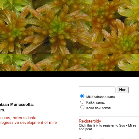
Mikä tahansa sana
Kaikki sanat
htään Munasuolla.
Koko hakuteksti
rs.
muutos
;
hiilen sidonta
Rekisteröidy
progressive development of mire
Click this link to register to Suo - Mires
and peat.