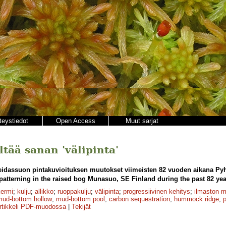
teystiedot
Open Access
Muut sarjat
ältää sanan 'välipinta'
eidassuon pintakuvioituksen muutokset viimeisten 82 vuoden aikana Py
patterning in the raised bog Munasuo, SE Finland during the past 82 yea
kermi
;
kulju
;
allikko
;
ruoppakulju
;
välipinta
;
progressiivinen kehitys
;
ilmaston 
mud-bottom hollow
;
mud-bottom pool
;
carbon sequestration
;
hummock ridge
;
rtikkeli PDF-muodossa
|
Tekijät