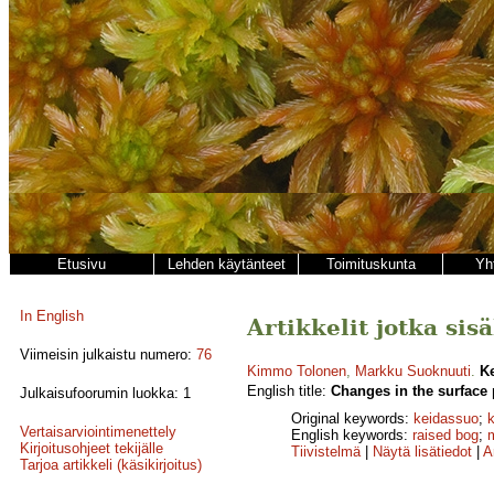
Etusivu
Lehden käytänteet
Toimituskunta
Yh
In English
Artikkelit jotka sis
Viimeisin julkaistu numero:
76
Kimmo Tolonen
,
Markku Suoknuuti
.
K
English title:
Changes in the surface 
Julkaisufoorumin luokka: 1
Original keywords:
keidassuo
;
Vertaisarviointimenettely
English keywords:
raised bog
;
Kirjoitusohjeet tekijälle
Tiivistelmä
|
Näytä lisätiedot
|
A
Tarjoa artikkeli (käsikirjoitus)