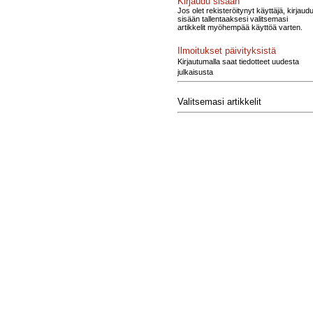
Kirjaudu sisään
Jos olet rekisteröitynyt käyttäjä, kirjaud
sisään tallentaaksesi valitsemasi
artikkelit myöhempää käyttöä varten.
Ilmoitukset päivityksistä
Kirjautumalla saat tiedotteet uudesta
julkaisusta
Valitsemasi artikkelit