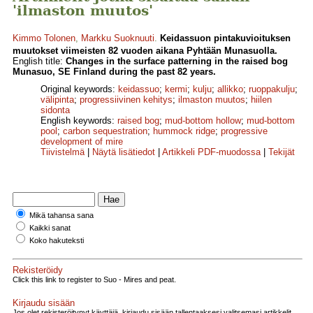
'ilmaston muutos'
Kimmo Tolonen
,
Markku Suoknuuti
.
Keidassuon pintakuvioituksen
muutokset viimeisten 82 vuoden aikana Pyhtään Munasuolla.
English title:
Changes in the surface patterning in the raised bog
Munasuo, SE Finland during the past 82 years.
Original keywords:
keidassuo
;
kermi
;
kulju
;
allikko
;
ruoppakulju
;
välipinta
;
progressiivinen kehitys
;
ilmaston muutos
;
hiilen
sidonta
English keywords:
raised bog
;
mud-bottom hollow
;
mud-bottom
pool
;
carbon sequestration
;
hummock ridge
;
progressive
development of mire
Tiivistelmä
|
Näytä lisätiedot
|
Artikkeli PDF-muodossa
|
Tekijät
Mikä tahansa sana
Kaikki sanat
Koko hakuteksti
Rekisteröidy
Click this link to register to Suo - Mires and peat.
Kirjaudu sisään
Jos olet rekisteröitynyt käyttäjä, kirjaudu sisään tallentaaksesi valitsemasi artikkelit