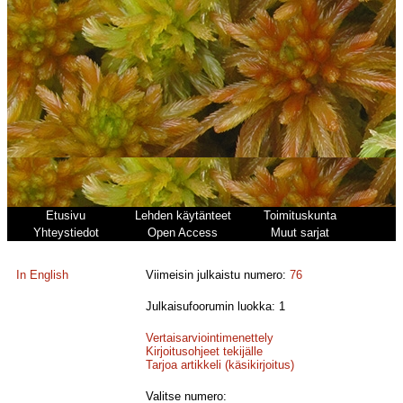
Etusivu
Lehden käytänteet
Toimituskunta
Yhteystiedot
Open Access
Muut sarjat
In English
Viimeisin julkaistu numero:
76
Julkaisufoorumin luokka: 1
Vertaisarviointimenettely
Kirjoitusohjeet tekijälle
Tarjoa artikkeli (käsikirjoitus)
Valitse numero: