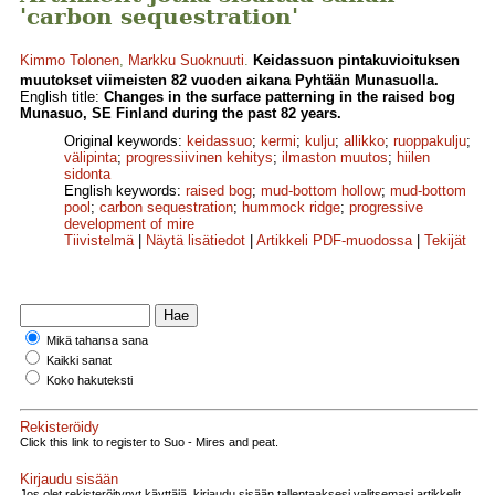
'carbon sequestration'
Kimmo Tolonen
,
Markku Suoknuuti
.
Keidassuon pintakuvioituksen
muutokset viimeisten 82 vuoden aikana Pyhtään Munasuolla.
English title:
Changes in the surface patterning in the raised bog
Munasuo, SE Finland during the past 82 years.
Original keywords:
keidassuo
;
kermi
;
kulju
;
allikko
;
ruoppakulju
;
välipinta
;
progressiivinen kehitys
;
ilmaston muutos
;
hiilen
sidonta
English keywords:
raised bog
;
mud-bottom hollow
;
mud-bottom
pool
;
carbon sequestration
;
hummock ridge
;
progressive
development of mire
Tiivistelmä
|
Näytä lisätiedot
|
Artikkeli PDF-muodossa
|
Tekijät
Mikä tahansa sana
Kaikki sanat
Koko hakuteksti
Rekisteröidy
Click this link to register to Suo - Mires and peat.
Kirjaudu sisään
Jos olet rekisteröitynyt käyttäjä, kirjaudu sisään tallentaaksesi valitsemasi artikkelit