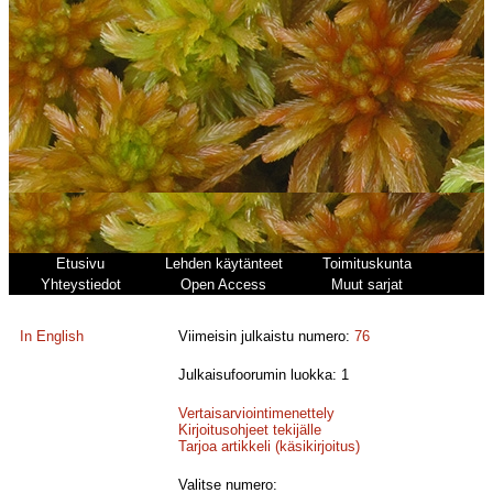
Etusivu
Lehden käytänteet
Toimituskunta
Yhteystiedot
Open Access
Muut sarjat
In English
Viimeisin julkaistu numero:
76
Julkaisufoorumin luokka: 1
Vertaisarviointimenettely
Kirjoitusohjeet tekijälle
Tarjoa artikkeli (käsikirjoitus)
Valitse numero: