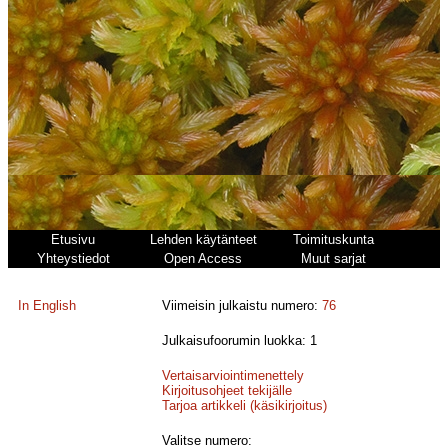
Etusivu
Lehden käytänteet
Toimituskunta
Yhteystiedot
Open Access
Muut sarjat
In English
Viimeisin julkaistu numero:
76
Julkaisufoorumin luokka: 1
Vertaisarviointimenettely
Kirjoitusohjeet tekijälle
Tarjoa artikkeli (käsikirjoitus)
Valitse numero: