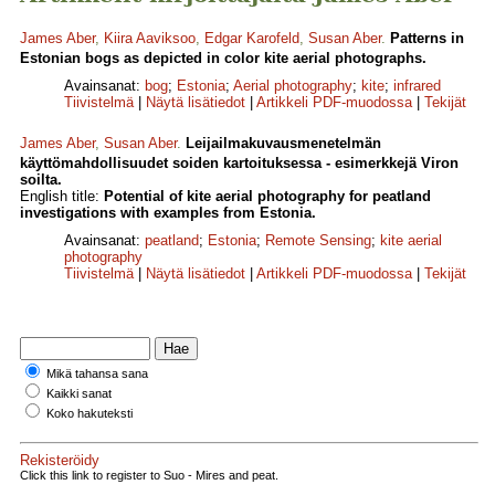
James Aber
,
Kiira Aaviksoo
,
Edgar Karofeld
,
Susan Aber
.
Patterns in
Estonian bogs as depicted in color kite aerial photographs.
Avainsanat:
bog
;
Estonia
;
Aerial photography
;
kite
;
infrared
Tiivistelmä
|
Näytä lisätiedot
|
Artikkeli PDF-muodossa
|
Tekijät
James Aber
,
Susan Aber
.
Leijailmakuvausmenetelmän
käyttömahdollisuudet soiden kartoituksessa - esimerkkejä Viron
soilta.
English title:
Potential of kite aerial photography for peatland
investigations with examples from Estonia.
Avainsanat:
peatland
;
Estonia
;
Remote Sensing
;
kite aerial
photography
Tiivistelmä
|
Näytä lisätiedot
|
Artikkeli PDF-muodossa
|
Tekijät
Mikä tahansa sana
Kaikki sanat
Koko hakuteksti
Rekisteröidy
Click this link to register to Suo - Mires and peat.