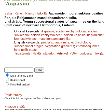
'Aapasuo'
Sakari Rehell
,
Raimo Heikkilä
.
Aapasoiden nuoret sukkessiovaiheet
Pohjois-Pohjanmaan maankohoamisrannikolla.
English title:
Young successional stages of aapa mires on the land
uplift coast of northern Ostrobothnia, Finland.
Original keywords:
Aapasuo
;
soiden ekohydrologia
;
soiden
sukkessio
;
soiden kehitysvaiheet
;
soiden kasvillisuusgradientit
;
kronosekvenssi
;
maankohoamisrannikot
English keywords:
peatland
;
aapa mire
;
ecohydrology
;
successional stages
;
vegetation gradients
;
chronosequence
;
land uplift coast
Tiivistelmä
|
Näytä lisätiedot
|
Artikkeli PDF-muodossa
|
Tekijät
Mikä tahansa sana
Kaikki sanat
Koko hakuteksti
Rekisteröidy
Click this link to register to Suo - Mires and peat.
Kirjaudu sisään
Jos olet rekisteröitynyt käyttäjä, kirjaudu sisään tallentaaksesi valitsemasi artikkelit