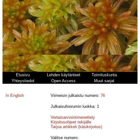
Etusivu
Lehden käytänteet
Toimituskunta
Yhteystiedot
Open Access
Muut sarjat
In English
Viimeisin julkaistu numero:
76
Julkaisufoorumin luokka: 1
Vertaisarviointimenettely
Kirjoitusohjeet tekijälle
Tarjoa artikkeli (käsikirjoitus)
Valitse numero: