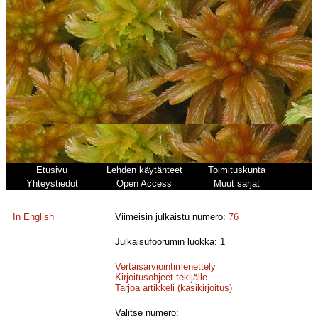
Etusivu
Lehden käytänteet
Toimituskunta
Yhteystiedot
Open Access
Muut sarjat
In English
Viimeisin julkaistu numero:
76
Julkaisufoorumin luokka: 1
Vertaisarviointimenettely
Kirjoitusohjeet tekijälle
Tarjoa artikkeli (käsikirjoitus)
Valitse numero: