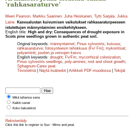
'rahkasaraturve'
Meeri Pearson
,
Markku Saarinen
,
Juha Heiskanen
,
Tytti Sarjala
,
Jukka
Laine
.
Kasvualustan kuivumisen vaikutukset rahkasaraturpeeseen
istutettujen männyntaimien ensikehitykseen.
English title:
High and dry: Consequences of drought exposure in
Scots pine seedlings grown in authentic peat soil.
Original keywords:
männyntaimet
;
Pinus sylvestris
;
kuivuus
;
rahkasaraturve
;
fotosynteesin tehokkuus (Fv/ Fm)
;
mykorritsat
;
polyamiinit
;
juurten ja versojen kasvu
English keywords:
drought
;
Fv/Fm
;
mycorrhizal colonization
;
Pinus sylvestris seedlings
;
poly-amines
;
root and shoot growth
;
Sphagnum-Carex peat
Tiivistelmä
|
Näytä lisätiedot
|
Artikkeli PDF-muodossa
|
Tekijät
Mikä tahansa sana
Kaikki sanat
Koko hakuteksti
Rekisteröidy
Click this link to register to Suo - Mires and peat.