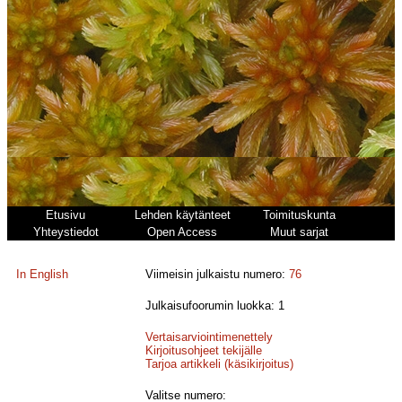
Etusivu
Lehden käytänteet
Toimituskunta
Yhteystiedot
Open Access
Muut sarjat
In English
Viimeisin julkaistu numero:
76
Julkaisufoorumin luokka: 1
Vertaisarviointimenettely
Kirjoitusohjeet tekijälle
Tarjoa artikkeli (käsikirjoitus)
Valitse numero: