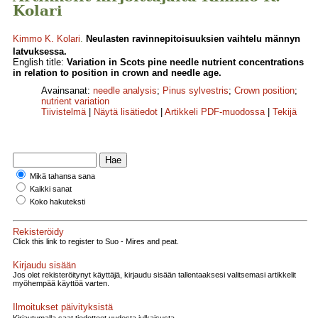
Kolari
Kimmo K. Kolari
.
Neulasten ravinnepitoisuuksien vaihtelu männyn
latvuksessa.
English title:
Variation in Scots pine needle nutrient con­centrations
in relation to position in crown and needle age.
Avainsanat:
needle analysis
;
Pinus sylvestris
;
Crown position
;
nutrient variation
Tiivistelmä
|
Näytä lisätiedot
|
Artikkeli PDF-muodossa
|
Tekijä
Mikä tahansa sana
Kaikki sanat
Koko hakuteksti
Rekisteröidy
Click this link to register to Suo - Mires and peat.
Kirjaudu sisään
Jos olet rekisteröitynyt käyttäjä, kirjaudu sisään tallentaaksesi valitsemasi artikkelit
myöhempää käyttöä varten.
Ilmoitukset päivityksistä
Kirjautumalla saat tiedotteet uudesta julkaisusta