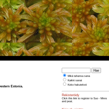
Mikä tahansa sana
Kaikki sanat
Koko hakuteksti
estern Estonia.
Rekisteröidy
Click this link to register to Suo - Mires
and peat.