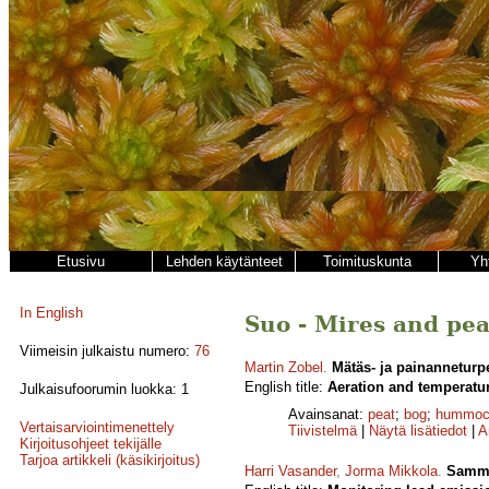
Etusivu
Lehden käytänteet
Toimituskunta
Yh
In English
Suo - Mires and peat
Viimeisin julkaistu numero:
76
Martin Zobel
.
Mätäs- ja painanneturp
English title:
Aeration and temperatu
Julkaisufoorumin luokka: 1
Avainsanat:
peat
;
bog
;
hummock
Vertaisarviointimenettely
Tiivistelmä
|
Näytä lisätiedot
|
A
Kirjoitusohjeet tekijälle
Tarjoa artikkeli (käsikirjoitus)
Harri Vasander
,
Jorma Mikkola
.
Samma