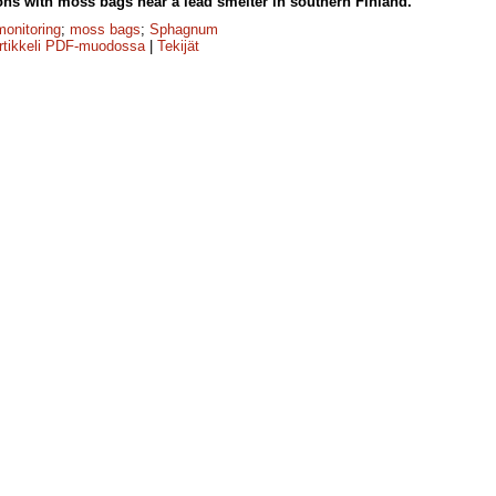
ns with moss bags near a lead smelter in southern Finland.
monitoring
;
moss bags
;
Sphagnum
rtikkeli PDF-muodossa
|
Tekijät