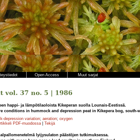
teystiedot
Open Access
Muut sarjat
 vol. 37 no. 5 | 1986
een happi- ja lämpötilaoloista Kikeperan suolla Lounais-Eestissä.
re conditions in hummock and depression peat in Kikepera bog, south-w
-depression variation
;
aeration
;
oxygen
rtikkeli PDF-muodossa
|
Tekijä
lpallomenetelmä lyijysulaton päästöjen tutkimuksessa.