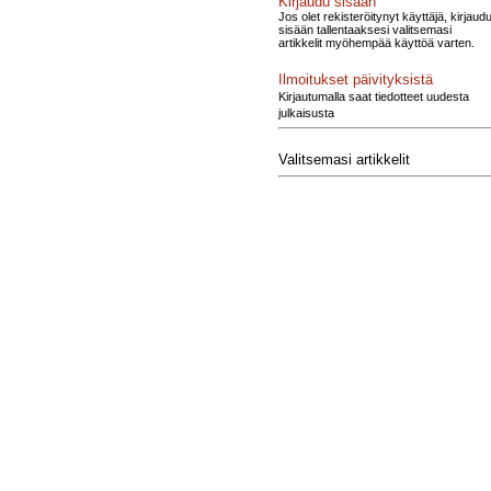
Kirjaudu sisään
Jos olet rekisteröitynyt käyttäjä, kirjaud
sisään tallentaaksesi valitsemasi
artikkelit myöhempää käyttöä varten.
Ilmoitukset päivityksistä
Kirjautumalla saat tiedotteet uudesta
julkaisusta
Valitsemasi artikkelit