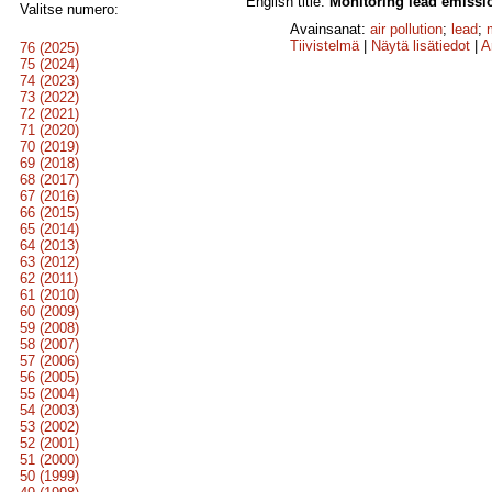
English title:
Monitoring lead emissio
Valitse numero:
Avainsanat:
air pollution
;
lead
;
Tiivistelmä
|
Näytä lisätiedot
|
A
76 (2025)
75 (2024)
74 (2023)
73 (2022)
72 (2021)
71 (2020)
70 (2019)
69 (2018)
68 (2017)
67 (2016)
66 (2015)
65 (2014)
64 (2013)
63 (2012)
62 (2011)
61 (2010)
60 (2009)
59 (2008)
58 (2007)
57 (2006)
56 (2005)
55 (2004)
54 (2003)
53 (2002)
52 (2001)
51 (2000)
50 (1999)