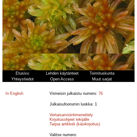
Etusivu
Lehden käytänteet
Toimituskunta
Yhteystiedot
Open Access
Muut sarjat
In English
Viimeisin julkaistu numero:
76
Julkaisufoorumin luokka: 1
Vertaisarviointimenettely
Kirjoitusohjeet tekijälle
Tarjoa artikkeli (käsikirjoitus)
Valitse numero: