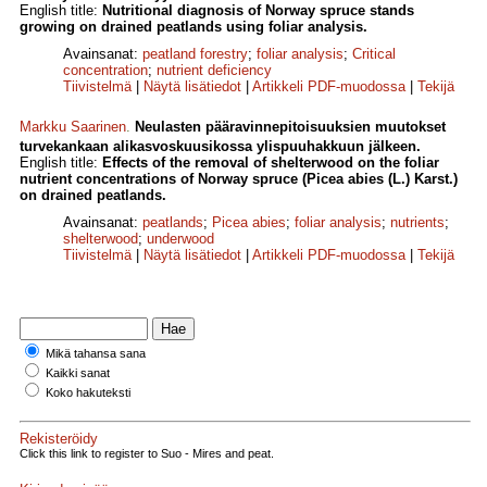
English title:
Nutritional diagnosis of Norway spruce stands
growing on drained peatlands using foliar analysis.
Avainsanat:
peatland forestry
;
foliar analysis
;
Critical
concentration
;
nutrient deficiency
Tiivistelmä
|
Näytä lisätiedot
|
Artikkeli PDF-muodossa
|
Tekijä
Markku Saarinen
.
Neulasten pääravinnepitoisuuksien muutokset
turvekankaan alikasvoskuusikossa ylispuuhakkuun jälkeen.
English title:
Effects of the removal of shelterwood on the foliar
nutrient concentrations of Norway spruce (Picea abies (L.) Karst.)
on drained peatlands.
Avainsanat:
peatlands
;
Picea abies
;
foliar analysis
;
nutrients
;
shelterwood
;
underwood
Tiivistelmä
|
Näytä lisätiedot
|
Artikkeli PDF-muodossa
|
Tekijä
Mikä tahansa sana
Kaikki sanat
Koko hakuteksti
Rekisteröidy
Click this link to register to Suo - Mires and peat.