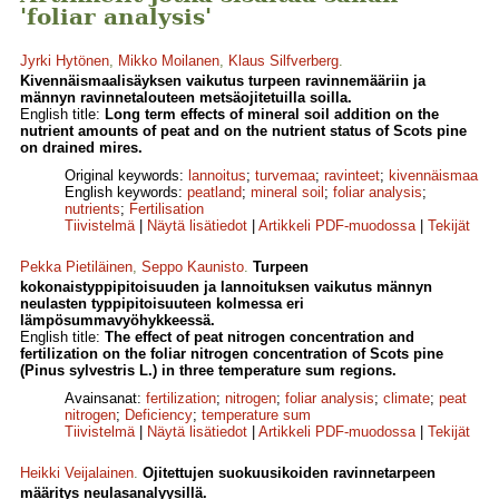
'foliar analysis'
Jyrki Hytönen
,
Mikko Moilanen
,
Klaus Silfverberg
.
Kivennäismaalisäyksen vaikutus turpeen ravinnemääriin ja
männyn ravinnetalouteen metsäojitetuilla soilla.
English title:
Long term effects of mineral soil addition on the
nutrient amounts of peat and on the nutrient status of Scots pine
on drained mires.
Original keywords:
lannoitus
;
turvemaa
;
ravinteet
;
kivennäismaa
English keywords:
peatland
;
mineral soil
;
foliar analysis
;
nutrients
;
Fertilisation
Tiivistelmä
|
Näytä lisätiedot
|
Artikkeli PDF-muodossa
|
Tekijät
Pekka Pietiläinen
,
Seppo Kaunisto
.
Turpeen
kokonaistyppipitoisuuden ja lannoituksen vaikutus männyn
neulasten typpipitoisuuteen kolmessa eri
lämpösummavyöhykkeessä.
English title:
The effect of peat nitrogen concentration and
fertilization on the foliar nitrogen concentration of Scots pine
(Pinus sylvestris L.) in three temperature sum regions.
Avainsanat:
fertilization
;
nitrogen
;
foliar analysis
;
climate
;
peat
nitrogen
;
Deficiency
;
temperature sum
Tiivistelmä
|
Näytä lisätiedot
|
Artikkeli PDF-muodossa
|
Tekijät
Heikki Veijalainen
.
Ojitettujen suokuusikoiden ravinnetarpeen
määritys neulasanalyysillä.