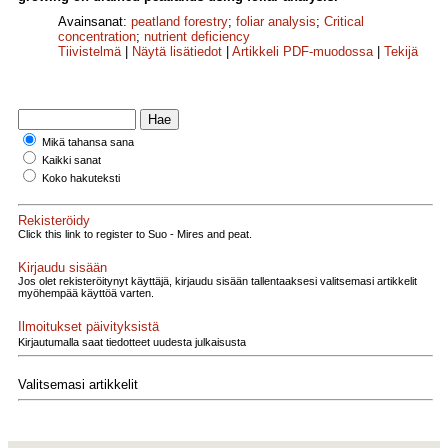
Avainsanat:
peatland forestry
;
foliar analysis
;
Critical
concentration
;
nutrient deficiency
Tiivistelmä
|
Näytä lisätiedot
|
Artikkeli PDF-muodossa
|
Tekijä
Mikä tahansa sana
Kaikki sanat
Koko hakuteksti
Rekisteröidy
Click this link to register to Suo - Mires and peat.
Kirjaudu sisään
Jos olet rekisteröitynyt käyttäjä, kirjaudu sisään tallentaaksesi valitsemasi artikkelit
myöhempää käyttöä varten.
Ilmoitukset päivityksistä
Kirjautumalla saat tiedotteet uudesta julkaisusta
Valitsemasi artikkelit