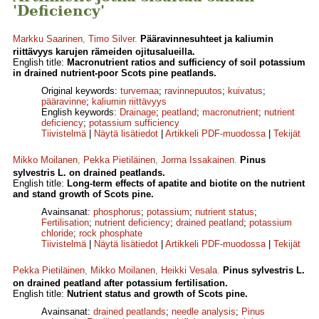
'Deficiency'
Markku Saarinen
,
Timo Silver
.
Pääravinnesuhteet ja kaliumin
riittävyys karujen rämeiden ojitusalueilla.
English title:
Macronutrient ratios and sufficiency of soil potassium
in drained nutrient-poor Scots pine peatlands.
Original keywords:
turvemaa
;
ravinnepuutos
;
kuivatus
;
pääravinne
;
kaliumin riittävyys
English keywords:
Drainage
;
peatland
;
macronutrient
;
nutrient
deficiency
;
potassium sufficiency
Tiivistelmä
|
Näytä lisätiedot
|
Artikkeli PDF-muodossa
|
Tekijät
Mikko Moilanen
,
Pekka Pietiläinen
,
Jorma Issakainen
.
Pinus
sylvestris L. on drained peatlands.
English title:
Long-term effects of apatite and biotite on the nutrient
and stand growth of Scots pine.
Avainsanat:
phosphorus
;
potassium
;
nutrient status
;
Fertilisation
;
nutrient deficiency
;
drained peatland
;
potassium
chloride
;
rock phosphate
Tiivistelmä
|
Näytä lisätiedot
|
Artikkeli PDF-muodossa
|
Tekijät
Pekka Pietiläinen
,
Mikko Moilanen
,
Heikki Vesala
.
Pinus sylvestris L.
on drained peatland after potassium fertilisation.
English title:
Nutrient status and growth of Scots pine.
Avainsanat:
drained peatlands
;
needle analysis
;
Pinus