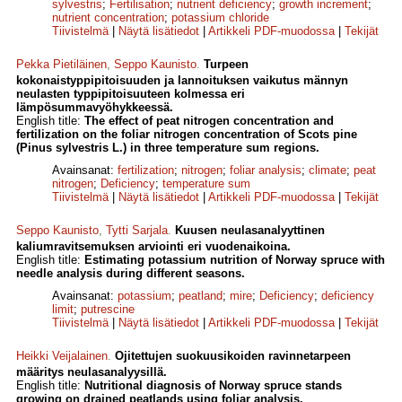
sylvestris
;
Fertilisation
;
nutrient deficiency
;
growth increment
;
nutrient concentration
;
potassium chloride
Tiivistelmä
|
Näytä lisätiedot
|
Artikkeli PDF-muodossa
|
Tekijät
Pekka Pietiläinen
,
Seppo Kaunisto
.
Turpeen
kokonaistyppipitoisuuden ja lannoituksen vaikutus männyn
neulasten typpipitoisuuteen kolmessa eri
lämpösummavyöhykkeessä.
English title:
The effect of peat nitrogen concentration and
fertilization on the foliar nitrogen concentration of Scots pine
(Pinus sylvestris L.) in three temperature sum regions.
Avainsanat:
fertilization
;
nitrogen
;
foliar analysis
;
climate
;
peat
nitrogen
;
Deficiency
;
temperature sum
Tiivistelmä
|
Näytä lisätiedot
|
Artikkeli PDF-muodossa
|
Tekijät
Seppo Kaunisto
,
Tytti Sarjala
.
Kuusen neulasanalyyttinen
kaliumravitsemuksen arviointi eri vuodenaikoina.
English title:
Estimating potassium nutrition of Norway spruce with
needle analysis during different seasons.
Avainsanat:
potassium
;
peatland
;
mire
;
Deficiency
;
deficiency
limit
;
putrescine
Tiivistelmä
|
Näytä lisätiedot
|
Artikkeli PDF-muodossa
|
Tekijät
Heikki Veijalainen
.
Ojitettujen suokuusikoiden ravinnetarpeen
määritys neulasanalyysillä.
English title:
Nutritional diagnosis of Norway spruce stands
growing on drained peatlands using foliar analysis.