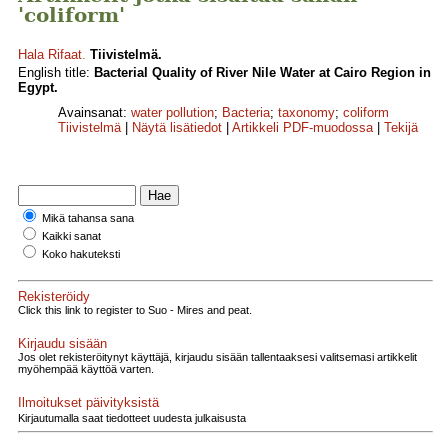
'coliform'
Hala Rifaat
.
Tiivistelmä.
English title:
Bacterial Quality of River Nile Water at Cairo Region in
Egypt.
Avainsanat:
water pollution
;
Bacteria
;
taxonomy
;
coliform
Tiivistelmä
|
Näytä lisätiedot
|
Artikkeli PDF-muodossa
|
Tekijä
Mikä tahansa sana
Kaikki sanat
Koko hakuteksti
Rekisteröidy
Click this link to register to Suo - Mires and peat.
Kirjaudu sisään
Jos olet rekisteröitynyt käyttäjä, kirjaudu sisään tallentaaksesi valitsemasi artikkelit
myöhempää käyttöä varten.
Ilmoitukset päivityksistä
Kirjautumalla saat tiedotteet uudesta julkaisusta