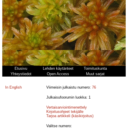
Etusivu
Lehden käytänteet
Toimituskunta
Yhteystiedot
Open Access
Muut sarjat
In English
Viimeisin julkaistu numero:
76
Julkaisufoorumin luokka: 1
Vertaisarviointimenettely
Kirjoitusohjeet tekijälle
Tarjoa artikkeli (käsikirjoitus)
Valitse numero: