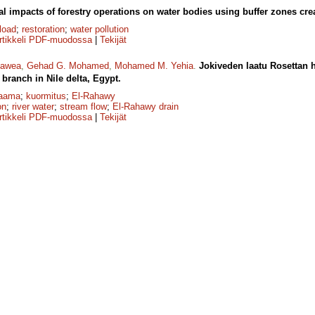
al impacts of forestry operations on water bodies using buffer zones cre
load
;
restoration
;
water pollution
rtikkeli PDF-muodossa
|
Tekijät
tawea
,
Gehad G. Mohamed
,
Mohamed M. Yehia
.
Jokiveden laatu Rosettan h
 branch in Nile delta, Egypt.
taama
;
kuormitus
;
El-Rahawy
on
;
river water
;
stream flow
;
El-Rahawy drain
rtikkeli PDF-muodossa
|
Tekijät