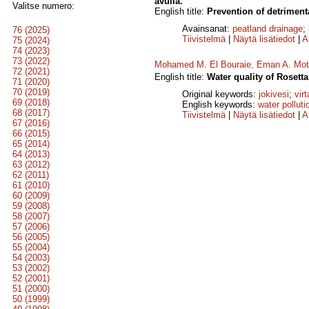
avulla.
Valitse numero:
English title:
Prevention of detriment
Avainsanat:
peatland drainage
;
76 (2025)
Tiivistelmä
|
Näytä lisätiedot
|
A
75 (2024)
74 (2023)
73 (2022)
Mohamed M. El Bouraie
,
Eman A. Mo
72 (2021)
English title:
Water quality of Rosetta
71 (2020)
70 (2019)
Original keywords:
jokivesi
;
vir
69 (2018)
English keywords:
water polluti
68 (2017)
Tiivistelmä
|
Näytä lisätiedot
|
A
67 (2016)
66 (2015)
65 (2014)
64 (2013)
63 (2012)
62 (2011)
61 (2010)
60 (2009)
59 (2008)
58 (2007)
57 (2006)
56 (2005)
55 (2004)
54 (2003)
53 (2002)
52 (2001)
51 (2000)
50 (1999)