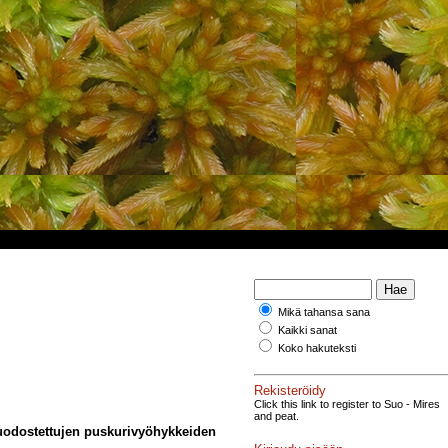
Mikä tahansa sana
Kaikki sanat
Koko hakuteksti
Rekisteröidy
Click this link to register to Suo - Mires
and peat.
muodostettujen puskurivyöhykkeiden