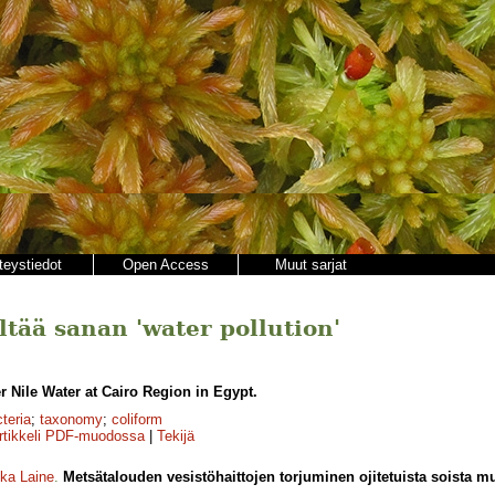
teystiedot
Open Access
Muut sarjat
ältää sanan 'water pollution'
er Nile Water at Cairo Region in Egypt.
teria
;
taxonomy
;
coliform
rtikkeli PDF-muodossa
|
Tekijä
ka Laine
.
Metsätalouden vesistöhaittojen torjuminen ojitetuista soista 