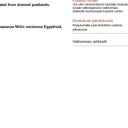
Kirjaudu sisään
Jos olet rekisteröitynyt käyttäjä, kirjaud
ated from drained peatlands.
sisään tallentaaksesi valitsemasi
artikkelit myöhempää käyttöä varten.
Ilmoitukset päivityksistä
Kirjautumalla saat tiedotteet uudesta
aarassa Niilin suistossa Egyptissä.
julkaisusta
Valitsemasi artikkelit