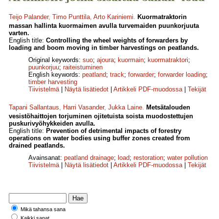
Teijo Palander
,
Timo Punttila
,
Arto Kariniemi
.
Kuormatraktorin
massan hallinta kuormaimen avulla turvemaiden puunkorjuuta
varten.
English title:
Controlling the wheel weights of forwarders by
loading and boom moving in timber harvestings on peatlands.
Original keywords:
suo
;
ajoura
;
kuormain
;
kuormatraktori
;
puunkorjuu
;
raiteistuminen
English keywords:
peatland
;
track
;
forwarder
;
forwarder loading
;
timber harvesting
Tiivistelmä
|
Näytä lisätiedot
|
Artikkeli PDF-muodossa
|
Tekijät
Tapani Sallantaus
,
Harri Vasander
,
Jukka Laine
.
Metsätalouden
vesistöhaittojen torjuminen ojitetuista soista muodostettujen
puskurivyöhykkeiden avulla.
English title:
Prevention of detrimental impacts of forestry
operations on water bodies using buffer zones created from
drained peatlands.
Avainsanat:
peatland drainage
;
load
;
restoration
;
water pollution
Tiivistelmä
|
Näytä lisätiedot
|
Artikkeli PDF-muodossa
|
Tekijät
Mikä tahansa sana
Kaikki sanat