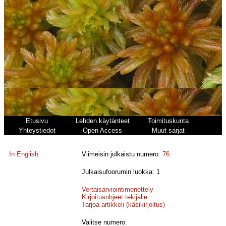
Etusivu
Lehden käytänteet
Toimituskunta
Yhteystiedot
Open Access
Muut sarjat
In English
Viimeisin julkaistu numero:
76
Julkaisufoorumin luokka: 1
Vertaisarviointimenettely
Kirjoitusohjeet tekijälle
Tarjoa artikkeli (käsikirjoitus)
Valitse numero: