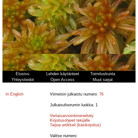
Etusivu
Lehden käytänteet
Toimituskunta
Yhteystiedot
Open Access
Muut sarjat
In English
Viimeisin julkaistu numero:
76
Julkaisufoorumin luokka: 1
Vertaisarviointimenettely
Kirjoitusohjeet tekijälle
Tarjoa artikkeli (käsikirjoitus)
Valitse numero: