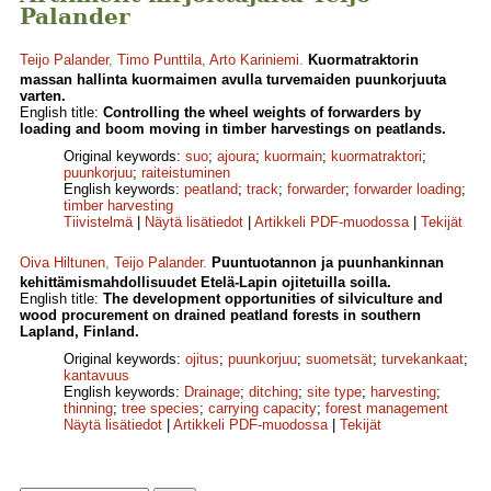
Palander
Teijo Palander
,
Timo Punttila
,
Arto Kariniemi
.
Kuormatraktorin
massan hallinta kuormaimen avulla turvemaiden puunkorjuuta
varten.
English title:
Controlling the wheel weights of forwarders by
loading and boom moving in timber harvestings on peatlands.
Original keywords:
suo
;
ajoura
;
kuormain
;
kuormatraktori
;
puunkorjuu
;
raiteistuminen
English keywords:
peatland
;
track
;
forwarder
;
forwarder loading
;
timber harvesting
Tiivistelmä
|
Näytä lisätiedot
|
Artikkeli PDF-muodossa
|
Tekijät
Oiva Hiltunen
,
Teijo Palander
.
Puuntuotannon ja puunhankinnan
kehittämismahdollisuudet Etelä-Lapin ojitetuilla soilla.
English title:
The development opportunities of silviculture and
wood procurement on drained peatland forests in southern
Lapland, Finland.
Original keywords:
ojitus
;
puunkorjuu
;
suometsät
;
turvekankaat
;
kantavuus
English keywords:
Drainage
;
ditching
;
site type
;
harvesting
;
thinning
;
tree species
;
carrying capacity
;
forest management
Näytä lisätiedot
|
Artikkeli PDF-muodossa
|
Tekijät