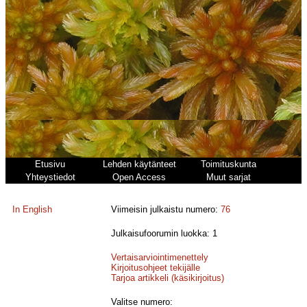
Etusivu
Lehden käytänteet
Toimituskunta
Yhteystiedot
Open Access
Muut sarjat
In English
Viimeisin julkaistu numero:
76
Julkaisufoorumin luokka: 1
Vertaisarviointimenettely
Kirjoitusohjeet tekijälle
Tarjoa artikkeli (käsikirjoitus)
Valitse numero: