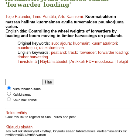
'forwarder loading'
Teijo Palander
,
Timo Punttila
,
Arto Kariniemi
.
Kuormatraktorin
massan hallinta kuormaimen avulla turvemaiden puunkorjuuta
varten.
English title:
Controlling the wheel weights of forwarders by
loading and boom moving in timber harvestings on peatlands.
Original keywords:
suo
;
ajoura
;
kuormain
;
kuormatraktori
;
puunkorjuu
;
raiteistuminen
English keywords:
peatland
;
track
;
forwarder
;
forwarder loading
;
timber harvesting
Tiivistelmä
|
Näytä lisätiedot
|
Artikkeli PDF-muodossa
|
Tekijät
Mikä tahansa sana
Kaikki sanat
Koko hakuteksti
Rekisteröidy
Click this link to register to Suo - Mires and peat.
Kirjaudu sisään
Jos olet rekisteröitynyt käyttäjä, kirjaudu sisään tallentaaksesi valitsemasi artikkelit
myöhempää käyttöä varten.