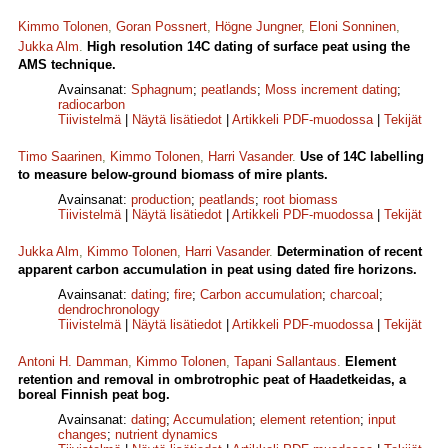
Kimmo Tolonen
,
Goran Possnert
,
Högne Jungner
,
Eloni Sonninen
,
Jukka Alm
.
High resolution 14C dating of surface peat using the
AMS technique.
Avainsanat:
Sphagnum
;
peatlands
;
Moss increment dating
;
radiocarbon
Tiivistelmä
|
Näytä lisätiedot
|
Artikkeli PDF-muodossa
|
Tekijät
Timo Saarinen
,
Kimmo Tolonen
,
Harri Vasander
.
Use of 14C labelling
to measure below-ground biomass of mire plants.
Avainsanat:
production
;
peatlands
;
root biomass
Tiivistelmä
|
Näytä lisätiedot
|
Artikkeli PDF-muodossa
|
Tekijät
Jukka Alm
,
Kimmo Tolonen
,
Harri Vasander
.
Determination of recent
apparent carbon accumulation in peat using dated fire horizons.
Avainsanat:
dating
;
fire
;
Carbon accumulation
;
charcoal
;
dendrochronology
Tiivistelmä
|
Näytä lisätiedot
|
Artikkeli PDF-muodossa
|
Tekijät
Antoni H. Damman
,
Kimmo Tolonen
,
Tapani Sallantaus
.
Element
retention and removal in ombrotrophic peat of Haadetkeidas, a
boreal Finnish peat bog.
Avainsanat:
dating
;
Accumulation
;
element retention
;
input
changes
;
nutrient dynamics