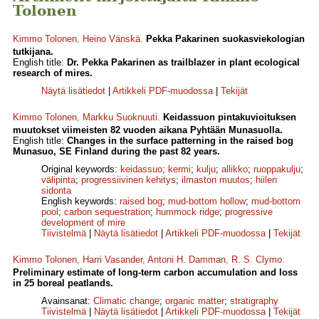
Tolonen
Kimmo Tolonen
,
Heino Vänskä
.
Pekka Pakarinen suokasviekologian
tutkijana.
English title:
Dr. Pekka Pakarinen as trailblazer in plant ecological
research of mires.
Näytä lisätiedot
|
Artikkeli PDF-muodossa
|
Tekijät
Kimmo Tolonen
,
Markku Suoknuuti
.
Keidassuon pintakuvioituksen
muutokset viimeisten 82 vuoden aikana Pyhtään Munasuolla.
English title:
Changes in the surface patterning in the raised bog
Munasuo, SE Finland during the past 82 years.
Original keywords:
keidassuo
;
kermi
;
kulju
;
allikko
;
ruoppakulju
;
välipinta
;
progressiivinen kehitys
;
ilmaston muutos
;
hiilen
sidonta
English keywords:
raised bog
;
mud-bottom hollow
;
mud-bottom
pool
;
carbon sequestration
;
hummock ridge
;
progressive
development of mire
Tiivistelmä
|
Näytä lisätiedot
|
Artikkeli PDF-muodossa
|
Tekijät
Kimmo Tolonen
,
Harri Vasander
,
Antoni H. Damman
,
R. S. Clymo
.
Preliminary estimate of long-term carbon accumulation and loss
in 25 boreal peatlands.
Avainsanat:
Climatic change
;
organic matter
;
stratigraphy
Tiivistelmä
|
Näytä lisätiedot
|
Artikkeli PDF-muodossa
|
Tekijät