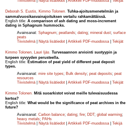
Tiivistelmä
|
Näytä lisätiedot
|
Artikkeli PDF-muodossa
|
Tekijät
Deborah S. Eustis
,
Kimmo Tolonen
.
Tuhka-ajoitusmenetelmän ja
sammalvuosikasvainajoituksen vertailu rahkamättäissä.
English title:
A comparison of ash dating and moss-increment
dating in Sphagnum hummocks.
Avainsanat:
Sphagnum
;
peatlands
;
dating
;
mineral dust
;
surface
peats
Tiivistelmä
|
Näytä lisätiedot
|
Artikkeli PDF-muodossa
|
Tekijät
Kimmo Tolonen
,
Lauri Ijäs
.
Turvesaannon arviointi suotyypin ja
turpeen syvyyden perusteella.
English title:
Estimation of peat yield of different peat deposit
types.
Avainsanat:
mire site types
;
Bulk density
;
peat deposits
;
peat
resources
Tiivistelmä
|
Näytä lisätiedot
|
Artikkeli PDF-muodossa
|
Tekijät
Kimmo Tolonen
.
Mitä suoarkistot voivat meille tulevaisuudessa
kertoa?
English title:
What would be the significance of peat archives in the
future?
Avainsanat:
Carbon balance
;
dating
;
fire
;
DDT
;
global warming
;
heavy metals
;
PAHs
Tiivistelmä
|
Näytä lisätiedot
|
Artikkeli PDF-muodossa
|
Tekijä