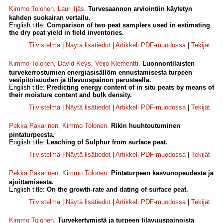
Kimmo Tolonen
,
Lauri Ijäs
.
Turvesaannon arviointiin käytetyn
kahden suokairan vertailu.
English title:
Comparison of two peat samplers used in estimating
the dry peat yield in field inventories.
Tiivistelmä
|
Näytä lisätiedot
|
Artikkeli PDF-muodossa
|
Tekijät
Kimmo Tolonen
,
David Keys
,
Veijo Klementti
.
Luonnontilaisten
turvekerrostumien energiasisällöm ennustamisesta turpeen
vesipitoisuuden ja tilavuuspainon perusteella.
English title:
Predicting energy content of in situ peats by means of
their moisture content and bulk density.
Tiivistelmä
|
Näytä lisätiedot
|
Artikkeli PDF-muodossa
|
Tekijät
Pekka Pakarinen
,
Kimmo Tolonen
.
Rikin huuhtoutuminen
pintaturpeesta.
English title:
Leaching of Sulphur from surface peat.
Tiivistelmä
|
Näytä lisätiedot
|
Artikkeli PDF-muodossa
|
Tekijät
Pekka Pakarinen
,
Kimmo Tolonen
.
Pintaturpeen kasvunopeudesta ja
ajoittamisesta.
English title:
On the growth-rate and dating of surface peat.
Tiivistelmä
|
Näytä lisätiedot
|
Artikkeli PDF-muodossa
|
Tekijät
Kimmo Tolonen
.
Turvekertymistä ja turpeen tilavuuspainoista