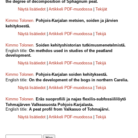
the degree of decomposition of Sphagnum peat.
Näytä lisätiedot
|
Artikkeli PDF-muodossa
|
Tekijät
Kimmo Tolonen
.
Pohjois-Karjalan metsien, soiden ja järvien
kehityksestä.
Näytä lisätiedot
|
Artikkeli PDF-muodossa
|
Tekijä
Kimmo Tolonen
.
Soiden kehityshistorian tutkimusmenetelmistä.
English title:
On methdos used in studies of the peatland
development.
Näytä lisätiedot
|
Artikkeli PDF-muodossa
|
Tekijä
Kimmo Tolonen
.
Pohjois-Karjalan soiden kehityksestä.
English title:
On the development of the bogs in northern Carelia.
Näytä lisätiedot
|
Artikkeli PDF-muodossa
|
Tekijä
Kimmo Tolonen
.
Eräs suoprofiili ja najas flexilis-subfossiililöytö
Tohmajärven Valkeasuosta Pohjois-Karjalasta.
English title:
A peat profil from Valkasuo of Tohmajärvi.
Näytä lisätiedot
|
Artikkeli PDF-muodossa
|
Tekijä