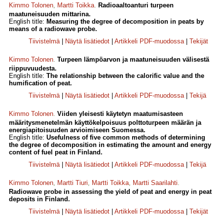
Kimmo Tolonen
,
Martti Toikka
.
Radioaaltoanturi turpeen
maatuneisuuden mittarina.
English title:
Measuring the degree of decomposition in peats by
means of a radiowave probe.
Tiivistelmä
|
Näytä lisätiedot
|
Artikkeli PDF-muodossa
|
Tekijät
Kimmo Tolonen
.
Turpeen lämpöarvon ja maatuneisuuden välisestä
riippuvuudesta.
English title:
The relationship between the calorific value and the
humification of peat.
Tiivistelmä
|
Näytä lisätiedot
|
Artikkeli PDF-muodossa
|
Tekijä
Kimmo Tolonen
.
Viiden yleisesti käytetyn maatumisasteen
määritysmenetelmän käyttökelpoisuus polttoturpeen määrän ja
energiapitoisuuden arvioimiseen Suomessa.
English title:
Usefulness of five common methods of determining
the degree of decomposition in estimating the amount and energy
content of fuel peat in Finland.
Tiivistelmä
|
Näytä lisätiedot
|
Artikkeli PDF-muodossa
|
Tekijä
Kimmo Tolonen
,
Martti Tiuri
,
Martti Toikka
,
Martti Saarilahti
.
Radiowave probe in assessing the yield of peat and energy in peat
deposits in Finland.
Tiivistelmä
|
Näytä lisätiedot
|
Artikkeli PDF-muodossa
|
Tekijät