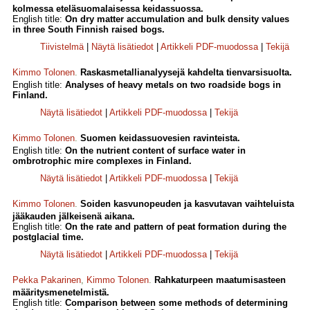
kolmessa eteläsuomalaisessa keidassuossa.
English title:
On dry matter accumulation and bulk density values
in three South Finnish raised bogs.
Tiivistelmä
|
Näytä lisätiedot
|
Artikkeli PDF-muodossa
|
Tekijä
Kimmo Tolonen
.
Raskasmetallianalyysejä kahdelta tienvarsisuolta.
English title:
Analyses of heavy metals on two roadside bogs in
Finland.
Näytä lisätiedot
|
Artikkeli PDF-muodossa
|
Tekijä
Kimmo Tolonen
.
Suomen keidassuovesien ravinteista.
English title:
On the nutrient content of surface water in
ombrotrophic mire complexes in Finland.
Näytä lisätiedot
|
Artikkeli PDF-muodossa
|
Tekijä
Kimmo Tolonen
.
Soiden kasvunopeuden ja kasvutavan vaihteluista
jääkauden jälkeisenä aikana.
English title:
On the rate and pattern of peat formation during the
postglacial time.
Näytä lisätiedot
|
Artikkeli PDF-muodossa
|
Tekijä
Pekka Pakarinen
,
Kimmo Tolonen
.
Rahkaturpeen maatumisasteen
määritysmenetelmistä.
English title:
Comparison between some methods of determining