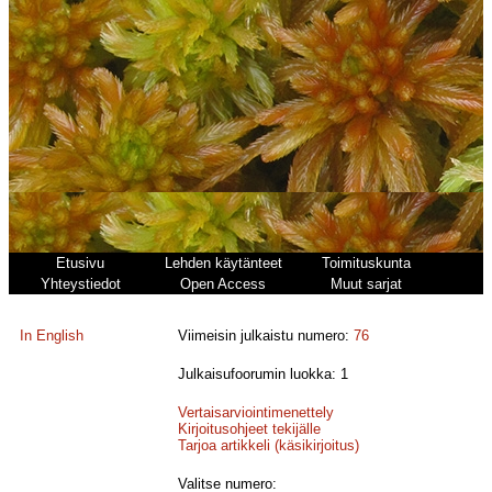
Etusivu
Lehden käytänteet
Toimituskunta
Yhteystiedot
Open Access
Muut sarjat
In English
Viimeisin julkaistu numero:
76
Julkaisufoorumin luokka: 1
Vertaisarviointimenettely
Kirjoitusohjeet tekijälle
Tarjoa artikkeli (käsikirjoitus)
Valitse numero: