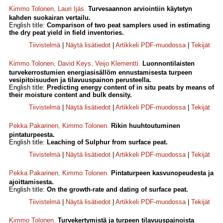
Kimmo Tolonen
,
Lauri Ijäs
.
Turvesaannon arviointiin käytetyn
kahden suokairan vertailu.
English title:
Comparison of two peat samplers used in estimating
the dry peat yield in field inventories.
Tiivistelmä
|
Näytä lisätiedot
|
Artikkeli PDF-muodossa
|
Tekijät
Kimmo Tolonen
,
David Keys
,
Veijo Klementti
.
Luonnontilaisten
turvekerrostumien energiasisällöm ennustamisesta turpeen
vesipitoisuuden ja tilavuuspainon perusteella.
English title:
Predicting energy content of in situ peats by means of
their moisture content and bulk density.
Tiivistelmä
|
Näytä lisätiedot
|
Artikkeli PDF-muodossa
|
Tekijät
Pekka Pakarinen
,
Kimmo Tolonen
.
Rikin huuhtoutuminen
pintaturpeesta.
English title:
Leaching of Sulphur from surface peat.
Tiivistelmä
|
Näytä lisätiedot
|
Artikkeli PDF-muodossa
|
Tekijät
Pekka Pakarinen
,
Kimmo Tolonen
.
Pintaturpeen kasvunopeudesta ja
ajoittamisesta.
English title:
On the growth-rate and dating of surface peat.
Tiivistelmä
|
Näytä lisätiedot
|
Artikkeli PDF-muodossa
|
Tekijät
Kimmo Tolonen
.
Turvekertymistä ja turpeen tilavuuspainoista