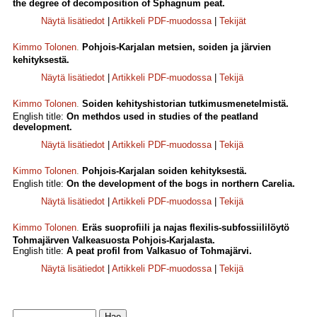
the degree of decomposition of Sphagnum peat.
Näytä lisätiedot
|
Artikkeli PDF-muodossa
|
Tekijät
Kimmo Tolonen
.
Pohjois-Karjalan metsien, soiden ja järvien
kehityksestä.
Näytä lisätiedot
|
Artikkeli PDF-muodossa
|
Tekijä
Kimmo Tolonen
.
Soiden kehityshistorian tutkimusmenetelmistä.
English title:
On methdos used in studies of the peatland
development.
Näytä lisätiedot
|
Artikkeli PDF-muodossa
|
Tekijä
Kimmo Tolonen
.
Pohjois-Karjalan soiden kehityksestä.
English title:
On the development of the bogs in northern Carelia.
Näytä lisätiedot
|
Artikkeli PDF-muodossa
|
Tekijä
Kimmo Tolonen
.
Eräs suoprofiili ja najas flexilis-subfossiililöytö
Tohmajärven Valkeasuosta Pohjois-Karjalasta.
English title:
A peat profil from Valkasuo of Tohmajärvi.
Näytä lisätiedot
|
Artikkeli PDF-muodossa
|
Tekijä