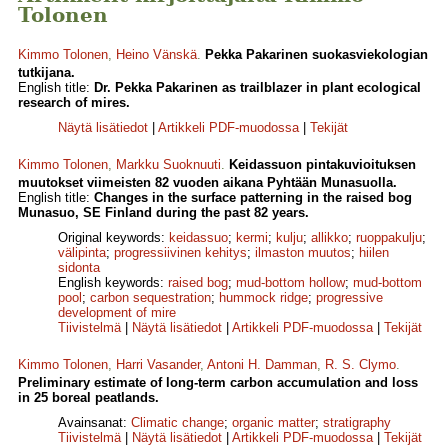
Tolonen
Kimmo Tolonen
,
Heino Vänskä
.
Pekka Pakarinen suokasviekologian
tutkijana.
English title:
Dr. Pekka Pakarinen as trailblazer in plant ecological
research of mires.
Näytä lisätiedot
|
Artikkeli PDF-muodossa
|
Tekijät
Kimmo Tolonen
,
Markku Suoknuuti
.
Keidassuon pintakuvioituksen
muutokset viimeisten 82 vuoden aikana Pyhtään Munasuolla.
English title:
Changes in the surface patterning in the raised bog
Munasuo, SE Finland during the past 82 years.
Original keywords:
keidassuo
;
kermi
;
kulju
;
allikko
;
ruoppakulju
;
välipinta
;
progressiivinen kehitys
;
ilmaston muutos
;
hiilen
sidonta
English keywords:
raised bog
;
mud-bottom hollow
;
mud-bottom
pool
;
carbon sequestration
;
hummock ridge
;
progressive
development of mire
Tiivistelmä
|
Näytä lisätiedot
|
Artikkeli PDF-muodossa
|
Tekijät
Kimmo Tolonen
,
Harri Vasander
,
Antoni H. Damman
,
R. S. Clymo
.
Preliminary estimate of long-term carbon accumulation and loss
in 25 boreal peatlands.
Avainsanat:
Climatic change
;
organic matter
;
stratigraphy
Tiivistelmä
|
Näytä lisätiedot
|
Artikkeli PDF-muodossa
|
Tekijät