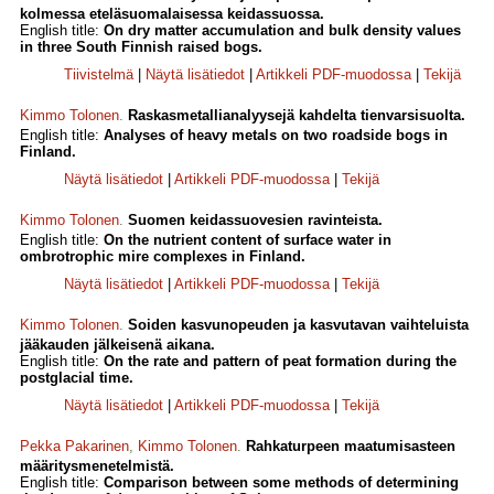
kolmessa eteläsuomalaisessa keidassuossa.
English title:
On dry matter accumulation and bulk density values
in three South Finnish raised bogs.
Tiivistelmä
|
Näytä lisätiedot
|
Artikkeli PDF-muodossa
|
Tekijä
Kimmo Tolonen
.
Raskasmetallianalyysejä kahdelta tienvarsisuolta.
English title:
Analyses of heavy metals on two roadside bogs in
Finland.
Näytä lisätiedot
|
Artikkeli PDF-muodossa
|
Tekijä
Kimmo Tolonen
.
Suomen keidassuovesien ravinteista.
English title:
On the nutrient content of surface water in
ombrotrophic mire complexes in Finland.
Näytä lisätiedot
|
Artikkeli PDF-muodossa
|
Tekijä
Kimmo Tolonen
.
Soiden kasvunopeuden ja kasvutavan vaihteluista
jääkauden jälkeisenä aikana.
English title:
On the rate and pattern of peat formation during the
postglacial time.
Näytä lisätiedot
|
Artikkeli PDF-muodossa
|
Tekijä
Pekka Pakarinen
,
Kimmo Tolonen
.
Rahkaturpeen maatumisasteen
määritysmenetelmistä.
English title:
Comparison between some methods of determining