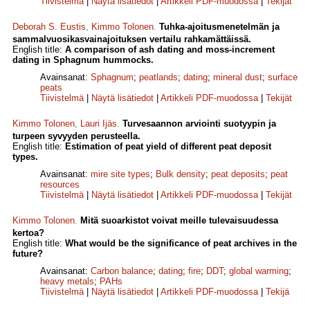
Tiivistelmä
|
Näytä lisätiedot
|
Artikkeli PDF-muodossa
|
Tekijät
Deborah S. Eustis
,
Kimmo Tolonen
.
Tuhka-ajoitusmenetelmän ja
sammalvuosikasvainajoituksen vertailu rahkamättäissä.
English title:
A comparison of ash dating and moss-increment
dating in Sphagnum hummocks.
Avainsanat:
Sphagnum
;
peatlands
;
dating
;
mineral dust
;
surface
peats
Tiivistelmä
|
Näytä lisätiedot
|
Artikkeli PDF-muodossa
|
Tekijät
Kimmo Tolonen
,
Lauri Ijäs
.
Turvesaannon arviointi suotyypin ja
turpeen syvyyden perusteella.
English title:
Estimation of peat yield of different peat deposit
types.
Avainsanat:
mire site types
;
Bulk density
;
peat deposits
;
peat
resources
Tiivistelmä
|
Näytä lisätiedot
|
Artikkeli PDF-muodossa
|
Tekijät
Kimmo Tolonen
.
Mitä suoarkistot voivat meille tulevaisuudessa
kertoa?
English title:
What would be the significance of peat archives in the
future?
Avainsanat:
Carbon balance
;
dating
;
fire
;
DDT
;
global warming
;
heavy metals
;
PAHs
Tiivistelmä
|
Näytä lisätiedot
|
Artikkeli PDF-muodossa
|
Tekijä