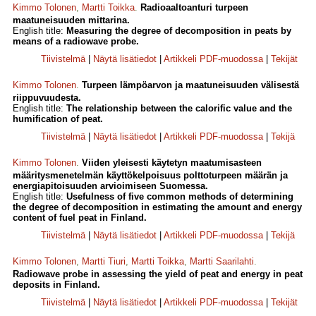
Kimmo Tolonen
,
Martti Toikka
.
Radioaaltoanturi turpeen
maatuneisuuden mittarina.
English title:
Measuring the degree of decomposition in peats by
means of a radiowave probe.
Tiivistelmä
|
Näytä lisätiedot
|
Artikkeli PDF-muodossa
|
Tekijät
Kimmo Tolonen
.
Turpeen lämpöarvon ja maatuneisuuden välisestä
riippuvuudesta.
English title:
The relationship between the calorific value and the
humification of peat.
Tiivistelmä
|
Näytä lisätiedot
|
Artikkeli PDF-muodossa
|
Tekijä
Kimmo Tolonen
.
Viiden yleisesti käytetyn maatumisasteen
määritysmenetelmän käyttökelpoisuus polttoturpeen määrän ja
energiapitoisuuden arvioimiseen Suomessa.
English title:
Usefulness of five common methods of determining
the degree of decomposition in estimating the amount and energy
content of fuel peat in Finland.
Tiivistelmä
|
Näytä lisätiedot
|
Artikkeli PDF-muodossa
|
Tekijä
Kimmo Tolonen
,
Martti Tiuri
,
Martti Toikka
,
Martti Saarilahti
.
Radiowave probe in assessing the yield of peat and energy in peat
deposits in Finland.
Tiivistelmä
|
Näytä lisätiedot
|
Artikkeli PDF-muodossa
|
Tekijät