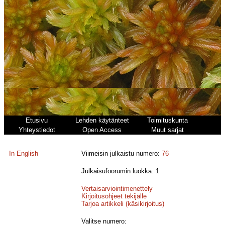
Etusivu
Lehden käytänteet
Toimituskunta
Yhteystiedot
Open Access
Muut sarjat
In English
Viimeisin julkaistu numero:
76
Julkaisufoorumin luokka: 1
Vertaisarviointimenettely
Kirjoitusohjeet tekijälle
Tarjoa artikkeli (käsikirjoitus)
Valitse numero: