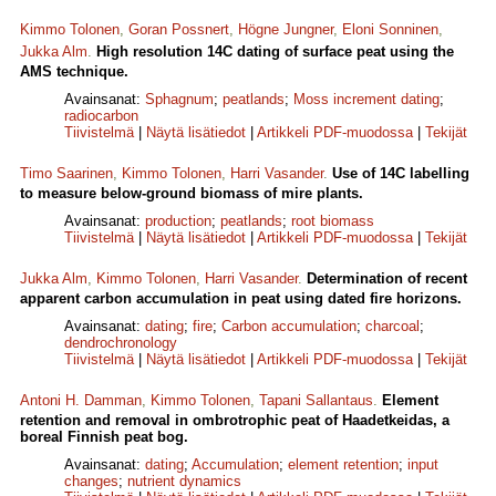
Kimmo Tolonen
,
Goran Possnert
,
Högne Jungner
,
Eloni Sonninen
,
Jukka Alm
.
High resolution 14C dating of surface peat using the
AMS technique.
Avainsanat:
Sphagnum
;
peatlands
;
Moss increment dating
;
radiocarbon
Tiivistelmä
|
Näytä lisätiedot
|
Artikkeli PDF-muodossa
|
Tekijät
Timo Saarinen
,
Kimmo Tolonen
,
Harri Vasander
.
Use of 14C labelling
to measure below-ground biomass of mire plants.
Avainsanat:
production
;
peatlands
;
root biomass
Tiivistelmä
|
Näytä lisätiedot
|
Artikkeli PDF-muodossa
|
Tekijät
Jukka Alm
,
Kimmo Tolonen
,
Harri Vasander
.
Determination of recent
apparent carbon accumulation in peat using dated fire horizons.
Avainsanat:
dating
;
fire
;
Carbon accumulation
;
charcoal
;
dendrochronology
Tiivistelmä
|
Näytä lisätiedot
|
Artikkeli PDF-muodossa
|
Tekijät
Antoni H. Damman
,
Kimmo Tolonen
,
Tapani Sallantaus
.
Element
retention and removal in ombrotrophic peat of Haadetkeidas, a
boreal Finnish peat bog.
Avainsanat:
dating
;
Accumulation
;
element retention
;
input
changes
;
nutrient dynamics