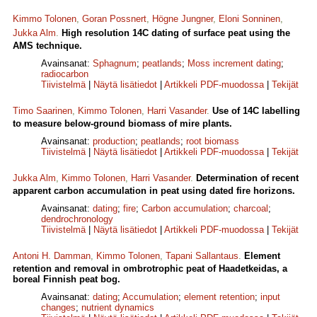
Kimmo Tolonen
,
Goran Possnert
,
Högne Jungner
,
Eloni Sonninen
,
Jukka Alm
.
High resolution 14C dating of surface peat using the
AMS technique.
Avainsanat:
Sphagnum
;
peatlands
;
Moss increment dating
;
radiocarbon
Tiivistelmä
|
Näytä lisätiedot
|
Artikkeli PDF-muodossa
|
Tekijät
Timo Saarinen
,
Kimmo Tolonen
,
Harri Vasander
.
Use of 14C labelling
to measure below-ground biomass of mire plants.
Avainsanat:
production
;
peatlands
;
root biomass
Tiivistelmä
|
Näytä lisätiedot
|
Artikkeli PDF-muodossa
|
Tekijät
Jukka Alm
,
Kimmo Tolonen
,
Harri Vasander
.
Determination of recent
apparent carbon accumulation in peat using dated fire horizons.
Avainsanat:
dating
;
fire
;
Carbon accumulation
;
charcoal
;
dendrochronology
Tiivistelmä
|
Näytä lisätiedot
|
Artikkeli PDF-muodossa
|
Tekijät
Antoni H. Damman
,
Kimmo Tolonen
,
Tapani Sallantaus
.
Element
retention and removal in ombrotrophic peat of Haadetkeidas, a
boreal Finnish peat bog.
Avainsanat:
dating
;
Accumulation
;
element retention
;
input
changes
;
nutrient dynamics