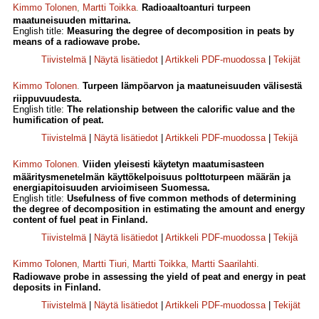
Kimmo Tolonen
,
Martti Toikka
.
Radioaaltoanturi turpeen
maatuneisuuden mittarina.
English title:
Measuring the degree of decomposition in peats by
means of a radiowave probe.
Tiivistelmä
|
Näytä lisätiedot
|
Artikkeli PDF-muodossa
|
Tekijät
Kimmo Tolonen
.
Turpeen lämpöarvon ja maatuneisuuden välisestä
riippuvuudesta.
English title:
The relationship between the calorific value and the
humification of peat.
Tiivistelmä
|
Näytä lisätiedot
|
Artikkeli PDF-muodossa
|
Tekijä
Kimmo Tolonen
.
Viiden yleisesti käytetyn maatumisasteen
määritysmenetelmän käyttökelpoisuus polttoturpeen määrän ja
energiapitoisuuden arvioimiseen Suomessa.
English title:
Usefulness of five common methods of determining
the degree of decomposition in estimating the amount and energy
content of fuel peat in Finland.
Tiivistelmä
|
Näytä lisätiedot
|
Artikkeli PDF-muodossa
|
Tekijä
Kimmo Tolonen
,
Martti Tiuri
,
Martti Toikka
,
Martti Saarilahti
.
Radiowave probe in assessing the yield of peat and energy in peat
deposits in Finland.
Tiivistelmä
|
Näytä lisätiedot
|
Artikkeli PDF-muodossa
|
Tekijät