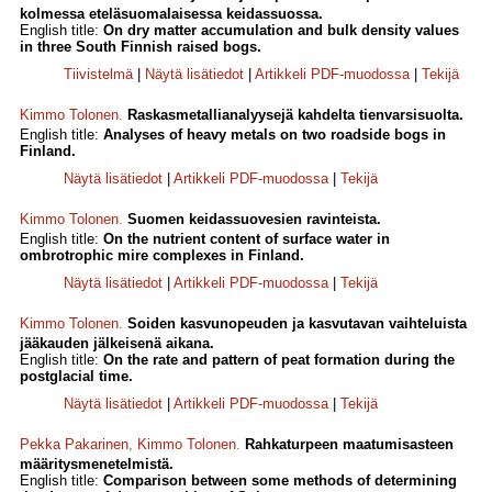
kolmessa eteläsuomalaisessa keidassuossa.
English title:
On dry matter accumulation and bulk density values
in three South Finnish raised bogs.
Tiivistelmä
|
Näytä lisätiedot
|
Artikkeli PDF-muodossa
|
Tekijä
Kimmo Tolonen
.
Raskasmetallianalyysejä kahdelta tienvarsisuolta.
English title:
Analyses of heavy metals on two roadside bogs in
Finland.
Näytä lisätiedot
|
Artikkeli PDF-muodossa
|
Tekijä
Kimmo Tolonen
.
Suomen keidassuovesien ravinteista.
English title:
On the nutrient content of surface water in
ombrotrophic mire complexes in Finland.
Näytä lisätiedot
|
Artikkeli PDF-muodossa
|
Tekijä
Kimmo Tolonen
.
Soiden kasvunopeuden ja kasvutavan vaihteluista
jääkauden jälkeisenä aikana.
English title:
On the rate and pattern of peat formation during the
postglacial time.
Näytä lisätiedot
|
Artikkeli PDF-muodossa
|
Tekijä
Pekka Pakarinen
,
Kimmo Tolonen
.
Rahkaturpeen maatumisasteen
määritysmenetelmistä.
English title:
Comparison between some methods of determining