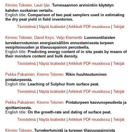
Kimmo Tolonen
,
Lauri Ijäs
.
Turvesaannon arviointiin käytetyn
kahden suokairan vertailu.
English title:
Comparison of two peat samplers used in estimating
the dry peat yield in field inventories.
Tiivistelmä
|
Näytä lisätiedot
|
Artikkeli PDF-muodossa
|
Tekijät
Kimmo Tolonen
,
David Keys
,
Veijo Klementti
.
Luonnontilaisten
turvekerrostumien energiasisällöm ennustamisesta turpeen
vesipitoisuuden ja tilavuuspainon perusteella.
English title:
Predicting energy content of in situ peats by means of
their moisture content and bulk density.
Tiivistelmä
|
Näytä lisätiedot
|
Artikkeli PDF-muodossa
|
Tekijät
Pekka Pakarinen
,
Kimmo Tolonen
.
Rikin huuhtoutuminen
pintaturpeesta.
English title:
Leaching of Sulphur from surface peat.
Tiivistelmä
|
Näytä lisätiedot
|
Artikkeli PDF-muodossa
|
Tekijät
Pekka Pakarinen
,
Kimmo Tolonen
.
Pintaturpeen kasvunopeudesta ja
ajoittamisesta.
English title:
On the growth-rate and dating of surface peat.
Tiivistelmä
|
Näytä lisätiedot
|
Artikkeli PDF-muodossa
|
Tekijät
Kimmo Tolonen
.
Turvekertymistä ja turpeen tilavuuspainoista