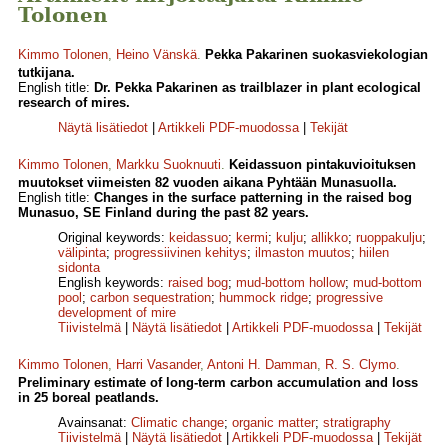
Tolonen
Kimmo Tolonen
,
Heino Vänskä
.
Pekka Pakarinen suokasviekologian
tutkijana.
English title:
Dr. Pekka Pakarinen as trailblazer in plant ecological
research of mires.
Näytä lisätiedot
|
Artikkeli PDF-muodossa
|
Tekijät
Kimmo Tolonen
,
Markku Suoknuuti
.
Keidassuon pintakuvioituksen
muutokset viimeisten 82 vuoden aikana Pyhtään Munasuolla.
English title:
Changes in the surface patterning in the raised bog
Munasuo, SE Finland during the past 82 years.
Original keywords:
keidassuo
;
kermi
;
kulju
;
allikko
;
ruoppakulju
;
välipinta
;
progressiivinen kehitys
;
ilmaston muutos
;
hiilen
sidonta
English keywords:
raised bog
;
mud-bottom hollow
;
mud-bottom
pool
;
carbon sequestration
;
hummock ridge
;
progressive
development of mire
Tiivistelmä
|
Näytä lisätiedot
|
Artikkeli PDF-muodossa
|
Tekijät
Kimmo Tolonen
,
Harri Vasander
,
Antoni H. Damman
,
R. S. Clymo
.
Preliminary estimate of long-term carbon accumulation and loss
in 25 boreal peatlands.
Avainsanat:
Climatic change
;
organic matter
;
stratigraphy
Tiivistelmä
|
Näytä lisätiedot
|
Artikkeli PDF-muodossa
|
Tekijät