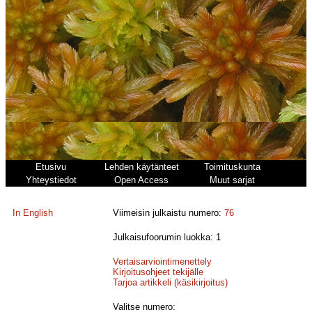
Etusivu
Lehden käytänteet
Toimituskunta
Yhteystiedot
Open Access
Muut sarjat
In English
Viimeisin julkaistu numero:
76
Julkaisufoorumin luokka: 1
Vertaisarviointimenettely
Kirjoitusohjeet tekijälle
Tarjoa artikkeli (käsikirjoitus)
Valitse numero: