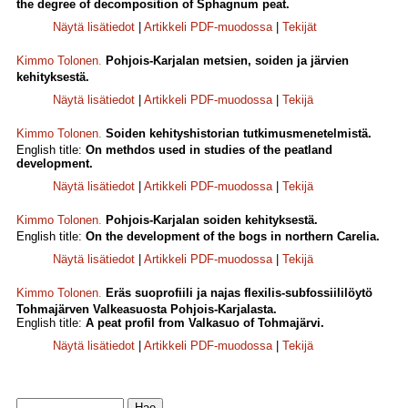
the degree of decomposition of Sphagnum peat.
Näytä lisätiedot
|
Artikkeli PDF-muodossa
|
Tekijät
Kimmo Tolonen
.
Pohjois-Karjalan metsien, soiden ja järvien
kehityksestä.
Näytä lisätiedot
|
Artikkeli PDF-muodossa
|
Tekijä
Kimmo Tolonen
.
Soiden kehityshistorian tutkimusmenetelmistä.
English title:
On methdos used in studies of the peatland
development.
Näytä lisätiedot
|
Artikkeli PDF-muodossa
|
Tekijä
Kimmo Tolonen
.
Pohjois-Karjalan soiden kehityksestä.
English title:
On the development of the bogs in northern Carelia.
Näytä lisätiedot
|
Artikkeli PDF-muodossa
|
Tekijä
Kimmo Tolonen
.
Eräs suoprofiili ja najas flexilis-subfossiililöytö
Tohmajärven Valkeasuosta Pohjois-Karjalasta.
English title:
A peat profil from Valkasuo of Tohmajärvi.
Näytä lisätiedot
|
Artikkeli PDF-muodossa
|
Tekijä