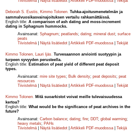
Tiivistelmä
|
Näytä lisätiedot
|
Artikkeli PDF-muodossa
|
Tekijät
Deborah S. Eustis
,
Kimmo Tolonen
.
Tuhka-ajoitusmenetelmän ja
sammalvuosikasvainajoituksen vertailu rahkamättäissä.
English title:
A comparison of ash dating and moss-increment
dating in Sphagnum hummocks.
Avainsanat:
Sphagnum
;
peatlands
;
dating
;
mineral dust
;
surface
peats
Tiivistelmä
|
Näytä lisätiedot
|
Artikkeli PDF-muodossa
|
Tekijät
Kimmo Tolonen
,
Lauri Ijäs
.
Turvesaannon arviointi suotyypin ja
turpeen syvyyden perusteella.
English title:
Estimation of peat yield of different peat deposit
types.
Avainsanat:
mire site types
;
Bulk density
;
peat deposits
;
peat
resources
Tiivistelmä
|
Näytä lisätiedot
|
Artikkeli PDF-muodossa
|
Tekijät
Kimmo Tolonen
.
Mitä suoarkistot voivat meille tulevaisuudessa
kertoa?
English title:
What would be the significance of peat archives in the
future?
Avainsanat:
Carbon balance
;
dating
;
fire
;
DDT
;
global warming
;
heavy metals
;
PAHs
Tiivistelmä
|
Näytä lisätiedot
|
Artikkeli PDF-muodossa
|
Tekijä