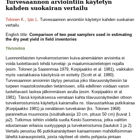
Turvesaannon arviointiin käytetyn
kahden suokairan vertailu
Tolonen K.
,
Ijäs L.
Turvesaannon arviointiin käytetyn kahden suokairan
vertailu.
English title:
Comparison of two peat samplers used in estimating
the dry peat yield in field inventories
Tiivistelmä
Luonnontilaisten turvekerrostumien kuiva-ainemäärien arviointia ei
voida luotettavasti tehdä turvelaji- ja maatumisastetietojen nojalla
(esim. Tolonen ja Saarenmaa 1979, Korpijaakko et al. 1981), vaikkakin
myös vastakkaisia käsityksiä on esitetty (Scott et al. 1980).
Turvesaannon arvioinnin täytyy perustua joko tilavuusnäytteisiin tai
turpeen maastokosteuden tietämiseen, sillä edellinen voidaan varsin
luotettavasti laskea jälkimmäisen avulla (esim. Korpijaakko et al.
1981). Tässä kirjoituksessa verrataan kahta tilavuusnäytteiden ottoon
turvekerrostumista käytettyä kairamallia ns. tilavuustarkkaa putkikairaa
(Korpijaakko 1981) ja venäläisen turvekairan (ks. Tolonen 1968)
parannettua muunnosta (sisähalkaisija 10 cm, pituus 50 cm) (kuvat 1
ja2). Tutkimus tehtiin viidellä suolla Keski-Suomessa, jotka valittiin
edustamaan erilaisia suotyyppejä ja turvekerrostumia (taulukot 1 ja 2).
Vertailu perustuu 86 putkikairanäytteen kairaamiseen mahdollisimman
läheltä kairauspisteitä, joista näytteet oli otettu pohjasta pintaan