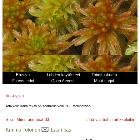
Etusivu
Lehden käytänteet
Toimituskunta
Yhteystiedot
Open Access
Muut sarjat
In English
Artikkelin koko teksti on saatavilla vain PDF-formaatissa.
Suo - Mires and peat
33
Lisää valittuihin artikkeleihin
Kimmo Tolonen
, Lauri Ijäs