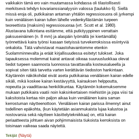
vaikkakin tämä ero vain muutamassa kohdassa oli tilastollisesti
merkitsevä tehdyn kovarianssianalyysin valossa (taulukko 6). Siellä
missä eroja oli, putkikairan antaman yhtälön regressiosuora oli jyrkempi
kuin venäläisen kairan tullen lähelle vedenkyllästämän turpeen
teoreettista (maksimi) regressiosuoraa (vrt. Scott et al. 1980).
Alustavana tulkintana esitämme, että putkityyppinen verrattain
paksuseinäinen (n. 8 mm) ja alaspäin lyömällä (ei kiertämällä)
työnnettävä kaira työnsi kasaan tietyissä turvekerroksissa esiintyviä
onkaloita. Tätä vahvistavat maastohavaintomme etenkin
Suolamminnevalta ja eräät kirjallisuudessa esitetyt tulokset. Joka
tapauksessa molemmat kairat antavat oikeaa suuruusluokkaa olevat
tiedot turpeen saannosta luonnossa tavattavalla kosteusalueella ja
sopivat siten tätä tarvetta varten kerättävän tiedoston hankintaan.
Käytännön näkökohdat eivät aseta putkikairaa venäläisen kairan edelle
sikäli, mikä koskee kairan kestävyyttä, kairauksen helppoutta,
nopeutta ja vaadittavaa henkilökuntaa. Käytännön kokemuksemme
mukaan putkikaira vaatii noin kaksinkertaisen miehistön ja jopa viisi tai
kaksitoista kertaa niin paljon aikaa kuin venäläinen kaira saman
kerrostuman näytteenottoon. Venäläisen kairan parissa ilmennyt ainut
todellinen epäkohta, (kun käytetään asianmukaista lujaa kalustoa ja
nostovarsia sekä näytteen käsittelytekniikkaa) on, että kairan
periaatteesta johtuen aivan pohjimmaisista tiukoista kerroksista on
toisinaan vaikeaa saada näytettä.
(Näytä)
Tekijät