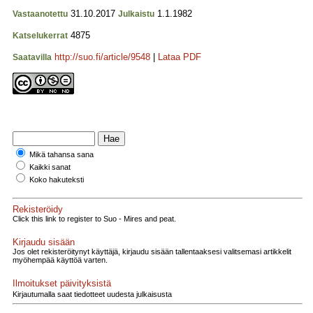
31.10.2017
1.1.1982
Vastaanotettu
Julkaistu
4875
Katselukerrat
http://suo.fi/article/9548
|
Lataa PDF
Saatavilla
Mikä tahansa sana
Kaikki sanat
Koko hakuteksti
Rekisteröidy
Click this link to register to Suo - Mires and peat.
Kirjaudu sisään
Jos olet rekisteröitynyt käyttäjä, kirjaudu sisään tallentaaksesi valitsemasi artikkelit
myöhempää käyttöä varten.
Ilmoitukset päivityksistä
Kirjautumalla saat tiedotteet uudesta julkaisusta