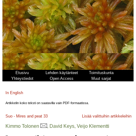
Etusivu
Lehden käytänteet
Toimituskunta
Yhteystiedot
Open Access
Muut sarjat
In English
Artikkelin koko teksti on saatavilla vain PDF-formaatissa.
Suo - Mires and peat
33
Lisää valittuihin artikkeleihin
Kimmo Tolonen
, David Keys, Veijo Klementti