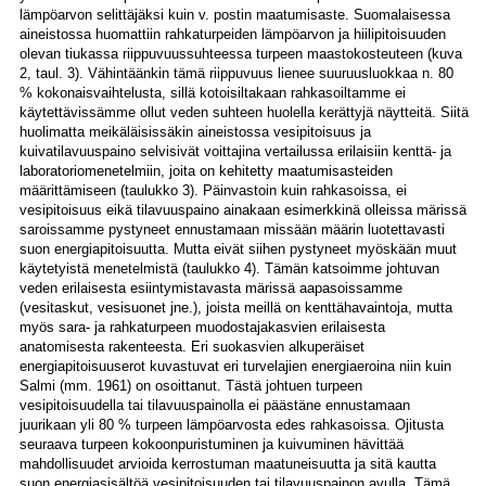
lämpöarvon selittäjäksi kuin v. postin maatumisaste. Suomalaisessa
aineistossa huomattiin rahkaturpeiden lämpöarvon ja hiilipitoisuuden
olevan tiukassa riippuvuussuhteessa turpeen maastokosteuteen (kuva
2, taul. 3). Vähintäänkin tämä riippuvuus lienee suuruusluokkaa n. 80
% kokonaisvaihtelusta, sillä kotoisiltakaan rahkasoiltamme ei
käytettävissämme ollut veden suhteen huolella kerättyjä näytteitä. Siitä
huolimatta meikäläisissäkin aineistossa vesipitoisuus ja
kuivatilavuuspaino selvisivät voittajina vertailussa erilaisiin kenttä- ja
laboratoriomenetelmiin, joita on kehitetty maatumisasteiden
määrittämiseen (taulukko 3). Päinvastoin kuin rahkasoissa, ei
vesipitoisuus eikä tilavuuspaino ainakaan esimerkkinä olleissa märissä
saroissamme pystyneet ennustamaan missään määrin luotettavasti
suon energiapitoisuutta. Mutta eivät siihen pystyneet myöskään muut
käytetyistä menetelmistä (taulukko 4). Tämän katsoimme johtuvan
veden erilaisesta esiintymistavasta märissä aapasoissamme
(vesitaskut, vesisuonet jne.), joista meillä on kenttähavaintoja, mutta
myös sara- ja rahkaturpeen muodostajakasvien erilaisesta
anatomisesta rakenteesta. Eri suokasvien alkuperäiset
energiapitoisuuserot kuvastuvat eri turvelajien energiaeroina niin kuin
Salmi (mm. 1961) on osoittanut. Tästä johtuen turpeen
vesipitoisuudella tai tilavuuspainolla ei päästäne ennustamaan
juurikaan yli 80 % turpeen lämpöarvosta edes rahkasoissa. Ojitusta
seuraava turpeen kokoonpuristuminen ja kuivuminen hävittää
mahdollisuudet arvioida kerrostuman maatuneisuutta ja sitä kautta
suon energiasisältöä vesipitoisuuden tai tilavuuspainon avulla. Tämä