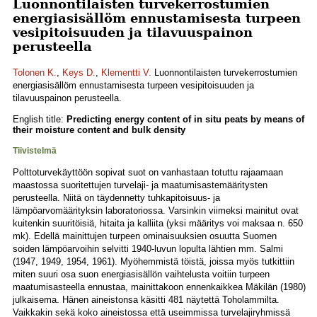
Luonnontilaisten turvekerrostumien
energiasisällöm ennustamisesta turpeen
vesipitoisuuden ja tilavuuspainon
perusteella
Tolonen K.
,
Keys D.
,
Klementti V.
Luonnontilaisten turvekerrostumien
energiasisällöm ennustamisesta turpeen vesipitoisuuden ja
tilavuuspainon perusteella.
English title:
Predicting energy content of in situ peats by means of
their moisture content and bulk density
Tiivistelmä
Polttoturvekäyttöön sopivat suot on vanhastaan totuttu rajaamaan
maastossa suoritettujen turvelaji- ja maatumisastemääritysten
perusteella. Niitä on täydennetty tuhkapitoisuus- ja
lämpöarvomäärityksin laboratoriossa. Varsinkin viimeksi mainitut ovat
kuitenkin suuritöisiä, hitaita ja kalliita (yksi määritys voi maksaa n. 650
mk). Edellä mainittujen turpeen ominaisuuksien osuutta Suomen
soiden lämpöarvoihin selvitti 1940-luvun lopulta lähtien mm. Salmi
(1947, 1949, 1954, 1961). Myöhemmistä töistä, joissa myös tutkittiin
miten suuri osa suon energiasisällön vaihtelusta voitiin turpeen
maatumisasteella ennustaa, mainittakoon ennenkaikkea Mäkilän (1980)
julkaisema. Hänen aineistonsa käsitti 481 näytettä Toholammilta.
Vaikkakin sekä koko aineistossa että useimmissa turvelajiryhmissä