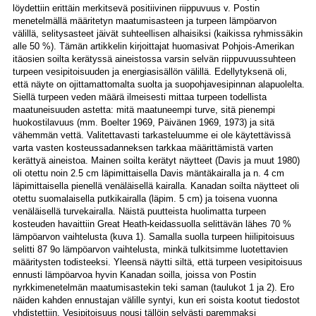
löydettiin erittäin merkitsevä positiivinen riippuvuus v. Postin
menetelmällä määritetyn maatumisasteen ja turpeen lämpöarvon
välillä, selitysasteet jäivät suhteellisen alhaisiksi (kaikissa ryhmissäkin
alle 50 %). Tämän artikkelin kirjoittajat huomasivat Pohjois-Amerikan
itäosien soilta kerätyssä aineistossa varsin selvän riippuvuussuhteen
turpeen vesipitoisuuden ja energiasisällön välillä. Edellytyksenä oli,
että näyte on ojittamattomalta suolta ja suopohjavesipinnan alapuolelta.
Siellä turpeen veden määrä ilmeisesti mittaa turpeen todellista
maatuneisuuden astetta: mitä maatuneempi turve, sitä pienempi
huokostilavuus (mm. Boelter 1969, Päivänen 1969, 1973) ja sitä
vähemmän vettä. Valitettavasti tarkasteluumme ei ole käytettävissä
varta vasten kosteussadanneksen tarkkaa määrittämistä varten
kerättyä aineistoa. Mainen soilta kerätyt näytteet (Davis ja muut 1980)
oli otettu noin 2.5 cm läpimittaisella Davis mäntäkairalla ja n. 4 cm
läpimittaisella pienellä venäläisellä kairalla. Kanadan soilta näytteet oli
otettu suomalaisella putkikairalla (läpim. 5 cm) ja toisena vuonna
venäläisellä turvekairalla. Näistä puutteista huolimatta turpeen
kosteuden havaittiin Great Heath-keidassuolla selittävän lähes 70 %
lämpöarvon vaihtelusta (kuva 1). Samalla suolla turpeen hiilipitoisuus
selitti 87 9o lämpöarvon vaihtelusta, minkä tulkitsimme luotettavien
määritysten todisteeksi. Yleensä näytti siltä, että turpeen vesipitoisuus
ennusti lämpöarvoa hyvin Kanadan soilla, joissa von Postin
nyrkkimenetelmän maatumisastekin teki saman (taulukot 1 ja 2). Ero
näiden kahden ennustajan välille syntyi, kun eri soista kootut tiedostot
yhdistettiin. Vesipitoisuus nousi tällöin selvästi paremmaksi