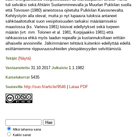
tuli selväksi sekä Ahtärin Suolamminnevalla ja Muurlan Pukkilan suolla
että Toivosen (1980) aineistossa ojitetulta Pulkkilan Kaivosnevalta.
Kehitystyön alla olevat, mutta jo nyt lupaavia tuloksia antaneet
sähköaaltotutkat suon vesipitoisuuden tarkaksi määräämiseksi
maastossa (ks. Varteva 1981) loisivat edellytykset sekä turpeen
määrän (vrt. mm. Tolonen et al. 1981, Korpijaakko 1981) että
rahkasoissa ehkä myös laadun nopealle ja kustannuksiltaan erittäin
alhaiselle arvioinnille. Jälkimmäinen tehtävä kuitenkin edellyttää edellä
esittämiemme riippuvuussuhteiden yleispätevyyden selvittämistä.
(Näytä)
Tekijät
31.10.2017
1.1.1982
Vastaanotettu
Julkaistu
5435
Katselukerrat
http://suo.fi/article/9546
|
Lataa PDF
Saatavilla
Mikä tahansa sana
Kaikki sanat