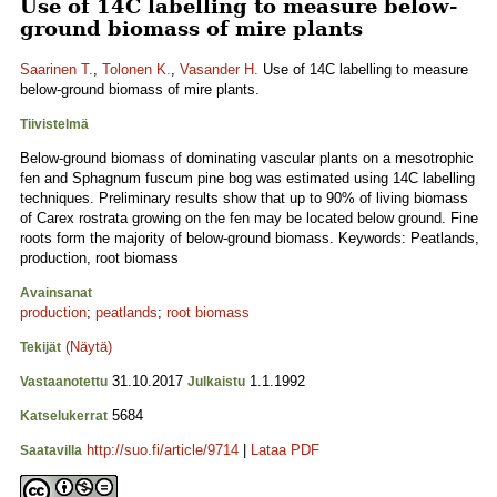
Use of 14C labelling to measure below-
ground biomass of mire plants
Saarinen T.
,
Tolonen K.
,
Vasander H.
Use of 14C labelling to measure
below-ground biomass of mire plants.
Tiivistelmä
Below-ground biomass of dominating vascular plants on a mesotrophic
fen and Sphagnum fuscum pine bog was estimated using 14C labelling
techniques. Preliminary results show that up to 90% of living biomass
of Carex rostrata growing on the fen may be located below ground. Fine
roots form the majority of below-ground biomass. Keywords: Peatlands,
production, root biomass
Avainsanat
production
;
peatlands
;
root biomass
(Näytä)
Tekijät
31.10.2017
1.1.1992
Vastaanotettu
Julkaistu
5684
Katselukerrat
http://suo.fi/article/9714
|
Lataa PDF
Saatavilla