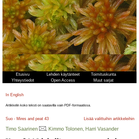
Etusivu
Lehden käytänteet
Toimituskunta
Yhteystiedot
Open Access
Muut sarjat
In English
Artikkelin koko teksti on saatavilla vain PDF-formaatissa.
Suo - Mires and peat
43
Lisää valittuihin artikkeleihin
Timo Saarinen
, Kimmo Tolonen, Harri Vasander