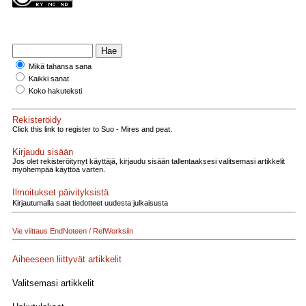
Mikä tahansa sana
Kaikki sanat
Koko hakuteksti
Rekisteröidy
Click this link to register to Suo - Mires and peat.
Kirjaudu sisään
Jos olet rekisteröitynyt käyttäjä, kirjaudu sisään tallentaaksesi valitsemasi artikkelit
myöhempää käyttöä varten.
Ilmoitukset päivityksistä
Kirjautumalla saat tiedotteet uudesta julkaisusta
Vie viittaus EndNoteen / RefWorksiin
Aiheeseen liittyvät artikkelit
Valitsemasi artikkelit