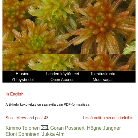
Etusivu
Lehden käytänteet
Toimituskunta
Yhteystiedot
Open Access
Muut sarjat
In English
Artikkelin koko teksti on saatavilla vain PDF-formaatissa.
Suo - Mires and peat
43
Lisää valittuihin artikkeleihin
Kimmo Tolonen
, Goran Possnert, Högne Jungner,
Eloni Sonninen, Jukka Alm