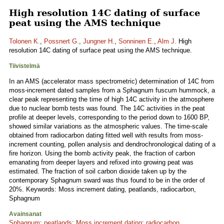
High resolution 14C dating of surface
peat using the AMS technique
Tolonen K.
,
Possnert G.
,
Jungner H.
,
Sonninen E.
,
Alm J.
High
resolution 14C dating of surface peat using the AMS technique.
Tiivistelmä
In an AMS (accelerator mass spectrometric) determination of 14C from
moss-increment dated samples from a Sphagnum fuscum hummock, a
clear peak representing the time of high 14C activity in the atmosphere
due to nuclear bomb tests was found. The 14C activities in the peat
profile at deeper levels, corresponding to the period down to 1600 BP,
showed similar variations as the atmospheric values. The time-scale
obtained from radiocarbon dating fitted well with results from moss-
increment counting, pollen analysis and dendrochronological dating of a
fire horizon. Using the bomb activity peak, the fraction of carbon
emanating from deeper layers and refixed into growing peat was
estimated. The fraction of soil carbon dioxide taken up by the
contemporary Sphagnum sward was thus found to be in the order of
20%. Keywords: Moss increment dating, peatlands, radiocarbon,
Sphagnum
Avainsanat
Sphagnum
;
peatlands
;
Moss increment dating
;
radiocarbon