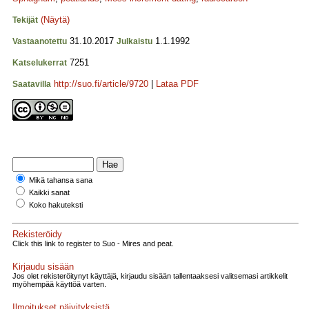
(Näytä)
Tekijät
31.10.2017
1.1.1992
Vastaanotettu
Julkaistu
7251
Katselukerrat
http://suo.fi/article/9720
|
Lataa PDF
Saatavilla
Mikä tahansa sana
Kaikki sanat
Koko hakuteksti
Rekisteröidy
Click this link to register to Suo - Mires and peat.
Kirjaudu sisään
Jos olet rekisteröitynyt käyttäjä, kirjaudu sisään tallentaaksesi valitsemasi artikkelit
myöhempää käyttöä varten.
Ilmoitukset päivityksistä