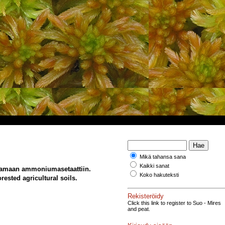
Mikä tahansa sana
Kaikki sanat
ppamaan ammoniumasetaattiin.
Koko hakuteksti
ested agricultural soils.
Rekisteröidy
Click this link to register to Suo - Mires
and peat.