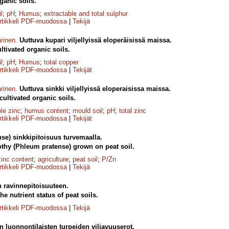
ganic soils.
l
;
pH
;
Humus
;
extractable and total sulphur
rtikkeli PDF-muodossa
|
Tekijä
rinen
.
Uuttuva kupari viljellyissä eloperäisissä maissa.
ltivated organic soils.
l
;
pH
;
Humus
;
total copper
rtikkeli PDF-muodossa
|
Tekijät
rinen
.
Uuttuva sinkki viljellyissä eloperaisissa maissa.
 cultivated organic soils.
le zinc
;
humus content
;
mould soil
;
pH
;
total zinc
rtikkeli PDF-muodossa
|
Tekijät
se) sinkkipitoisuus turvemaalla.
othy (Phleum pratense) grown on peat soil.
zinc content
;
agriculture
;
peat soil
;
P/Zn
rtikkeli PDF-muodossa
|
Tekijä
n ravinnepitoisuuteen.
the nutrient status of peat soils.
rtikkeli PDF-muodossa
|
Tekijä
 luonnontilaisten turpeiden viljavuuserot.