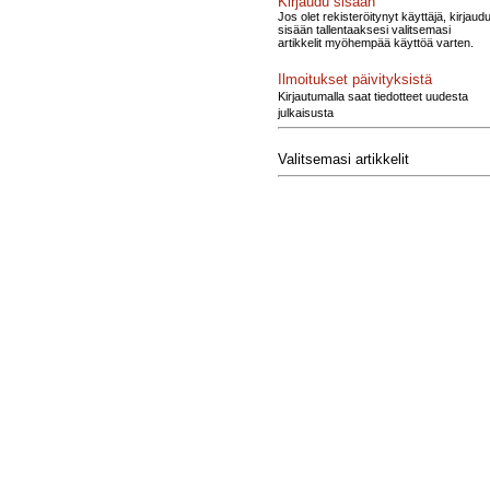
Kirjaudu sisään
Jos olet rekisteröitynyt käyttäjä, kirjaud
sisään tallentaaksesi valitsemasi
artikkelit myöhempää käyttöä varten.
Ilmoitukset päivityksistä
Kirjautumalla saat tiedotteet uudesta
julkaisusta
Valitsemasi artikkelit