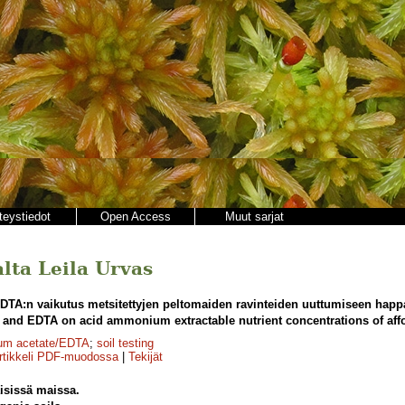
teystiedot
Open Access
Muut sarjat
alta Leila Urvas
EDTA:n vaikutus metsitettyjen peltomaiden ravinteiden uuttumiseen ha
me and EDTA on acid ammonium extractable nutrient concentrations of affor
um acetate/EDTA
;
soil testing
rtikkeli PDF-muodossa
|
Tekijät
äisissä maissa.