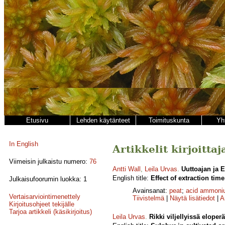
Etusivu
Lehden käytänteet
Toimituskunta
Yh
In English
Artikkelit kirjoittaj
Viimeisin julkaistu numero:
76
Antti Wall
,
Leila Urvas
.
Uuttoajan ja 
English title:
Effect of extraction ti
Julkaisufoorumin luokka: 1
Avainsanat:
peat
;
acid ammoni
Vertaisarviointimenettely
Tiivistelmä
|
Näytä lisätiedot
|
A
Kirjoitusohjeet tekijälle
Tarjoa artikkeli (käsikirjoitus)
Leila Urvas
.
Rikki viljellyissä eloper