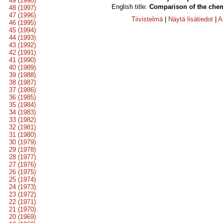
49 (1998)
English title:
Comparison of the chemi
48 (1997)
47 (1996)
Tiivistelmä
|
Näytä lisätiedot
|
A
46 (1995)
45 (1994)
44 (1993)
43 (1992)
42 (1991)
41 (1990)
40 (1989)
39 (1988)
38 (1987)
37 (1986)
36 (1985)
35 (1984)
34 (1983)
33 (1982)
32 (1981)
31 (1980)
30 (1979)
29 (1978)
28 (1977)
27 (1976)
26 (1975)
25 (1974)
24 (1973)
23 (1972)
22 (1971)
21 (1970)
20 (1969)