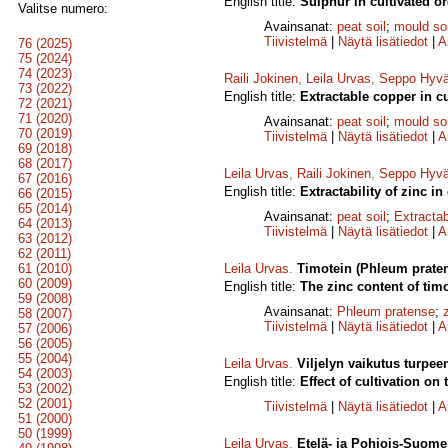
English title:
Sulphur in cultivated or
Valitse numero:
Avainsanat:
peat soil
;
mould soi
Tiivistelmä
|
Näytä lisätiedot
|
A
76 (2025)
75 (2024)
74 (2023)
Raili Jokinen
,
Leila Urvas
,
Seppo Hyvä
73 (2022)
English title:
Extractable copper in cu
72 (2021)
71 (2020)
Avainsanat:
peat soil
;
mould soi
70 (2019)
Tiivistelmä
|
Näytä lisätiedot
|
A
69 (2018)
68 (2017)
Leila Urvas
,
Raili Jokinen
,
Seppo Hyvä
67 (2016)
English title:
Extractability of zinc in
66 (2015)
65 (2014)
Avainsanat:
peat soil
;
Extractab
64 (2013)
Tiivistelmä
|
Näytä lisätiedot
|
A
63 (2012)
62 (2011)
61 (2010)
Leila Urvas
.
Timotein (Phleum praten
60 (2009)
English title:
The zinc content of tim
59 (2008)
Avainsanat:
Phleum pratense
;
58 (2007)
Tiivistelmä
|
Näytä lisätiedot
|
A
57 (2006)
56 (2005)
55 (2004)
Leila Urvas
.
Viljelyn vaikutus turpee
54 (2003)
English title:
Effect of cultivation on 
53 (2002)
52 (2001)
Tiivistelmä
|
Näytä lisätiedot
|
A
51 (2000)
50 (1999)
Leila Urvas
.
Etelä- ja Pohjois-Suomen