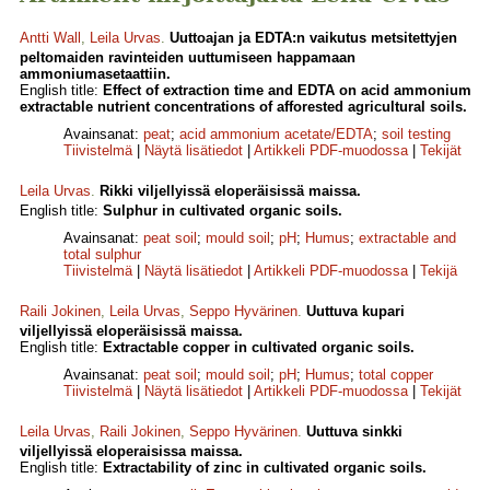
Antti Wall
,
Leila Urvas
.
Uuttoajan ja EDTA:n vaikutus metsitettyjen
peltomaiden ravinteiden uuttumiseen happamaan
ammoniumasetaattiin.
English title:
Effect of extraction time and EDTA on acid ammonium
extractable nutrient concentrations of afforested agricultural soils.
Avainsanat:
peat
;
acid ammonium acetate/EDTA
;
soil testing
Tiivistelmä
|
Näytä lisätiedot
|
Artikkeli PDF-muodossa
|
Tekijät
Leila Urvas
.
Rikki viljellyissä eloperäisissä maissa.
English title:
Sulphur in cultivated organic soils.
Avainsanat:
peat soil
;
mould soil
;
pH
;
Humus
;
extractable and
total sulphur
Tiivistelmä
|
Näytä lisätiedot
|
Artikkeli PDF-muodossa
|
Tekijä
Raili Jokinen
,
Leila Urvas
,
Seppo Hyvärinen
.
Uuttuva kupari
viljellyissä eloperäisissä maissa.
English title:
Extractable copper in cultivated organic soils.
Avainsanat:
peat soil
;
mould soil
;
pH
;
Humus
;
total copper
Tiivistelmä
|
Näytä lisätiedot
|
Artikkeli PDF-muodossa
|
Tekijät
Leila Urvas
,
Raili Jokinen
,
Seppo Hyvärinen
.
Uuttuva sinkki
viljellyissä eloperaisissa maissa.
English title:
Extractability of zinc in cultivated organic soils.