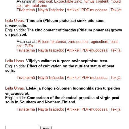
Avainsanat:
peat soil
;
Extractable zinc
;
humus content
;
mould
soil
;
pH
;
total zinc
Tiivistelmä
|
Näytä lisätiedot
|
Artikkeli PDF-muodossa
|
Tekijät
Leila Urvas
.
Timotein (Phleum pratense) sinkkipitoisuus
turvemaalla.
English title:
The zinc content of timothy (Phleum pratense) grown
on peat soil.
Avainsanat:
Phleum pratense
;
zinc content
;
agriculture
;
peat
soil
;
P/Zn
Tiivistelmä
|
Näytä lisätiedot
|
Artikkeli PDF-muodossa
|
Tekijä
Leila Urvas
.
Viljelyn vaikutus turpeen ravinnepitoisuuteen.
English title:
Effect of cultivation on the nutrient status of peat
soils.
Tiivistelmä
|
Näytä lisätiedot
|
Artikkeli PDF-muodossa
|
Tekijä
Leila Urvas
.
Etelä- ja Pohjois-Suomen luonnontilaisten turpeiden
viljavuuserot.
English title:
Comparison of the chemical prperties of virgin peat
soils in Southern and Northern Finland.
Tiivistelmä
|
Näytä lisätiedot
|
Artikkeli PDF-muodossa
|
Tekijä