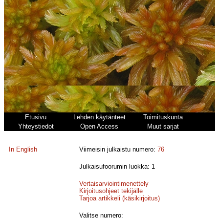
Etusivu
Lehden käytänteet
Toimituskunta
Yhteystiedot
Open Access
Muut sarjat
In English
Viimeisin julkaistu numero:
76
Julkaisufoorumin luokka: 1
Vertaisarviointimenettely
Kirjoitusohjeet tekijälle
Tarjoa artikkeli (käsikirjoitus)
Valitse numero: