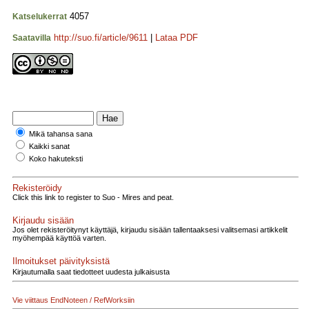
4057
Katselukerrat
http://suo.fi/article/9611
|
Lataa PDF
Saatavilla
Mikä tahansa sana
Kaikki sanat
Koko hakuteksti
Rekisteröidy
Click this link to register to Suo - Mires and peat.
Kirjaudu sisään
Jos olet rekisteröitynyt käyttäjä, kirjaudu sisään tallentaaksesi valitsemasi artikkelit
myöhempää käyttöä varten.
Ilmoitukset päivityksistä
Kirjautumalla saat tiedotteet uudesta julkaisusta
Vie viittaus EndNoteen / RefWorksiin