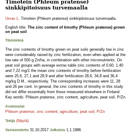
Timotein (Phleum pratense)
sinkkipitoisuus turvemaalla
Urvas L.
Timotein (Phleum pratense) sinkkipitoisuus turvemaalla.
English title:
The zinc content of timothy (Phleum pratense) grown
on peat soil
Tiivistelmä
The zinc contents of timothy grown on peat soils generally low in zinc
were considerably raised by zinc fertilization, even when applied at the
low rate of 550 g Zn/ha, in combination with other micronutrients. On
peat soil groups with average extrac-table zinc contents of 0,60, 1,40
and 7,22 mg/1 the mean zinc contents of timothy before fertilization
were 25,6, 27,1 and 28,9 and after fertilization 28,6, 34,8 and 36,4
mg/kg D.M., respectively. The corresponding increases were 11, 28
and 26 per cent. In general, the zinc contents of timothy in this study
did not differ essentially from those measured elsewhere in Finland.
Key words: Phleum pratense, zinc content, agriculture, peat soil, P/Zn.
Avainsanat
Phleum pratense
;
zinc content
;
agriculture
;
peat soil
;
P/Zn
(Näytä)
Tekijä
31.10.2017
1.1.1986
Vastaanotettu
Julkaistu