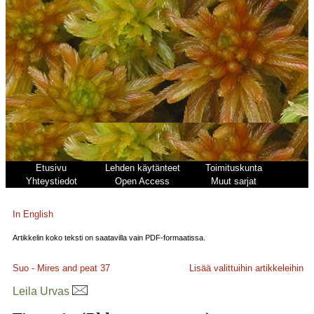
Etusivu
Lehden käytänteet
Toimituskunta
Yhteystiedot
Open Access
Muut sarjat
In English
Artikkelin koko teksti on saatavilla vain PDF-formaatissa.
Suo - Mires and peat
37
Lisää valittuihin artikkeleihin
Leila Urvas