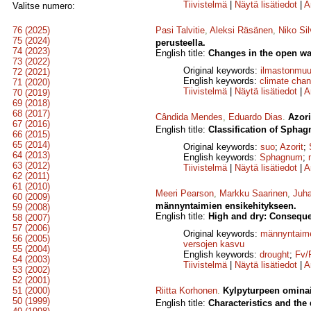
Tiivistelmä
|
Näytä lisätiedot
|
A
Valitse numero:
76 (2025)
Pasi Talvitie
,
Aleksi Räsänen
,
Niko Si
75 (2024)
perusteella.
74 (2023)
English title:
Changes in the open wa
73 (2022)
Original keywords:
ilmastonmuu
72 (2021)
English keywords:
climate cha
71 (2020)
Tiivistelmä
|
Näytä lisätiedot
|
A
70 (2019)
69 (2018)
68 (2017)
Cândida Mendes
,
Eduardo Dias
.
Azori
67 (2016)
English title:
Classification of Sphag
66 (2015)
65 (2014)
Original keywords:
suo
;
Azorit
;
64 (2013)
English keywords:
Sphagnum
;
63 (2012)
Tiivistelmä
|
Näytä lisätiedot
|
A
62 (2011)
61 (2010)
Meeri Pearson
,
Markku Saarinen
,
Juh
60 (2009)
männyntaimien ensikehitykseen.
59 (2008)
English title:
High and dry: Consequen
58 (2007)
57 (2006)
Original keywords:
männyntaim
56 (2005)
versojen kasvu
55 (2004)
English keywords:
drought
;
Fv/
54 (2003)
Tiivistelmä
|
Näytä lisätiedot
|
A
53 (2002)
52 (2001)
51 (2000)
Riitta Korhonen
.
Kylpyturpeen ominai
50 (1999)
English title:
Characteristics and the 