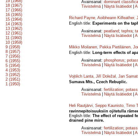
19 (1968)
Avainsanat:
dominant classifica
18 (1967)
Tiivistelmä
|
Näytä lisätiedot
|
A
17 (1966)
16 (1965)
Richard Payne
,
Aoibheann Kilfeather
,
15 (1964)
English title:
Experiments on the tap
14 (1963)
13 (1962)
Avainsanat:
peatland
;
tephra
;
t
12 (1961)
Tiivistelmä
|
Näytä lisätiedot
|
A
11 (1960)
10 (1959)
9 (1958)
Mikko Moilanen
,
Pekka Pietiläinen
,
Jo
8 (1957)
English title:
Long-term effects of apa
7 (1956)
Avainsanat:
phosphorus
;
potas
6 (1955)
Tiivistelmä
|
Näytä lisätiedot
|
A
5 (1954)
4 (1953)
3 (1952)
Vojtěch Lanta
,
Jiří Doležal
,
Jan Samat
2 (1951)
Sumava Mts., Czech Rebuplic.
1 (1950)
Avainsanat:
fertilization
;
potass
Tiivistelmä
|
Näytä lisätiedot
|
A
Heli Rautjärvi
,
Seppo Kaunisto
,
Timo T
ravinnepitoisuuksiin ojitetulla rämee
English title:
The effect of repeated f
drained pine mire.
Avainsanat:
fertilization
;
potass
Tiivistelmä
|
Näytä lisätiedot
|
A