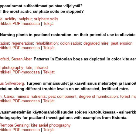
ppamimmat sulfaattimaat poistaa viljelystä?
of the most acidic sulphate soils be stopped?
ge
;
acidity
;
sulphur
;
sulphate soils
rtikkeli PDF-muodossa
|
Tekijä
Nursing plants in peatland restoration: on their potential use to alleviat
tation
;
regeneration
;
rehabilitation
;
colonisation
;
degraded mire
;
peat erosion
rtikkeli PDF-muodossa
|
Tekijät
ofeld
,
Susan Aber
.
Patterns in Estonian bogs as depicted in color kite ae
l photography
;
kite
;
infrared
rtikkeli PDF-muodossa
|
Tekijät
us Silfverberg
.
Turpeen ominaisuudet ja kasvillisuus metsitetyn ja lannoit
tation along different trophic levels on an afforested, fertilised mire.
n
;
Carex
;
mineral nutrients
;
peat component
;
degree of humification
;
forest m
rtikkeli PDF-muodossa
|
Tekijät
vausmenetelmän käyttömahdollisuudet soiden kartoituksessa - esimerkke
l photography for peatland investigations with examples from Estonia.
Remote Sensing
;
kite aerial photography
rtikkeli PDF-muodossa
|
Tekijät