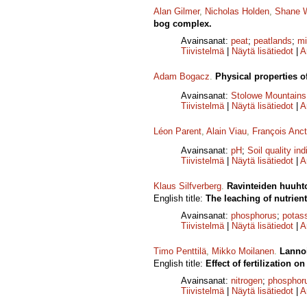
Alan Gilmer
,
Nicholas Holden
,
Shane 
bog complex.
Avainsanat:
peat
;
peatlands
;
mi
Tiivistelmä
|
Näytä lisätiedot
|
A
Adam Bogacz
.
Physical properties o
Avainsanat:
Stolowe Mountains
Tiivistelmä
|
Näytä lisätiedot
|
A
Léon Parent
,
Alain Viau
,
François Anct
Avainsanat:
pH
;
Soil quality ind
Tiivistelmä
|
Näytä lisätiedot
|
A
Klaus Silfverberg
.
Ravinteiden huuhto
English title:
The leaching of nutrient
Avainsanat:
phosphorus
;
potas
Tiivistelmä
|
Näytä lisätiedot
|
A
Timo Penttilä
,
Mikko Moilanen
.
Lannoi
English title:
Effect of fertilization 
Avainsanat:
nitrogen
;
phosphor
Tiivistelmä
|
Näytä lisätiedot
|
A