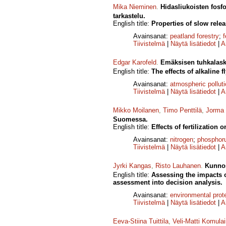
Mika Nieminen
.
Hidasliukoisten fosf
tarkastelu.
English title:
Properties of slow relea
Avainsanat:
peatland forestry
;
f
Tiivistelmä
|
Näytä lisätiedot
|
A
Edgar Karofeld
.
Emäksisen tuhkalask
English title:
The effects of alkaline
Avainsanat:
atmospheric pollut
Tiivistelmä
|
Näytä lisätiedot
|
A
Mikko Moilanen
,
Timo Penttilä
,
Jorma 
Suomessa.
English title:
Effects of fertilization
Avainsanat:
nitrogen
;
phosphor
Tiivistelmä
|
Näytä lisätiedot
|
A
Jyrki Kangas
,
Risto Lauhanen
.
Kunnos
English title:
Assessing the impacts o
assessment into decision analysis.
Avainsanat:
environmental prot
Tiivistelmä
|
Näytä lisätiedot
|
A
Eeva-Stiina Tuittila
,
Veli-Matti Komula