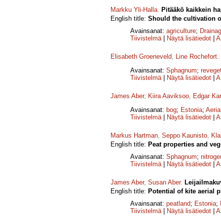
Markku Yli-Halla
.
Pitääkö kaikkein ha
English title:
Should the cultivation 
Avainsanat:
agriculture
;
Draina
Tiivistelmä
|
Näytä lisätiedot
|
A
Elisabeth Groeneveld
,
Line Rochefort
.
Avainsanat:
Sphagnum
;
revege
Tiivistelmä
|
Näytä lisätiedot
|
A
James Aber
,
Kiira Aaviksoo
,
Edgar Kar
Avainsanat:
bog
;
Estonia
;
Aeria
Tiivistelmä
|
Näytä lisätiedot
|
A
Markus Hartman
,
Seppo Kaunisto
,
Kla
English title:
Peat properties and vege
Avainsanat:
Sphagnum
;
nitroge
Tiivistelmä
|
Näytä lisätiedot
|
A
James Aber
,
Susan Aber
.
Leijailmaku
English title:
Potential of kite aeria
Avainsanat:
peatland
;
Estonia
;
Tiivistelmä
|
Näytä lisätiedot
|
A