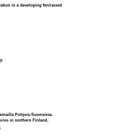
ation in a developing fen/raised
y.
rvemailla Pohjois-Suomessa.
mires in northern Finland.
s