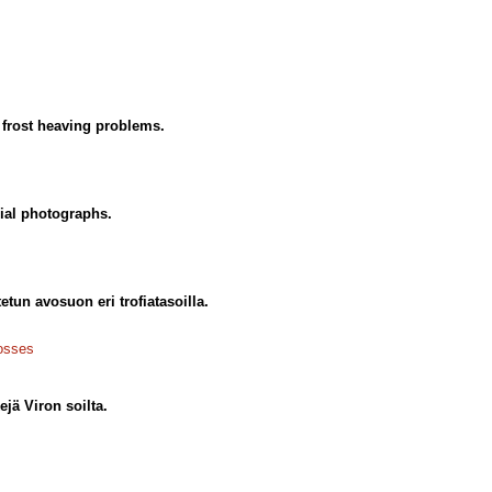
e frost heaving problems.
rial photographs.
etun avosuon eri trofiatasoilla.
osses
jä Viron soilta.