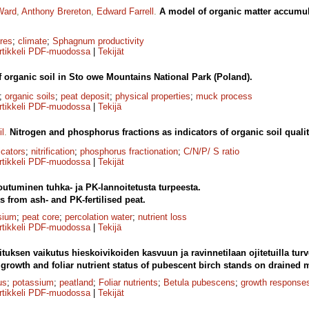
Ward
,
Anthony Brereton
,
Edward Farrell
.
A model of organic matter accumul
res
;
climate
;
Sphagnum productivity
rtikkeli PDF-muodossa
|
Tekijät
f organic soil in Sto owe Mountains National Park (Poland).
;
organic soils
;
peat deposit
;
physical properties
;
muck process
rtikkeli PDF-muodossa
|
Tekijä
il
.
Nitrogen and phosphorus fractions as indicators of organic soil qualit
icators
;
nitrification
;
phosphorus fractionation
;
C/N/P/ S ratio
rtikkeli PDF-muodossa
|
Tekijät
utuminen tuhka- ja PK-lannoitetusta turpeesta.
s from ash- and PK-fertilised peat.
sium
;
peat core
;
percolation water
;
nutrient loss
rtikkeli PDF-muodossa
|
Tekijä
tuksen vaikutus hieskoivikoiden kasvuun ja ravinnetilaan ojitetuilla tu
on growth and foliar nutrient status of pubescent birch stands on drained 
us
;
potassium
;
peatland
;
Foliar nutrients
;
Betula pubescens
;
growth response
rtikkeli PDF-muodossa
|
Tekijät