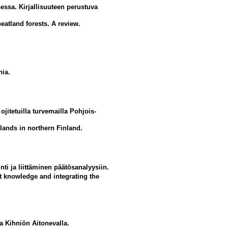
essa. Kirjallisuuteen perustuva
eatland forests. A review.
nia.
jitetuilla turvemailla Pohjois-
tlands in northern Finland.
ti ja liittäminen päätösanalyysiin.
t knowledge and integrating the
la Kihniön Aitonevalla.