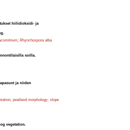
kset hiilidioksidi- ja
og.
acomitrium
;
Rhynchospora alba
ontilaisilla soilla.
apasuot ja niiden
etation
;
peatland morphology
;
slope
bog vegetation.