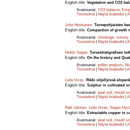
English title:
Vegetation and CO2 bal
Avainsanat:
CO2 balance
;
Erio
Tiivistelmä
|
Näytä lisätiedot
|
A
Juha Heiskanen
.
Turvepohjaisten kas
English title:
Compaction of growth m
Avainsanat:
shrinkage
;
nurser
Tiivistelmä
|
Näytä lisätiedot
|
A
Heikki Seppä
.
Turvestratigrafisen tu
English title:
On the history and Quate
Avainsanat:
pollen analysis
;
No
Tiivistelmä
|
Näytä lisätiedot
|
A
Leila Urvas
.
Rikki viljellyissä eloper
English title:
Sulphur in cultivated or
Avainsanat:
peat soil
;
mould soi
Tiivistelmä
|
Näytä lisätiedot
|
A
Raili Jokinen
,
Leila Urvas
,
Seppo Hyvä
English title:
Extractable copper in cu
Avainsanat:
peat soil
;
mould soi
Tiivistelmä
|
Näytä lisätiedot
|
A