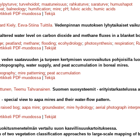
ylpyturve
;
turvehoidot
;
maatuneisuus
;
rahkaturve
;
saraturve
;
humushapot
eat
;
balneology
;
humification
;
mire
;
pH
;
fulvic acids
;
humic acids
rtikkeli PDF-muodossa
|
Tekijä
ard Kiely
,
Eeva-Stiina Tuittila
.
Vedenpinnan muutoksen lyhytaikaiset vaikutu
 altered water level on carbon dioxide and methane fluxes in a blanket b
ge
;
peatland
;
methane
;
flooding
;
ecohydrology
;
photosynthesis
;
respiration
;
R
rtikkeli PDF-muodossa
|
Tekijät
veden saatavuuden ja turpeen kertymisen vuorovaikutus pohjoisilla luonn
rotopography, water supply, and peat accumulation in boreal mires.
pography
;
mire patterning
;
peat accumulation
rtikkeli PDF-muodossa
|
Tekijä
uttunen
,
Teemu Tahvanainen
.
Suomen suosysteemit - erityistarkastelussa a
- special view to aapa mires and their water-flow pattern.
;
raised bog
;
aapa mire
;
groundwater
;
mire hydrology
;
aerial photograph interpr
rtikkeli PDF-muodossa
|
Tekijät
okitusmenetelmän vertailu suon kasvillisuuskartoituksessa.
 of two vegetation classification approaches to large-scale mapping of 