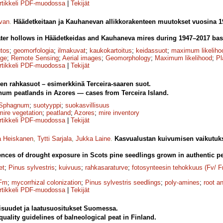
rtikkeli PDF-muodossa
|
Tekijät
lvan
.
Häädetkeitaan ja Kauhanevan allikkorakenteen muutokset vuosina 1
ter hollows in Häädetkeidas and Kauhaneva mires during 1947–2017 bas
tos
;
geomorfologia
;
ilmakuvat
;
kaukokartoitus
;
keidassuot
;
maximum likeliho
nge
;
Remote Sensing
;
Aerial images
;
Geomorphology
;
Maximum likelihood
;
Pl
rtikkeli PDF-muodossa
|
Tekijät
en rahkasuot – esimerkkinä Terceira-saaren suot.
num peatlands in Azores — cases from Terceira Island.
Sphagnum
;
suotyyppi
;
suokasvillisuus
mire vegetation
;
peatland
;
Azores
;
mire inventory
rtikkeli PDF-muodossa
|
Tekijät
a Heiskanen
,
Tytti Sarjala
,
Jukka Laine
.
Kasvualustan kuivumisen vaikutuks
ces of drought exposure in Scots pine seedlings grown in authentic pea
et
;
Pinus sylvestris
;
kuivuus
;
rahkasaraturve
;
fotosynteesin tehokkuus (Fv/ 
Fm
;
mycorrhizal colonization
;
Pinus sylvestris seedlings
;
poly-amines
;
root a
rtikkeli PDF-muodossa
|
Tekijät
suudet ja laatusuositukset Suomessa.
quality guidelines of balneological peat in Finland.