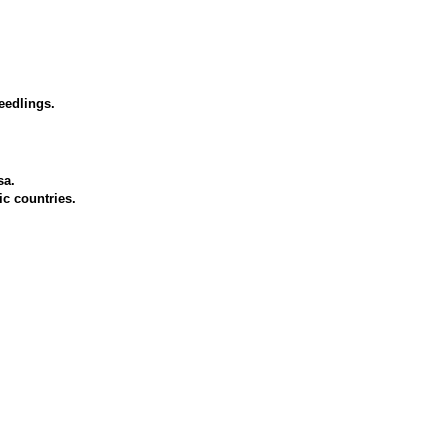
eedlings.
sa.
ic countries.