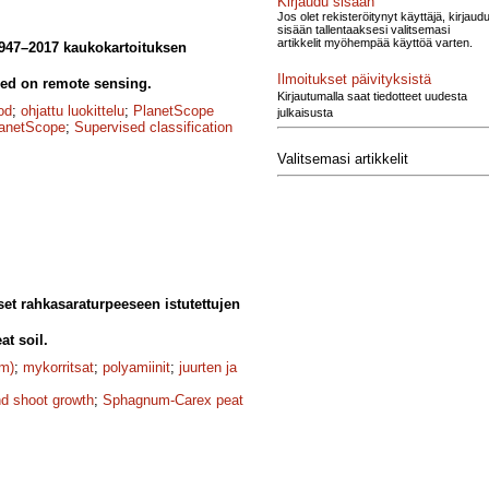
Kirjaudu sisään
Jos olet rekisteröitynyt käyttäjä, kirjaud
sisään tallentaaksesi valitsemasi
artikkelit myöhempää käyttöä varten.
947–2017 kaukokartoituksen
Ilmoitukset päivityksistä
ed on remote sensing.
Kirjautumalla saat tiedotteet uudesta
od
;
ohjattu luokittelu
;
PlanetScope
julkaisusta
anetScope
;
Supervised classification
Valitsemasi artikkelit
et rahkasaraturpeeseen istutettujen
t soil.
Fm)
;
mykorritsat
;
polyamiinit
;
juurten ja
nd shoot growth
;
Sphagnum-Carex peat