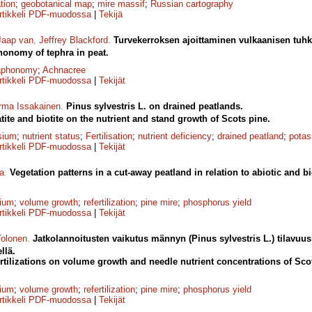
tion
;
geobotanical map
;
mire massif
;
Russian cartography
rtikkeli PDF-muodossa
|
Tekijä
Jaap van
,
Jeffrey Blackford
.
Turvekerroksen ajoittaminen vulkaanisen tuhk
honomy of tephra in peat.
aphonomy
;
Achnacree
rtikkeli PDF-muodossa
|
Tekijät
rma Issakainen
.
Pinus sylvestris L. on drained peatlands.
tite and biotite on the nutrient and stand growth of Scots pine.
sium
;
nutrient status
;
Fertilisation
;
nutrient deficiency
;
drained peatland
;
potas
rtikkeli PDF-muodossa
|
Tekijät
a
.
Vegetation patterns in a cut-away peatland in relation to abiotic and bi
ium
;
volume growth
;
refertilization
;
pine mire
;
phosphorus yield
rtikkeli PDF-muodossa
|
Tekijät
olonen
.
Jatkolannoitusten vaikutus männyn (Pinus sylvestris L.) tilavuu
llä.
ertilizations on volume growth and needle nutrient concentrations of Scot
ium
;
volume growth
;
refertilization
;
pine mire
;
phosphorus yield
rtikkeli PDF-muodossa
|
Tekijät