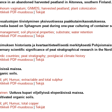
ance in an abandoned harvested peatland in Aitoneva, southern Finland.
phorum vaginatum
;
GNMDS
;
harvested peatland
;
plant colonization
rtikkeli PDF-muodossa
|
Tekijät
vualustojen tiivistyminen yksivuotisessa paakkutaimikasvatuksessa.
edia based on Sphagnum peat during one-year culturing of container s
y management
;
soil physical properties
;
substrate
;
water retention
rtikkeli PDF-muodossa
|
Tekijä
tkimuksen historiasta ja kvartaaritieteellisestä merkityksestä Pohjoismais
rnary scientific significance of peat stratigraphical research in the Nord
rdic countries
;
peat stratigraphy
;
postglacial climate history
rtikkeli PDF-muodossa
|
Tekijä
äisissä maissa.
ganic soils.
l
;
pH
;
Humus
;
extractable and total sulphur
rtikkeli PDF-muodossa
|
Tekijä
rinen
.
Uuttuva kupari viljellyissä eloperäisissä maissa.
ltivated organic soils.
l
;
pH
;
Humus
;
total copper
rtikkeli PDF-muodossa
|
Tekijät