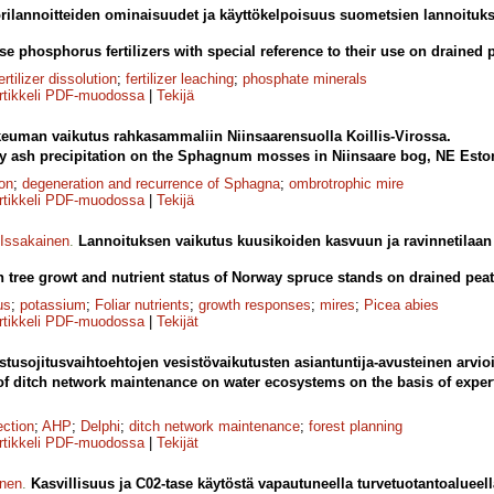
orilannoitteiden ominaisuudet ja käyttökelpoisuus suometsien lannoituks
se phosphorus fertilizers with special reference to their use on drained p
ertilizer dissolution
;
fertilizer leaching
;
phosphate minerals
rtikkeli PDF-muodossa
|
Tekijä
euman vaikutus rahkasammaliin Niinsaarensuolla Koillis-Virossa.
 fly ash precipitation on the Sphagnum mosses in Niinsaare bog, NE Esto
ion
;
degeneration and recurrence of Sphagna
;
ombrotrophic mire
rtikkeli PDF-muodossa
|
Tekijä
Issakainen
.
Lannoituksen vaikutus kuusikoiden kasvuun ja ravinnetilaan o
 on tree growt and nutrient status of Norway spruce stands on drained pea
us
;
potassium
;
Foliar nutrients
;
growth responses
;
mires
;
Picea abies
rtikkeli PDF-muodossa
|
Tekijät
tusojitusvaihtoehtojen vesistövaikutusten asiantuntija-avusteinen arvioin
f ditch network maintenance on water ecosystems on the basis of exper
ection
;
AHP
;
Delphi
;
ditch network maintenance
;
forest planning
rtikkeli PDF-muodossa
|
Tekijät
inen
.
Kasvillisuus ja C02-tase käytöstä vapautuneella turvetuotantoalueel