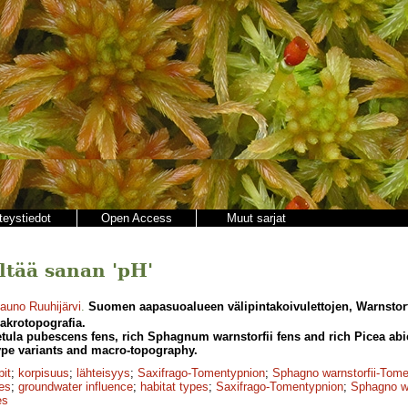
teystiedot
Open Access
Muut sarjat
ältää sanan 'pH'
auno Ruuhijärvi
.
Suomen aapasuoalueen välipintakoivulettojen, Warnstorfii
makrotopografia.
Betula pubescens fens, rich Sphagnum warnstorfii fens and rich Picea abi
ype variants and macro-topography.
pit
;
korpisuus
;
lähteisyys
;
Saxifrago-Tomentypnion
;
Sphagno warnstorfii-Tom
pes
;
groundwater influence
;
habitat types
;
Saxifrago-Tomentypnion
;
Sphagno wa
es