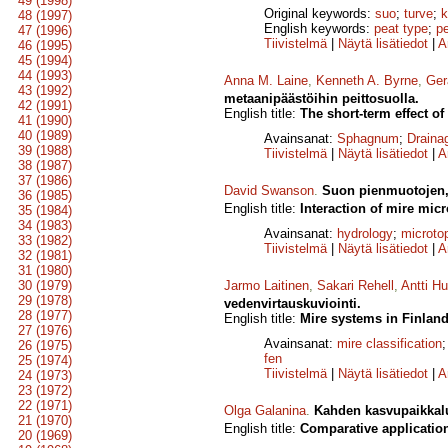
49 (1998)
Original keywords:
suo
;
turve
;
k
48 (1997)
English keywords:
peat type
;
p
47 (1996)
Tiivistelmä
|
Näytä lisätiedot
|
A
46 (1995)
45 (1994)
44 (1993)
Anna M. Laine
,
Kenneth A. Byrne
,
Ger
43 (1992)
metaanipäästöihin peittosuolla.
42 (1991)
English title:
The short-term effect of
41 (1990)
40 (1989)
Avainsanat:
Sphagnum
;
Draina
39 (1988)
Tiivistelmä
|
Näytä lisätiedot
|
A
38 (1987)
37 (1986)
David Swanson
.
Suon pienmuotojen, 
36 (1985)
English title:
Interaction of mire mic
35 (1984)
34 (1983)
Avainsanat:
hydrology
;
microto
33 (1982)
Tiivistelmä
|
Näytä lisätiedot
|
A
32 (1981)
31 (1980)
30 (1979)
Jarmo Laitinen
,
Sakari Rehell
,
Antti H
29 (1978)
vedenvirtauskuviointi.
28 (1977)
English title:
Mire systems in Finland 
27 (1976)
Avainsanat:
mire classification
26 (1975)
fen
25 (1974)
Tiivistelmä
|
Näytä lisätiedot
|
A
24 (1973)
23 (1972)
22 (1971)
Olga Galanina
.
Kahden kasvupaikkalu
21 (1970)
English title:
Comparative application
20 (1969)