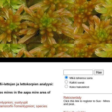
Mikä tahansa sana
Kaikki sanat
-lettojen ja lettokorpien analyysi:
Koko hakuteksti
es mires in the aapa mire area of
Rekisteröidy
Click this link to register to Suo - Mires
entypnion
;
suotyypit
and peat.
rnstorfii-Tomentypnion
;
species