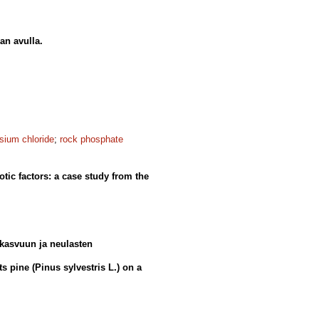
an avulla.
sium chloride
;
rock phosphate
otic factors: a case study from the
skasvuun ja neulasten
s pine (Pinus sylvestris L.) on a