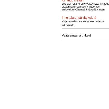
Kirjaudu sisään
Jos olet rekisteröitynyt käyttäjä, kirjaud
sisään tallentaaksesi valitsemasi
artikkelit myöhempää käyttöä varten.
Ilmoitukset päivityksistä
Kirjautumalla saat tiedotteet uudesta
julkaisusta
Valitsemasi artikkelit