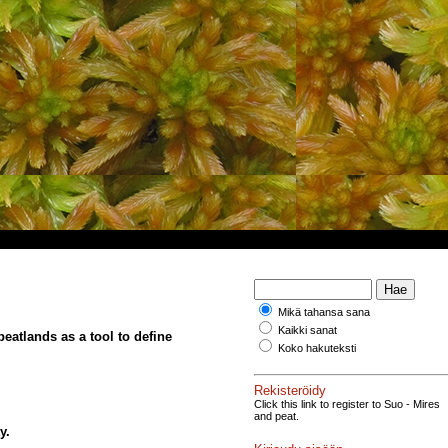
Mikä tahansa sana
Kaikki sanat
eatlands as a tool to define
Koko hakuteksti
Rekisteröidy
Click this link to register to Suo - Mires
and peat.
y.