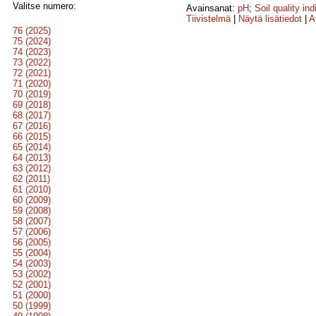
Valitse numero:
Avainsanat:
pH
;
Soil quality ind
Tiivistelmä
|
Näytä lisätiedot
|
A
76 (2025)
75 (2024)
74 (2023)
73 (2022)
72 (2021)
71 (2020)
70 (2019)
69 (2018)
68 (2017)
67 (2016)
66 (2015)
65 (2014)
64 (2013)
63 (2012)
62 (2011)
61 (2010)
60 (2009)
59 (2008)
58 (2007)
57 (2006)
56 (2005)
55 (2004)
54 (2003)
53 (2002)
52 (2001)
51 (2000)
50 (1999)