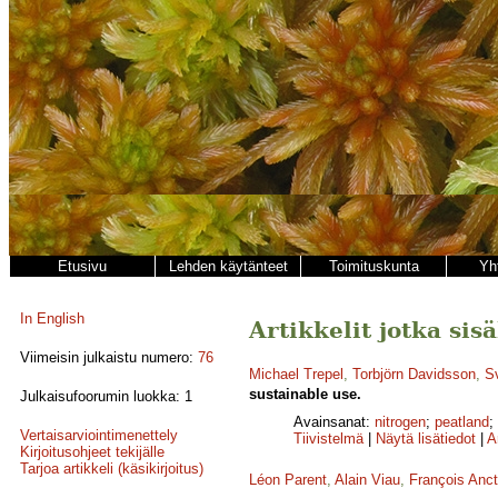
Etusivu
Lehden käytänteet
Toimituskunta
Yh
In English
Artikkelit jotka sisä
Viimeisin julkaistu numero:
76
Michael Trepel
,
Torbjörn Davidsson
,
S
sustainable use.
Julkaisufoorumin luokka: 1
Avainsanat:
nitrogen
;
peatland
;
Vertaisarviointimenettely
Tiivistelmä
|
Näytä lisätiedot
|
A
Kirjoitusohjeet tekijälle
Tarjoa artikkeli (käsikirjoitus)
Léon Parent
,
Alain Viau
,
François Anct