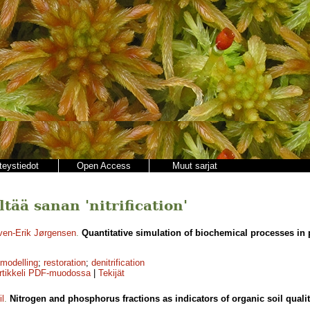
teystiedot
Open Access
Muut sarjat
ltää sanan 'nitrification'
ven-Erik Jørgensen
.
Quantitative simulation of biochemical processes in p
modelling
;
restoration
;
denitrification
rtikkeli PDF-muodossa
|
Tekijät
il
.
Nitrogen and phosphorus fractions as indicators of organic soil qualit