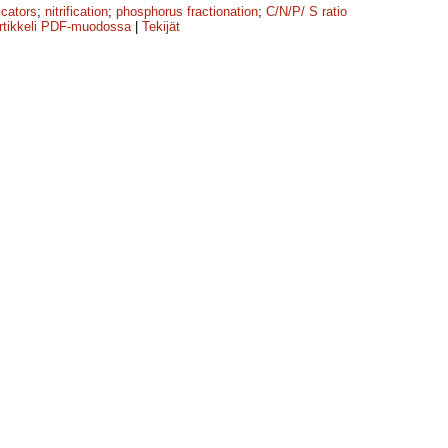
icators
;
nitrification
;
phosphorus fractionation
;
C/N/P/ S ratio
rtikkeli PDF-muodossa
|
Tekijät