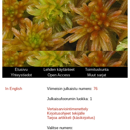
Etusivu
Lehden käytänteet
Toimituskunta
Yhteystiedot
Open Access
Muut sarjat
In English
Viimeisin julkaistu numero:
76
Julkaisufoorumin luokka: 1
Vertaisarviointimenettely
Kirjoitusohjeet tekijälle
Tarjoa artikkeli (käsikirjoitus)
Valitse numero: