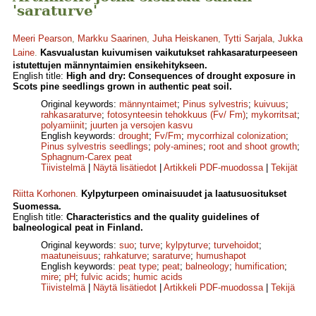
'saraturve'
Meeri Pearson
,
Markku Saarinen
,
Juha Heiskanen
,
Tytti Sarjala
,
Jukka
Laine
.
Kasvualustan kuivumisen vaikutukset rahkasaraturpeeseen
istutettujen männyntaimien ensikehitykseen.
English title:
High and dry: Consequences of drought exposure in
Scots pine seedlings grown in authentic peat soil.
Original keywords:
männyntaimet
;
Pinus sylvestris
;
kuivuus
;
rahkasaraturve
;
fotosynteesin tehokkuus (Fv/ Fm)
;
mykorritsat
;
polyamiinit
;
juurten ja versojen kasvu
English keywords:
drought
;
Fv/Fm
;
mycorrhizal colonization
;
Pinus sylvestris seedlings
;
poly-amines
;
root and shoot growth
;
Sphagnum-Carex peat
Tiivistelmä
|
Näytä lisätiedot
|
Artikkeli PDF-muodossa
|
Tekijät
Riitta Korhonen
.
Kylpyturpeen ominaisuudet ja laatusuositukset
Suomessa.
English title:
Characteristics and the quality guidelines of
balneological peat in Finland.
Original keywords:
suo
;
turve
;
kylpyturve
;
turvehoidot
;
maatuneisuus
;
rahkaturve
;
saraturve
;
humushapot
English keywords:
peat type
;
peat
;
balneology
;
humification
;
mire
;
pH
;
fulvic acids
;
humic acids
Tiivistelmä
|
Näytä lisätiedot
|
Artikkeli PDF-muodossa
|
Tekijä