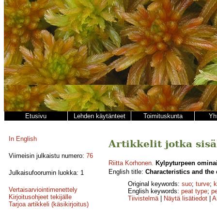
Etusivu
Lehden käytänteet
Toimituskunta
Yh
In English
Artikkelit jotka sis
Viimeisin julkaistu numero:
76
Riitta Korhonen
.
Kylpyturpeen ominai
English title:
Characteristics and the 
Julkaisufoorumin luokka: 1
Original keywords:
suo
;
turve
;
k
Vertaisarviointimenettely
English keywords:
peat type
;
p
Kirjoitusohjeet tekijälle
Tiivistelmä
|
Näytä lisätiedot
|
A
Tarjoa artikkeli (käsikirjoitus)