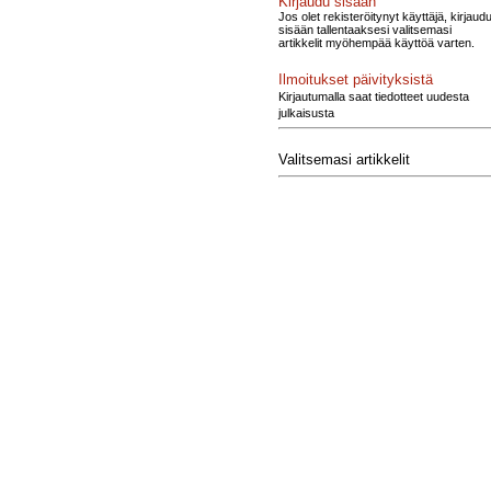
Kirjaudu sisään
Jos olet rekisteröitynyt käyttäjä, kirjaud
sisään tallentaaksesi valitsemasi
artikkelit myöhempää käyttöä varten.
Ilmoitukset päivityksistä
Kirjautumalla saat tiedotteet uudesta
julkaisusta
Valitsemasi artikkelit