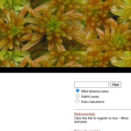
Mikä tahansa sana
Kaikki sanat
Koko hakuteksti
Rekisteröidy
Click this link to register to Suo - Mires
and peat.