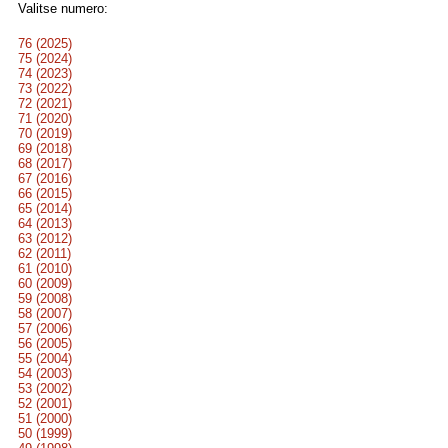
Valitse numero:
76 (2025)
75 (2024)
74 (2023)
73 (2022)
72 (2021)
71 (2020)
70 (2019)
69 (2018)
68 (2017)
67 (2016)
66 (2015)
65 (2014)
64 (2013)
63 (2012)
62 (2011)
61 (2010)
60 (2009)
59 (2008)
58 (2007)
57 (2006)
56 (2005)
55 (2004)
54 (2003)
53 (2002)
52 (2001)
51 (2000)
50 (1999)