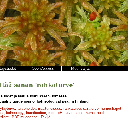
teystiedot
Open Access
Muut sarjat
ältää sanan 'rahkaturve'
suudet ja laatusuositukset Suomessa.
quality guidelines of balneological peat in Finland.
ylpyturve
;
turvehoidot
;
maatuneisuus
;
rahkaturve
;
saraturve
;
humushapot
eat
;
balneology
;
humification
;
mire
;
pH
;
fulvic acids
;
humic acids
rtikkeli PDF-muodossa
|
Tekijä