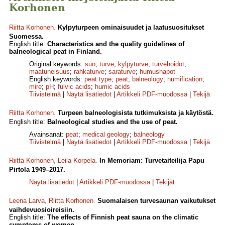
Korhonen
Riitta Korhonen
.
Kylpyturpeen ominaisuudet ja laatusuositukset
Suomessa.
English title:
Characteristics and the quality guidelines of
balneological peat in Finland.
Original keywords:
suo
;
turve
;
kylpyturve
;
turvehoidot
;
maatuneisuus
;
rahkaturve
;
saraturve
;
humushapot
English keywords:
peat type
;
peat
;
balneology
;
humification
;
mire
;
pH
;
fulvic acids
;
humic acids
Tiivistelmä
|
Näytä lisätiedot
|
Artikkeli PDF-muodossa
|
Tekijä
Riitta Korhonen
.
Turpeen balneologisista tutkimuksista ja käytöstä.
English title:
Balneological studies and the use of peat.
Avainsanat:
peat
;
medical geology
;
balneology
Tiivistelmä
|
Näytä lisätiedot
|
Artikkeli PDF-muodossa
|
Tekijä
Riitta Korhonen
,
Leila Korpela
.
In Memoriam: Turvetaiteilija Papu
Pirtola 1949–2017.
Näytä lisätiedot
|
Artikkeli PDF-muodossa
|
Tekijät
Leena Larva
,
Riitta Korhonen
.
Suomalaisen turvesaunan vaikutukset
vaihdevuosioireisiin.
English title:
The effects of Finnish peat sauna on the climatic
symptoms of women.