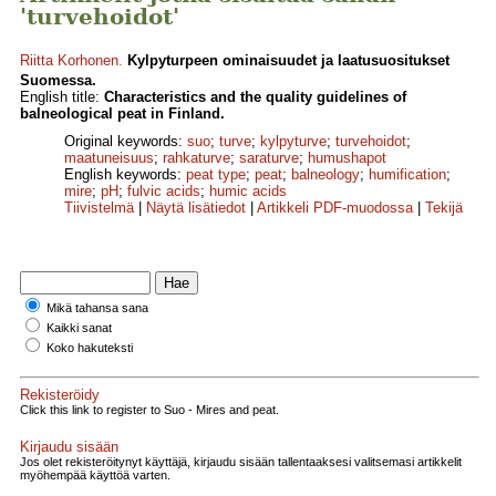
'turvehoidot'
Riitta Korhonen
.
Kylpyturpeen ominaisuudet ja laatusuositukset
Suomessa.
English title:
Characteristics and the quality guidelines of
balneological peat in Finland.
Original keywords:
suo
;
turve
;
kylpyturve
;
turvehoidot
;
maatuneisuus
;
rahkaturve
;
saraturve
;
humushapot
English keywords:
peat type
;
peat
;
balneology
;
humification
;
mire
;
pH
;
fulvic acids
;
humic acids
Tiivistelmä
|
Näytä lisätiedot
|
Artikkeli PDF-muodossa
|
Tekijä
Mikä tahansa sana
Kaikki sanat
Koko hakuteksti
Rekisteröidy
Click this link to register to Suo - Mires and peat.
Kirjaudu sisään
Jos olet rekisteröitynyt käyttäjä, kirjaudu sisään tallentaaksesi valitsemasi artikkelit
myöhempää käyttöä varten.