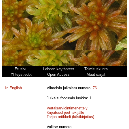
Etusivu
Lehden käytänteet
Toimituskunta
Yhteystiedot
Open Access
Muut sarjat
In English
Viimeisin julkaistu numero:
76
Julkaisufoorumin luokka: 1
Vertaisarviointimenettely
Kirjoitusohjeet tekijälle
Tarjoa artikkeli (käsikirjoitus)
Valitse numero: