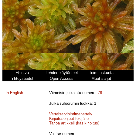
Etusivu
Lehden käytänteet
Toimituskunta
Yhteystiedot
Open Access
Muut sarjat
In English
Viimeisin julkaistu numero:
76
Julkaisufoorumin luokka: 1
Vertaisarviointimenettely
Kirjoitusohjeet tekijälle
Tarjoa artikkeli (käsikirjoitus)
Valitse numero: