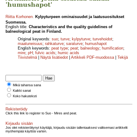
'humushapot'
Riitta Korhonen
.
Kylpyturpeen ominaisuudet ja laatusuositukset
Suomessa.
English title:
Characteristics and the quality guidelines of
balneological peat in Finland.
Original keywords:
suo
;
turve
;
kylpyturve
;
turvehoidot
;
maatuneisuus
;
rahkaturve
;
saraturve
;
humushapot
English keywords:
peat type
;
peat
;
balneology
;
humification
;
mire
;
pH
;
fulvic acids
;
humic acids
Tiivistelmä
|
Näytä lisätiedot
|
Artikkeli PDF-muodossa
|
Tekijä
Mikä tahansa sana
Kaikki sanat
Koko hakuteksti
Rekisteröidy
Click this link to register to Suo - Mires and peat.
Kirjaudu sisään
Jos olet rekisteröitynyt käyttäjä, kirjaudu sisään tallentaaksesi valitsemasi artikkelit
myöhempää käyttöä varten.