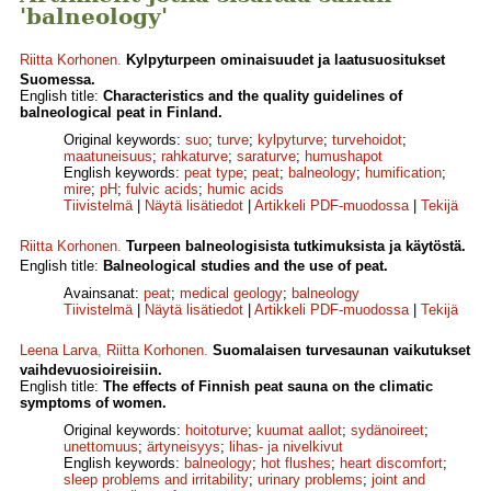
'balneology'
Riitta Korhonen
.
Kylpyturpeen ominaisuudet ja laatusuositukset
Suomessa.
English title:
Characteristics and the quality guidelines of
balneological peat in Finland.
Original keywords:
suo
;
turve
;
kylpyturve
;
turvehoidot
;
maatuneisuus
;
rahkaturve
;
saraturve
;
humushapot
English keywords:
peat type
;
peat
;
balneology
;
humification
;
mire
;
pH
;
fulvic acids
;
humic acids
Tiivistelmä
|
Näytä lisätiedot
|
Artikkeli PDF-muodossa
|
Tekijä
Riitta Korhonen
.
Turpeen balneologisista tutkimuksista ja käytöstä.
English title:
Balneological studies and the use of peat.
Avainsanat:
peat
;
medical geology
;
balneology
Tiivistelmä
|
Näytä lisätiedot
|
Artikkeli PDF-muodossa
|
Tekijä
Leena Larva
,
Riitta Korhonen
.
Suomalaisen turvesaunan vaikutukset
vaihdevuosioireisiin.
English title:
The effects of Finnish peat sauna on the climatic
symptoms of women.
Original keywords:
hoitoturve
;
kuumat aallot
;
sydänoireet
;
unettomuus
;
ärtyneisyys
;
lihas- ja nivelkivut
English keywords:
balneology
;
hot flushes
;
heart discomfort
;
sleep problems and irritability
;
urinary problems
;
joint and