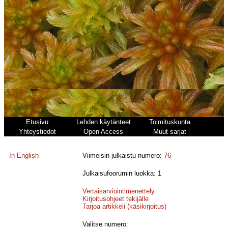
Etusivu
Lehden käytänteet
Toimituskunta
Yhteystiedot
Open Access
Muut sarjat
In English
Viimeisin julkaistu numero:
76
Julkaisufoorumin luokka: 1
Vertaisarviointimenettely
Kirjoitusohjeet tekijälle
Tarjoa artikkeli (käsikirjoitus)
Valitse numero: