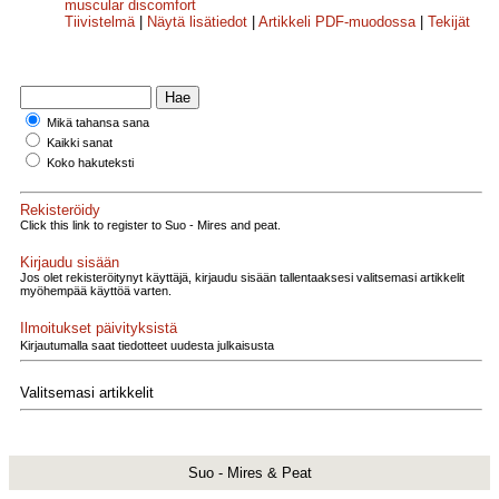
muscular discomfort
Tiivistelmä
|
Näytä lisätiedot
|
Artikkeli PDF-muodossa
|
Tekijät
Mikä tahansa sana
Kaikki sanat
Koko hakuteksti
Rekisteröidy
Click this link to register to Suo - Mires and peat.
Kirjaudu sisään
Jos olet rekisteröitynyt käyttäjä, kirjaudu sisään tallentaaksesi valitsemasi artikkelit
myöhempää käyttöä varten.
Ilmoitukset päivityksistä
Kirjautumalla saat tiedotteet uudesta julkaisusta
Valitsemasi artikkelit
Suo - Mires & Peat