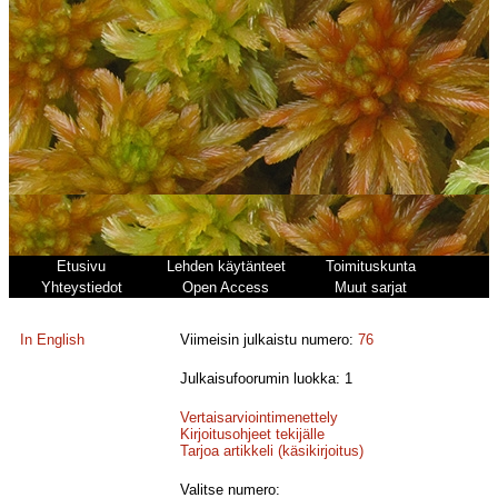
Etusivu
Lehden käytänteet
Toimituskunta
Yhteystiedot
Open Access
Muut sarjat
In English
Viimeisin julkaistu numero:
76
Julkaisufoorumin luokka: 1
Vertaisarviointimenettely
Kirjoitusohjeet tekijälle
Tarjoa artikkeli (käsikirjoitus)
Valitse numero: