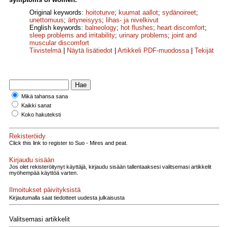
Original keywords:
hoitoturve
;
kuumat aallot
;
sydänoireet
;
unettomuus
;
ärtyneisyys
;
lihas- ja nivelkivut
English keywords:
balneology
;
hot flushes
;
heart discomfort
;
sleep problems and irritability
;
urinary problems
;
joint and
muscular discomfort
Tiivistelmä
|
Näytä lisätiedot
|
Artikkeli PDF-muodossa
|
Tekijät
Mikä tahansa sana
Kaikki sanat
Koko hakuteksti
Rekisteröidy
Click this link to register to Suo - Mires and peat.
Kirjaudu sisään
Jos olet rekisteröitynyt käyttäjä, kirjaudu sisään tallentaaksesi valitsemasi artikkelit
myöhempää käyttöä varten.
Ilmoitukset päivityksistä
Kirjautumalla saat tiedotteet uudesta julkaisusta
Valitsemasi artikkelit