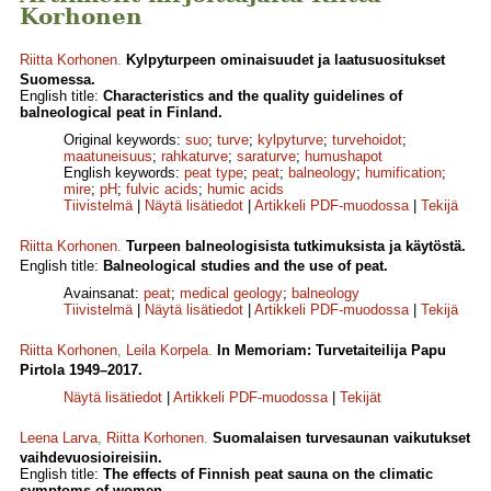
Korhonen
Riitta Korhonen
.
Kylpyturpeen ominaisuudet ja laatusuositukset
Suomessa.
English title:
Characteristics and the quality guidelines of
balneological peat in Finland.
Original keywords:
suo
;
turve
;
kylpyturve
;
turvehoidot
;
maatuneisuus
;
rahkaturve
;
saraturve
;
humushapot
English keywords:
peat type
;
peat
;
balneology
;
humification
;
mire
;
pH
;
fulvic acids
;
humic acids
Tiivistelmä
|
Näytä lisätiedot
|
Artikkeli PDF-muodossa
|
Tekijä
Riitta Korhonen
.
Turpeen balneologisista tutkimuksista ja käytöstä.
English title:
Balneological studies and the use of peat.
Avainsanat:
peat
;
medical geology
;
balneology
Tiivistelmä
|
Näytä lisätiedot
|
Artikkeli PDF-muodossa
|
Tekijä
Riitta Korhonen
,
Leila Korpela
.
In Memoriam: Turvetaiteilija Papu
Pirtola 1949–2017.
Näytä lisätiedot
|
Artikkeli PDF-muodossa
|
Tekijät
Leena Larva
,
Riitta Korhonen
.
Suomalaisen turvesaunan vaikutukset
vaihdevuosioireisiin.
English title:
The effects of Finnish peat sauna on the climatic
symptoms of women.