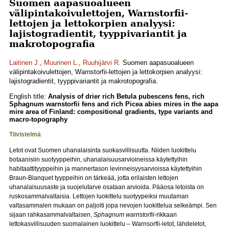
Suomen aapasuoalueen
välipintakoivulettojen, Warnstorfii-
lettojen ja lettokorpien analyysi:
lajistogradientit, tyyppivariantit ja
makrotopografia
Laitinen J.
,
Muurinen L.
,
Ruuhijärvi R.
Suomen aapasuoalueen
välipintakoivulettojen, Warnstorfii-lettojen ja lettokorpien analyysi:
lajistogradientit, tyyppivariantit ja makrotopografia.
English title:
Analysis of drier rich Betula pubescens fens, rich
Sphagnum warnstorfii fens and rich Picea abies mires in the aapa
mire area of Finland: compositional gradients, type variants and
macro-topography
Tiivistelmä
Letot ovat Suomen uhanalaisinta suokasvillisuutta. Niiden luokittelu
botaanisiin suo­tyyppeihin, uhanalaisuusarvioineissa käytettyihin
habitaattityyppeihin ja mannertason levinneisyysarvioissa käytettyihin
Braun-Blanquet tyyppeihin on tärkeää, jotta erilaisten lettojen
uhanalaisuusaste ja suojelutarve osataan arvioida. Pääosa letoista on
ruskosammalvaltaisia. Lettojen luokittelu suotyypeiksi muutaman
valtasammalen mukaan on paljolti jopa nevojen luokittelua selkeämpi. Sen
sijaan rahkasammalvaltaisen,
Sphag­num warnstorfii
-rikkaan
lettokasvillisuuden suomalainen luokittelu – Warnsorfii-letot, lähdeletot,