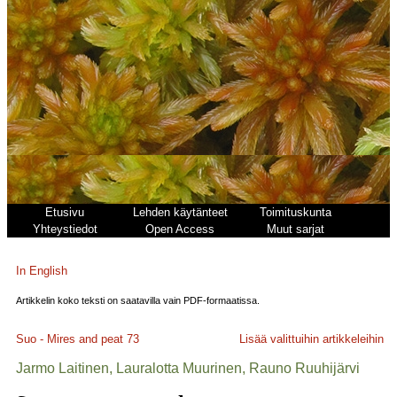
Etusivu
Lehden käytänteet
Toimituskunta
Yhteystiedot
Open Access
Muut sarjat
In English
Artikkelin koko teksti on saatavilla vain PDF-formaatissa.
Suo - Mires and peat
73
Lisää valittuihin artikkeleihin
Jarmo Laitinen, Lauralotta Muurinen, Rauno Ruuhijärvi