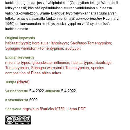
luokitteluongelmaa, jossa ´välipintaletto´ (Campylium-letto ja Warnstorfii-
letto yhdessä) käsittää epäsuhtaisen suuren vaihtelualan suhteessa
välipintakoivulettoon. Braun- Blanquet tyypittelyn kannalta Ruuhijärven
lettokorpinäytealasarjalla (auktorimerkintä
Braunmoorbrücher
Ruuhijärvi
1960) on korvaamaton merkitys, koska tyyppi on vielä systeemissä
luokittelematta.
Original keywords
habitaattityypit
;
korpisuus
;
lähteisyys
;
Saxifrago-Tomentypnion
;
Sphagno warnstorfii-Tomentypnion
;
suotyypit
English keywords
mire site types
;
groundwater influence
;
habitat types
;
Saxifrago-
Tomentypnion
;
Sphagno warnstorfii-Tomentypnion
;
species
composition of Picea abies mires
(Näytä)
Tekijät
5.4.2022
5.4.2022
Vastaanotettu
Julkaistu
6909
Katselukerrat
http://suo.fi/article/10739
|
Lataa PDF
Saatavilla