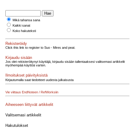
Mikä tahansa sana
Kaikki sanat
Koko hakuteksti
Rekisteröidy
Click this link to register to Suo - Mires and peat.
Kirjaudu sisään
Jos olet rekisteröitynyt käyttäjä, kirjaudu sisään tallentaaksesi valitsemasi artikkelit
myöhempää käyttöä varten.
Ilmoitukset päivityksistä
Kirjautumalla saat tiedotteet uudesta julkaisusta
Vie viittaus EndNoteen / RefWorksiin
Aiheeseen liittyvät artikkelit
Valitsemasi artikkelit
Hakutulokset