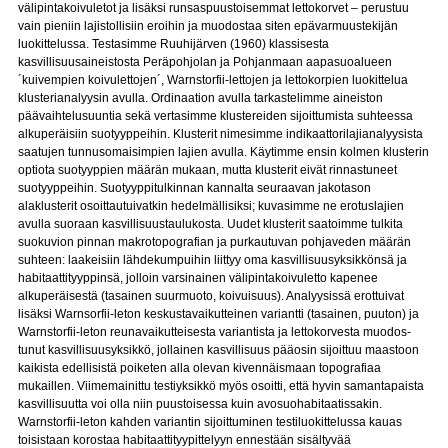
välipintakoivuletot ja lisäksi runsaspuustoisemmat lettokorvet – perustuu
vain pieniin lajistollisiin eroihin ja muodostaa siten epävarmuustekijän
luokittelussa. Testasimme Ruuhijärven (1960) klassisesta
kasvillisuusaineistosta Peräpohjolan ja Pohjanmaan aapasuoalueen
´kuivempien koivulettojen´, Warnstorfii-lettojen ja lettokorpien luokittelua
klusterianalyysin avulla. Ordinaation avulla tarkastelimme aineiston
päävaihtelusuuntia sekä vertasimme klustereiden sijoittumista suhteessa
alkuperäisiin suotyyppeihin. Klusterit nimesimme indikaattorilajianalyysista
saatujen tunnusomai­simpien lajien avulla. Käytimme ensin kolmen klusterin
optiota suotyyppien määrän mukaan, mutta klusterit eivät rinnastuneet
suotyyppeihin. Suotyyppitulkinnan kannalta seuraavan jakotason
alaklusterit osoittautuivatkin hedelmällisiksi; kuvasimme ne ero­tuslajien
avulla suoraan kasvillisuustaulukosta. Uudet klusterit saatoimme tulkita
suokuvion pinnan makrotopografian ja purkautuvan pohjaveden määrän
suhteen: laakeisiin lähdekumpuihin liittyy oma kasvillisuusyksikkönsä ja
habitaattityyppinsä, jolloin varsi­nainen välipintakoivuletto kapenee
alkuperäisestä (tasainen suurmuoto, koivuisuus). Analyysissä erottuivat
lisäksi Warnsorfii-leton keskustavaikutteinen variantti (tasainen, puuton) ja
Warnstorfii-leton reunavaikutteisesta variantista ja lettokorvesta muodos­
tunut kasvillisuusyksikkö, jollainen kasvillisuus pääosin sijoittuu maastoon
kaikista edellisistä poiketen alla olevan kivennäismaan topografiaa
mukaillen. Viimemainittu testiyksikkö myös osoitti, että hyvin samantapaista
kasvillisuutta voi olla niin puus­toisessa kuin avosuohabitaatissakin.
Warnstorfii-leton kahden variantin sijoittuminen testiluokittelussa kauas
toisistaan korostaa habitaattityypittelyyn ennestään sisältyvää