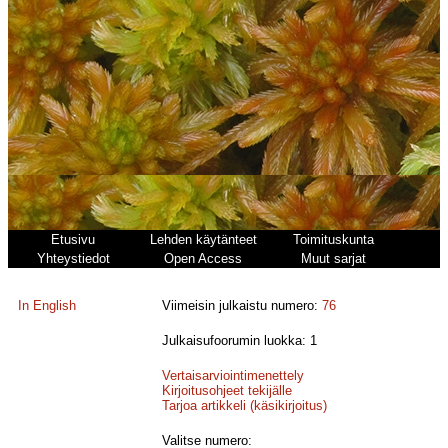
Etusivu
Lehden käytänteet
Toimituskunta
Yhteystiedot
Open Access
Muut sarjat
In English
Viimeisin julkaistu numero:
76
Julkaisufoorumin luokka: 1
Vertaisarviointimenettely
Kirjoitusohjeet tekijälle
Tarjoa artikkeli (käsikirjoitus)
Valitse numero: