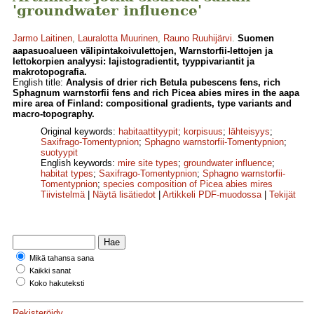
'groundwater influence'
Jarmo Laitinen
,
Lauralotta Muurinen
,
Rauno Ruuhijärvi
.
Suomen
aapasuoalueen välipintakoivulettojen, Warnstorfii-lettojen ja
lettokorpien analyysi: lajistogradientit, tyyppivariantit ja
makrotopografia.
English title:
Analysis of drier rich Betula pubescens fens, rich
Sphagnum warnstorfii fens and rich Picea abies mires in the aapa
mire area of Finland: compositional gradients, type variants and
macro-topography.
Original keywords:
habitaattityypit
;
korpisuus
;
lähteisyys
;
Saxifrago-Tomentypnion
;
Sphagno warnstorfii-Tomentypnion
;
suotyypit
English keywords:
mire site types
;
groundwater influence
;
habitat types
;
Saxifrago-Tomentypnion
;
Sphagno warnstorfii-
Tomentypnion
;
species composition of Picea abies mires
Tiivistelmä
|
Näytä lisätiedot
|
Artikkeli PDF-muodossa
|
Tekijät
Mikä tahansa sana
Kaikki sanat
Koko hakuteksti
Rekisteröidy