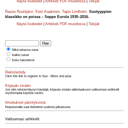
Näytä lisätiedot
|
Artikkeli PDF-muodossa
|
Tekijät
Rauno Ruuhijärvi
,
Eero Kaakinen
,
Tapio Lindholm
.
Suotyyppien
klassikko on poissa – Seppo Eurola 1930–2016.
Näytä lisätiedot
|
Artikkeli PDF-muodossa
|
Tekijät
Mikä tahansa sana
Kaikki sanat
Koko hakuteksti
Rekisteröidy
Click this link to register to Suo - Mires and peat.
Kirjaudu sisään
Jos olet rekisteröitynyt käyttäjä, kirjaudu sisään tallentaaksesi valitsemasi artikkelit
myöhempää käyttöä varten.
Ilmoitukset päivityksistä
Kirjautumalla saat tiedotteet uudesta julkaisusta
Valitsemasi artikkelit