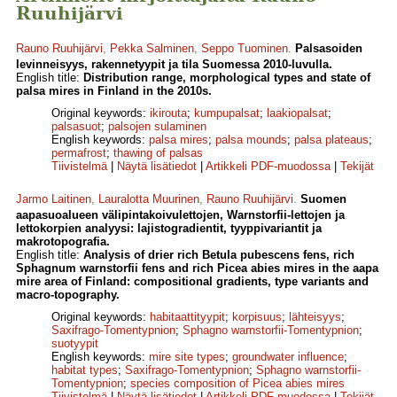
Ruuhijärvi
Rauno Ruuhijärvi
,
Pekka Salminen
,
Seppo Tuominen
.
Palsasoiden
levinneisyys, rakennetyypit ja tila Suomessa 2010-luvulla.
English title:
Distribution range, morphological types and state of
palsa mires in Finland in the 2010s.
Original keywords:
ikirouta
;
kumpupalsat
;
laakiopalsat
;
palsasuot
;
palsojen sulaminen
English keywords:
palsa mires
;
palsa mounds
;
palsa plateaus
;
permafrost
;
thawing of palsas
Tiivistelmä
|
Näytä lisätiedot
|
Artikkeli PDF-muodossa
|
Tekijät
Jarmo Laitinen
,
Lauralotta Muurinen
,
Rauno Ruuhijärvi
.
Suomen
aapasuoalueen välipintakoivulettojen, Warnstorfii-lettojen ja
lettokorpien analyysi: lajistogradientit, tyyppivariantit ja
makrotopografia.
English title:
Analysis of drier rich Betula pubescens fens, rich
Sphagnum warnstorfii fens and rich Picea abies mires in the aapa
mire area of Finland: compositional gradients, type variants and
macro-topography.
Original keywords:
habitaattityypit
;
korpisuus
;
lähteisyys
;
Saxifrago-Tomentypnion
;
Sphagno warnstorfii-Tomentypnion
;
suotyypit
English keywords:
mire site types
;
groundwater influence
;
habitat types
;
Saxifrago-Tomentypnion
;
Sphagno warnstorfii-
Tomentypnion
;
species composition of Picea abies mires
Tiivistelmä
|
Näytä lisätiedot
|
Artikkeli PDF-muodossa
|
Tekijät