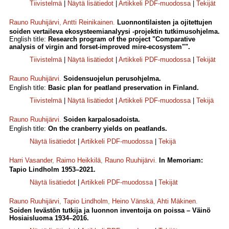
Tiivistelmä
|
Näytä lisätiedot
|
Artikkeli PDF-muodossa
|
Tekijät
Rauno Ruuhijärvi
,
Antti Reinikainen
.
Luonnontilaisten ja ojitettujen
soiden vertaileva ekosysteemianalyysi -projektin tutkimusohjelma.
English title:
Research program of the project "Comparative
analysis of virgin and forset-improved mire-ecosystem"".
Tiivistelmä
|
Näytä lisätiedot
|
Artikkeli PDF-muodossa
|
Tekijät
Rauno Ruuhijärvi
.
Soidensuojelun perusohjelma.
English title:
Basic plan for peatland preservation in Finland.
Tiivistelmä
|
Näytä lisätiedot
|
Artikkeli PDF-muodossa
|
Tekijä
Rauno Ruuhijärvi
.
Soiden karpalosadoista.
English title:
On the cranberry yields on peatlands.
Näytä lisätiedot
|
Artikkeli PDF-muodossa
|
Tekijä
Harri Vasander
,
Raimo Heikkilä
,
Rauno Ruuhijärvi
.
In Memoriam:
Tapio Lindholm 1953–2021.
Näytä lisätiedot
|
Artikkeli PDF-muodossa
|
Tekijät
Rauno Ruuhijärvi
,
Tapio Lindholm
,
Heino Vänskä
,
Ahti Mäkinen
.
Soiden levästön tutkija ja luonnon inventoija on poissa – Väinö
Hosiaisluoma 1934–2016.