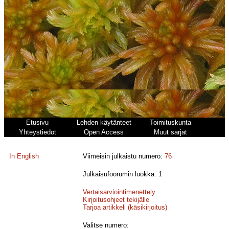
Etusivu
Lehden käytänteet
Toimituskunta
Yhteystiedot
Open Access
Muut sarjat
In English
Viimeisin julkaistu numero:
76
Julkaisufoorumin luokka: 1
Vertaisarviointimenettely
Kirjoitusohjeet tekijälle
Tarjoa artikkeli (käsikirjoitus)
Valitse numero: