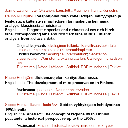
Jarmo Laitinen
,
Jari Oksanen
,
Lauralotta Muurinen
,
Hanna Kondelin
,
Rauno Ruuhijärvi
.
Peräpohjolan rimpikoivulettojen, lähityyppien ja
keskustavaikutteisten rimpilettojen tunnuslajit ja lajimäärä:
analyysi klassisesta aineistosta.
English title:
Diagnostic species and richness of wet rich birch
fens, corresponding fens and rich flark fens in NBs Finland:
analysis from a classic data.
Original keywords:
ekologinen tulkinta
;
kasvillisuusluokittelu
;
sirppisammalrimpineva
;
kuirisammalrimpiletto
English keywords:
ecological interpretation
;
vegetation
classification
;
Warnstorfia exannulata fen
;
Calliergon richardsonii
fen
Tiivistelmä
|
Näytä lisätiedot
|
Artikkeli PDF-muodossa
|
Tekijät
Rauno Ruuhijärvi
.
Soidensuojelun kehitys Suomessa.
English title:
The development of mire preservation in Finland.
Avainsanat:
peatlands
;
Nature conservation
Tiivistelmä
|
Näytä lisätiedot
|
Artikkeli PDF-muodossa
|
Tekijä
Seppo Eurola
,
Rauno Ruuhijärvi
.
Soiden vyöhykejaon kehittyminen
1950-luvulla.
English title:
Abstract: The concept of regionality in Finnish
peatlands: a historical perspective up to the 1950s.
Avainsanat:
Finland
;
Historical review
;
mire complex types