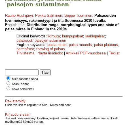
'palsojen sulaminen'
Rauno Ruuhijärvi
,
Pekka Salminen
,
Seppo Tuominen
.
Palsasoiden
levinneisyys, rakennetyypit ja tila Suomessa 2010-luvulla.
English title:
Distribution range, morphological types and state of
palsa mires in Finland in the 2010s.
Original keywords:
ikirouta
;
kumpupalsat
;
laakiopalsat
;
palsasuot
;
palsojen sulaminen
English keywords:
palsa mires
;
palsa mounds
;
palsa plateaus
;
permafrost
;
thawing of palsas
Tiivistelmä
|
Näytä lisätiedot
|
Artikkeli PDF-muodossa
|
Tekijät
Mikä tahansa sana
Kaikki sanat
Koko hakuteksti
Rekisteröidy
Click this link to register to Suo - Mires and peat.
Kirjaudu sisään
Jos olet rekisteröitynyt käyttäjä, kirjaudu sisään tallentaaksesi valitsemasi artikkelit
myöhempää käyttöä varten.