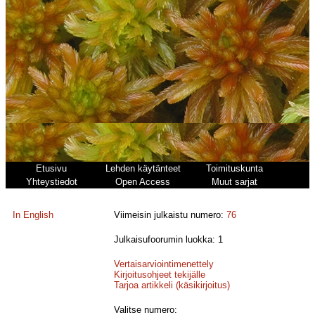
Etusivu
Lehden käytänteet
Toimituskunta
Yhteystiedot
Open Access
Muut sarjat
In English
Viimeisin julkaistu numero:
76
Julkaisufoorumin luokka: 1
Vertaisarviointimenettely
Kirjoitusohjeet tekijälle
Tarjoa artikkeli (käsikirjoitus)
Valitse numero: