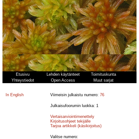
Etusivu
Lehden käytänteet
Toimituskunta
Yhteystiedot
Open Access
Muut sarjat
In English
Viimeisin julkaistu numero:
76
Julkaisufoorumin luokka: 1
Vertaisarviointimenettely
Kirjoitusohjeet tekijälle
Tarjoa artikkeli (käsikirjoitus)
Valitse numero: