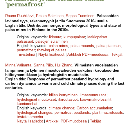
'permafrost'
Rauno Ruuhijärvi
,
Pekka Salminen
,
Seppo Tuominen
.
Palsasoiden
levinneisyys, rakennetyypit ja tila Suomessa 2010-luvulla.
English title:
Distribution range, morphological types and state of
palsa mires in Finland in the 2010s.
Original keywords:
ikirouta
;
kumpupalsat
;
laakiopalsat
;
palsasuot
;
palsojen sulaminen
English keywords:
palsa mires
;
palsa mounds
;
palsa plateaus
;
permafrost
;
thawing of palsas
Tiivistelmä
|
Näytä lisätiedot
|
Artikkeli PDF-muodossa
|
Tekijät
Minna Väliranta
,
Sanna Piilo
,
Hui Zhang
.
Viimeisten vuosisatojen
lämpimien ja kylmien ilmastovaiheiden vaikutus ikiroutasoiden
hiilidynamiikkaan ja hydrologisiin muutoksiin.
English title:
Response of permafrost peatland hydrology and
carbon dynamics to warm and cold climate phases during the last
centuries.
Original keywords:
hiilen kertyminen
;
ilmastonmuutos
;
hydrologiset muutokset
;
ikiroutasuot
;
kasvimakrofossiilit
;
kuoriamebat
English keywords:
climate change
;
Carbon accumulation
;
hydrological changes
;
permafrost peatlands
;
plant macrofossils
;
testate amoeba
Näytä lisätiedot
|
Artikkeli PDF-muodossa
|
Tekijät