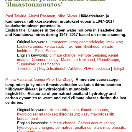
'ilmastonmuutos'
Pasi Talvitie
,
Aleksi Räsänen
,
Niko Silvan
.
Häädetkeitaan ja
Kauhanevan allikkorakenteen muutokset vuosina 1947–2017
kaukokartoituksen perusteella.
English title:
Changes in the open water hollows in Häädetkeidas
and Kauhaneva mires during 1947–2017 based on remote sensing.
Original keywords:
ilmastonmuutos
;
geomorfologia
;
ilmakuvat
;
kaukokartoitus
;
keidassuot
;
maximum likelihood
;
ohjattu
luokittelu
;
PlanetScope
English keywords:
climate change
;
Remote Sensing
;
Aerial
images
;
Geomorphology
;
Maximum likelihood
;
PlanetScope
;
Supervised classification
Tiivistelmä
|
Näytä lisätiedot
|
Artikkeli PDF-muodossa
|
Tekijät
Minna Väliranta
,
Sanna Piilo
,
Hui Zhang
.
Viimeisten vuosisatojen
lämpimien ja kylmien ilmastovaiheiden vaikutus ikiroutasoiden
hiilidynamiikkaan ja hydrologisiin muutoksiin.
English title:
Response of permafrost peatland hydrology and
carbon dynamics to warm and cold climate phases during the last
centuries.
Original keywords:
hiilen kertyminen
;
ilmastonmuutos
;
hydrologiset muutokset
;
ikiroutasuot
;
kasvimakrofossiilit
;
kuoriamebat
English keywords:
climate change
;
Carbon accumulation
;
hydrological changes
;
permafrost peatlands
;
plant macrofossils
;
testate amoeba