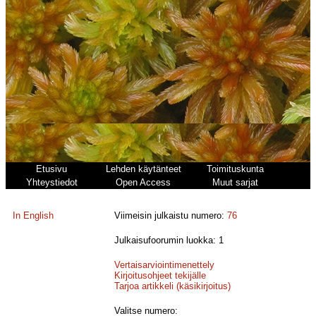
Etusivu
Lehden käytänteet
Toimituskunta
Yhteystiedot
Open Access
Muut sarjat
In English
Viimeisin julkaistu numero:
76
Julkaisufoorumin luokka: 1
Vertaisarviointimenettely
Kirjoitusohjeet tekijälle
Tarjoa artikkeli (käsikirjoitus)
Valitse numero: