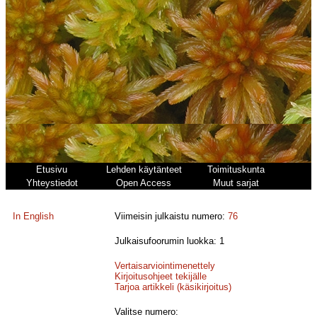
Etusivu
Lehden käytänteet
Toimituskunta
Yhteystiedot
Open Access
Muut sarjat
In English
Viimeisin julkaistu numero:
76
Julkaisufoorumin luokka: 1
Vertaisarviointimenettely
Kirjoitusohjeet tekijälle
Tarjoa artikkeli (käsikirjoitus)
Valitse numero: