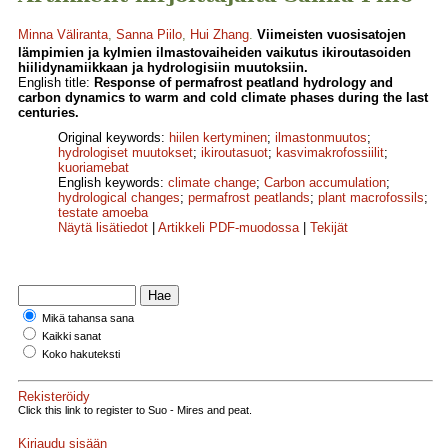
Minna Väliranta
,
Sanna Piilo
,
Hui Zhang
.
Viimeisten vuosisatojen
lämpimien ja kylmien ilmastovaiheiden vaikutus ikiroutasoiden
hiilidynamiikkaan ja hydrologisiin muutoksiin.
English title:
Response of permafrost peatland hydrology and
carbon dynamics to warm and cold climate phases during the last
centuries.
Original keywords:
hiilen kertyminen
;
ilmastonmuutos
;
hydrologiset muutokset
;
ikiroutasuot
;
kasvimakrofossiilit
;
kuoriamebat
English keywords:
climate change
;
Carbon accumulation
;
hydrological changes
;
permafrost peatlands
;
plant macrofossils
;
testate amoeba
Näytä lisätiedot
|
Artikkeli PDF-muodossa
|
Tekijät
Mikä tahansa sana
Kaikki sanat
Koko hakuteksti
Rekisteröidy
Click this link to register to Suo - Mires and peat.
Kirjaudu sisään