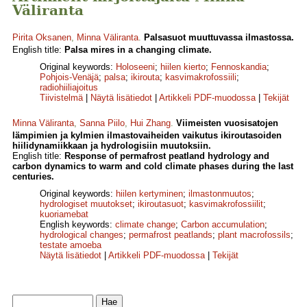
Väliranta
Pirita Oksanen
,
Minna Väliranta
.
Palsasuot muuttuvassa ilmastossa.
English title:
Palsa mires in a changing climate.
Original keywords:
Holoseeni
;
hiilen kierto
;
Fennoskandia
;
Pohjois-Venäjä
;
palsa
;
ikirouta
;
kasvimakrofossiili
;
radiohiiliajoitus
Tiivistelmä
|
Näytä lisätiedot
|
Artikkeli PDF-muodossa
|
Tekijät
Minna Väliranta
,
Sanna Piilo
,
Hui Zhang
.
Viimeisten vuosisatojen
lämpimien ja kylmien ilmastovaiheiden vaikutus ikiroutasoiden
hiilidynamiikkaan ja hydrologisiin muutoksiin.
English title:
Response of permafrost peatland hydrology and
carbon dynamics to warm and cold climate phases during the last
centuries.
Original keywords:
hiilen kertyminen
;
ilmastonmuutos
;
hydrologiset muutokset
;
ikiroutasuot
;
kasvimakrofossiilit
;
kuoriamebat
English keywords:
climate change
;
Carbon accumulation
;
hydrological changes
;
permafrost peatlands
;
plant macrofossils
;
testate amoeba
Näytä lisätiedot
|
Artikkeli PDF-muodossa
|
Tekijät