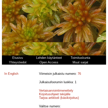
Etusivu
Lehden käytänteet
Toimituskunta
Yhteystiedot
Open Access
Muut sarjat
In English
Viimeisin julkaistu numero:
76
Julkaisufoorumin luokka: 1
Vertaisarviointimenettely
Kirjoitusohjeet tekijälle
Tarjoa artikkeli (käsikirjoitus)
Valitse numero: