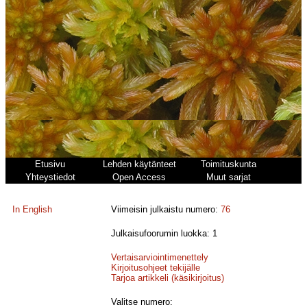
Etusivu
Lehden käytänteet
Toimituskunta
Yhteystiedot
Open Access
Muut sarjat
In English
Viimeisin julkaistu numero:
76
Julkaisufoorumin luokka: 1
Vertaisarviointimenettely
Kirjoitusohjeet tekijälle
Tarjoa artikkeli (käsikirjoitus)
Valitse numero: