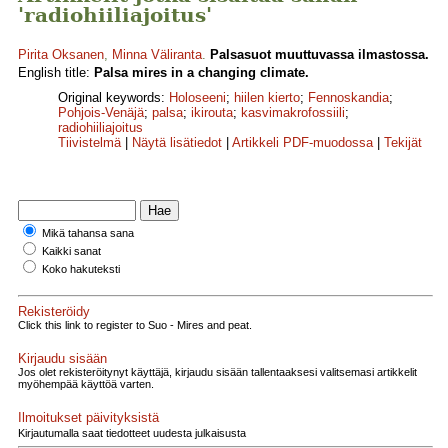
'radiohiiliajoitus'
Pirita Oksanen
,
Minna Väliranta
.
Palsasuot muuttuvassa ilmastossa.
English title:
Palsa mires in a changing climate.
Original keywords:
Holoseeni
;
hiilen kierto
;
Fennoskandia
;
Pohjois-Venäjä
;
palsa
;
ikirouta
;
kasvimakrofossiili
;
radiohiiliajoitus
Tiivistelmä
|
Näytä lisätiedot
|
Artikkeli PDF-muodossa
|
Tekijät
Mikä tahansa sana
Kaikki sanat
Koko hakuteksti
Rekisteröidy
Click this link to register to Suo - Mires and peat.
Kirjaudu sisään
Jos olet rekisteröitynyt käyttäjä, kirjaudu sisään tallentaaksesi valitsemasi artikkelit
myöhempää käyttöä varten.
Ilmoitukset päivityksistä
Kirjautumalla saat tiedotteet uudesta julkaisusta