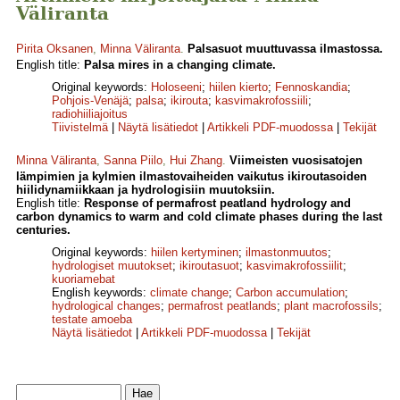
Väliranta
Pirita Oksanen
,
Minna Väliranta
.
Palsasuot muuttuvassa ilmastossa.
English title:
Palsa mires in a changing climate.
Original keywords:
Holoseeni
;
hiilen kierto
;
Fennoskandia
;
Pohjois-Venäjä
;
palsa
;
ikirouta
;
kasvimakrofossiili
;
radiohiiliajoitus
Tiivistelmä
|
Näytä lisätiedot
|
Artikkeli PDF-muodossa
|
Tekijät
Minna Väliranta
,
Sanna Piilo
,
Hui Zhang
.
Viimeisten vuosisatojen
lämpimien ja kylmien ilmastovaiheiden vaikutus ikiroutasoiden
hiilidynamiikkaan ja hydrologisiin muutoksiin.
English title:
Response of permafrost peatland hydrology and
carbon dynamics to warm and cold climate phases during the last
centuries.
Original keywords:
hiilen kertyminen
;
ilmastonmuutos
;
hydrologiset muutokset
;
ikiroutasuot
;
kasvimakrofossiilit
;
kuoriamebat
English keywords:
climate change
;
Carbon accumulation
;
hydrological changes
;
permafrost peatlands
;
plant macrofossils
;
testate amoeba
Näytä lisätiedot
|
Artikkeli PDF-muodossa
|
Tekijät