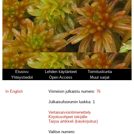
Etusivu
Lehden käytänteet
Toimituskunta
Yhteystiedot
Open Access
Muut sarjat
In English
Viimeisin julkaistu numero:
76
Julkaisufoorumin luokka: 1
Vertaisarviointimenettely
Kirjoitusohjeet tekijälle
Tarjoa artikkeli (käsikirjoitus)
Valitse numero: