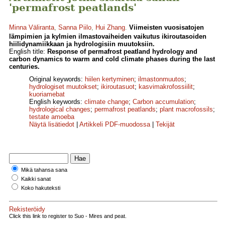
'permafrost peatlands'
Minna Väliranta
,
Sanna Piilo
,
Hui Zhang
.
Viimeisten vuosisatojen
lämpimien ja kylmien ilmastovaiheiden vaikutus ikiroutasoiden
hiilidynamiikkaan ja hydrologisiin muutoksiin.
English title:
Response of permafrost peatland hydrology and
carbon dynamics to warm and cold climate phases during the last
centuries.
Original keywords:
hiilen kertyminen
;
ilmastonmuutos
;
hydrologiset muutokset
;
ikiroutasuot
;
kasvimakrofossiilit
;
kuoriamebat
English keywords:
climate change
;
Carbon accumulation
;
hydrological changes
;
permafrost peatlands
;
plant macrofossils
;
testate amoeba
Näytä lisätiedot
|
Artikkeli PDF-muodossa
|
Tekijät
Mikä tahansa sana
Kaikki sanat
Koko hakuteksti
Rekisteröidy
Click this link to register to Suo - Mires and peat.