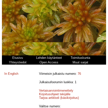
Etusivu
Lehden käytänteet
Toimituskunta
Yhteystiedot
Open Access
Muut sarjat
In English
Viimeisin julkaistu numero:
76
Julkaisufoorumin luokka: 1
Vertaisarviointimenettely
Kirjoitusohjeet tekijälle
Tarjoa artikkeli (käsikirjoitus)
Valitse numero: