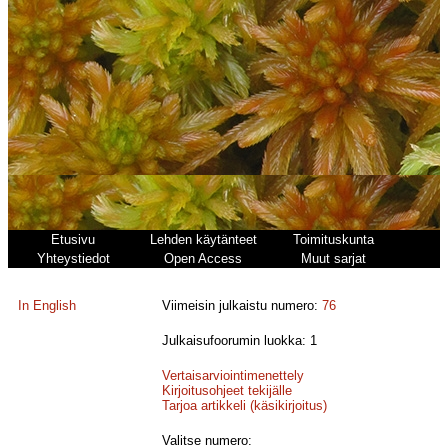
Etusivu
Lehden käytänteet
Toimituskunta
Yhteystiedot
Open Access
Muut sarjat
In English
Viimeisin julkaistu numero:
76
Julkaisufoorumin luokka: 1
Vertaisarviointimenettely
Kirjoitusohjeet tekijälle
Tarjoa artikkeli (käsikirjoitus)
Valitse numero: