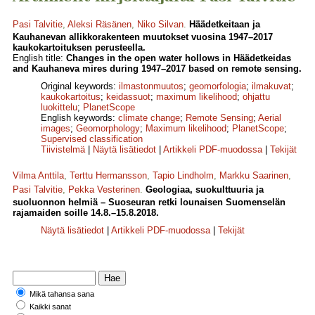
Pasi Talvitie
,
Aleksi Räsänen
,
Niko Silvan
.
Häädetkeitaan ja
Kauhanevan allikkorakenteen muutokset vuosina 1947–2017
kaukokartoituksen perusteella.
English title:
Changes in the open water hollows in Häädetkeidas
and Kauhaneva mires during 1947–2017 based on remote sensing.
Original keywords:
ilmastonmuutos
;
geomorfologia
;
ilmakuvat
;
kaukokartoitus
;
keidassuot
;
maximum likelihood
;
ohjattu
luokittelu
;
PlanetScope
English keywords:
climate change
;
Remote Sensing
;
Aerial
images
;
Geomorphology
;
Maximum likelihood
;
PlanetScope
;
Supervised classification
Tiivistelmä
|
Näytä lisätiedot
|
Artikkeli PDF-muodossa
|
Tekijät
Vilma Anttila
,
Terttu Hermansson
,
Tapio Lindholm
,
Markku Saarinen
,
Pasi Talvitie
,
Pekka Vesterinen
.
Geologiaa, suokulttuuria ja
suoluonnon helmiä – Suoseuran retki lounaisen Suomenselän
rajamaiden soille 14.8.–15.8.2018.
Näytä lisätiedot
|
Artikkeli PDF-muodossa
|
Tekijät
Mikä tahansa sana
Kaikki sanat