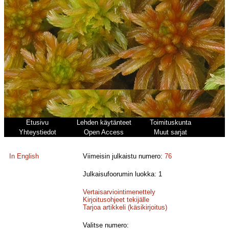
Etusivu
Lehden käytänteet
Toimituskunta
Yhteystiedot
Open Access
Muut sarjat
In English
Viimeisin julkaistu numero:
76
Julkaisufoorumin luokka: 1
Vertaisarviointimenettely
Kirjoitusohjeet tekijälle
Tarjoa artikkeli (käsikirjoitus)
Valitse numero: