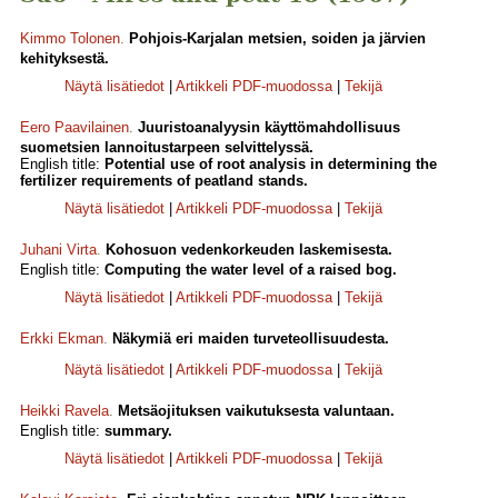
Kimmo Tolonen
.
Pohjois-Karjalan metsien, soiden ja järvien
kehityksestä.
Näytä lisätiedot
|
Artikkeli PDF-muodossa
|
Tekijä
Eero Paavilainen
.
Juuristoanalyysin käyttömahdollisuus
suometsien lannoitustarpeen selvittelyssä.
English title:
Potential use of root analysis in determining the
fertilizer requirements of peatland stands.
Näytä lisätiedot
|
Artikkeli PDF-muodossa
|
Tekijä
Juhani Virta
.
Kohosuon vedenkorkeuden laskemisesta.
English title:
Computing the water level of a raised bog.
Näytä lisätiedot
|
Artikkeli PDF-muodossa
|
Tekijä
Erkki Ekman
.
Näkymiä eri maiden turveteollisuudesta.
Näytä lisätiedot
|
Artikkeli PDF-muodossa
|
Tekijä
Heikki Ravela
.
Metsäojituksen vaikutuksesta valuntaan.
English title:
summary.
Näytä lisätiedot
|
Artikkeli PDF-muodossa
|
Tekijä