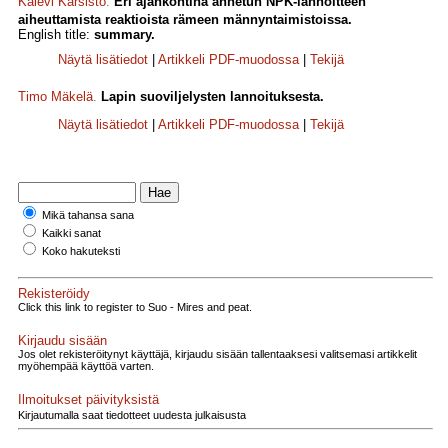
Kalevi Karsisto
.
Eri ajankohtina annetun NPK-lannoitteen
aiheuttamista reaktioista rämeen männyntaimistoissa.
English title:
summary.
Näytä lisätiedot
|
Artikkeli PDF-muodossa
|
Tekijä
Timo Mäkelä
.
Lapin suoviljelysten lannoituksesta.
Näytä lisätiedot
|
Artikkeli PDF-muodossa
|
Tekijä
Mikä tahansa sana
Kaikki sanat
Koko hakuteksti
Rekisteröidy
Click this link to register to Suo - Mires and peat.
Kirjaudu sisään
Jos olet rekisteröitynyt käyttäjä, kirjaudu sisään tallentaaksesi valitsemasi artikkelit
myöhempää käyttöä varten.
Ilmoitukset päivityksistä
Kirjautumalla saat tiedotteet uudesta julkaisusta