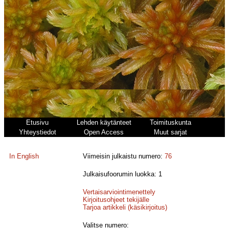
Etusivu
Lehden käytänteet
Toimituskunta
Yhteystiedot
Open Access
Muut sarjat
In English
Viimeisin julkaistu numero:
76
Julkaisufoorumin luokka: 1
Vertaisarviointimenettely
Kirjoitusohjeet tekijälle
Tarjoa artikkeli (käsikirjoitus)
Valitse numero: