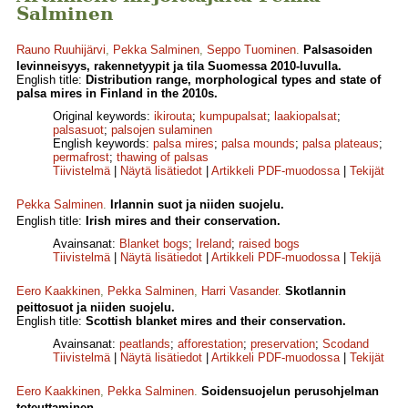
Salminen
Rauno Ruuhijärvi
,
Pekka Salminen
,
Seppo Tuominen
.
Palsasoiden
levinneisyys, rakennetyypit ja tila Suomessa 2010-luvulla.
English title:
Distribution range, morphological types and state of
palsa mires in Finland in the 2010s.
Original keywords:
ikirouta
;
kumpupalsat
;
laakiopalsat
;
palsasuot
;
palsojen sulaminen
English keywords:
palsa mires
;
palsa mounds
;
palsa plateaus
;
permafrost
;
thawing of palsas
Tiivistelmä
|
Näytä lisätiedot
|
Artikkeli PDF-muodossa
|
Tekijät
Pekka Salminen
.
Irlannin suot ja niiden suojelu.
English title:
Irish mires and their conservation.
Avainsanat:
Blanket bogs
;
Ireland
;
raised bogs
Tiivistelmä
|
Näytä lisätiedot
|
Artikkeli PDF-muodossa
|
Tekijä
Eero Kaakkinen
,
Pekka Salminen
,
Harri Vasander
.
Skotlannin
peittosuot ja niiden suojelu.
English title:
Scottish blanket mires and their conservation.
Avainsanat:
peatlands
;
afforestation
;
preservation
;
Scodand
Tiivistelmä
|
Näytä lisätiedot
|
Artikkeli PDF-muodossa
|
Tekijät
Eero Kaakkinen
,
Pekka Salminen
.
Soidensuojelun perusohjelman
toteuttaminen.