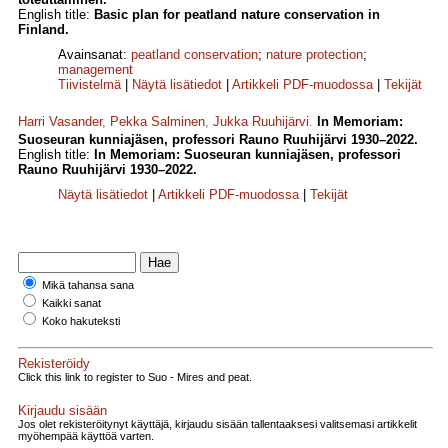
English title:
Basic plan for peatland nature conservation in
Finland.
Avainsanat:
peatland conservation
;
nature protection
;
management
Tiivistelmä
|
Näytä lisätiedot
|
Artikkeli PDF-muodossa
|
Tekijät
Harri Vasander
,
Pekka Salminen
,
Jukka Ruuhijärvi
.
In Memoriam:
Suoseuran kunniajäsen, professori Rauno Ruuhijärvi 1930–2022.
English title:
In Memoriam: Suoseuran kunniajäsen, professori
Rauno Ruuhijärvi 1930–2022.
Näytä lisätiedot
|
Artikkeli PDF-muodossa
|
Tekijät
Mikä tahansa sana
Kaikki sanat
Koko hakuteksti
Rekisteröidy
Click this link to register to Suo - Mires and peat.
Kirjaudu sisään
Jos olet rekisteröitynyt käyttäjä, kirjaudu sisään tallentaaksesi valitsemasi artikkelit
myöhempää käyttöä varten.