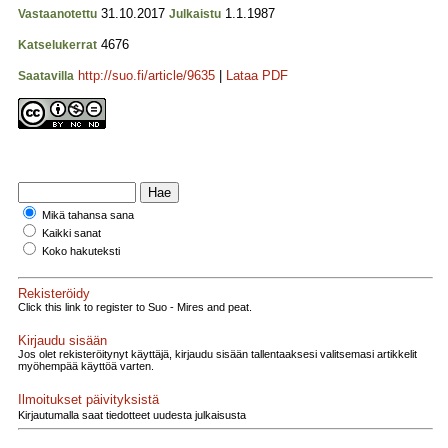
31.10.2017
1.1.1987
Vastaanotettu
Julkaistu
4676
Katselukerrat
http://suo.fi/article/9635
|
Lataa PDF
Saatavilla
Mikä tahansa sana
Kaikki sanat
Koko hakuteksti
Rekisteröidy
Click this link to register to Suo - Mires and peat.
Kirjaudu sisään
Jos olet rekisteröitynyt käyttäjä, kirjaudu sisään tallentaaksesi valitsemasi artikkelit
myöhempää käyttöä varten.
Ilmoitukset päivityksistä
Kirjautumalla saat tiedotteet uudesta julkaisusta