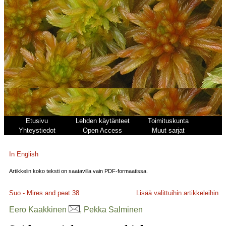
Etusivu
Lehden käytänteet
Toimituskunta
Yhteystiedot
Open Access
Muut sarjat
In English
Artikkelin koko teksti on saatavilla vain PDF-formaatissa.
Suo - Mires and peat
38
Lisää valittuihin artikkeleihin
Eero Kaakkinen
, Pekka Salminen